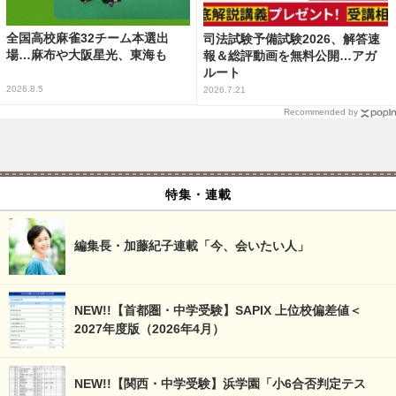
全国高校麻雀32チーム本選出
司法試験予備試験2026、解答速
場…麻布や大阪星光、東海も
報＆総評動画を無料公開…アガ
ルート
2026.8.5
2026.7.21
Recommended by
特集・連載
編集長・加藤紀子連載「今、会いたい人」
NEW!!【首都圏・中学受験】SAPIX 上位校偏差値＜
2027年度版（2026年4月）
NEW!!【関西・中学受験】浜学園「小6合否判定テス