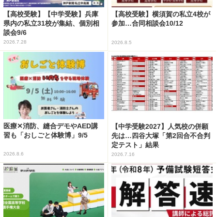
【高校受験】【中学受験】兵庫
【高校受験】横須賀の私立4校が
県内の私立31校が集結、個別相
参加…合同相談会10/12
談会9/6
2026.7.28
2026.8.5
医療✕消防、縫合デモやAED講
【中学受験2027】人気校の併願
習も「おしごと体験博」9/5
先は…四谷大塚「第2回合不合判
定テスト」結果
2026.8.6
2026.7.16