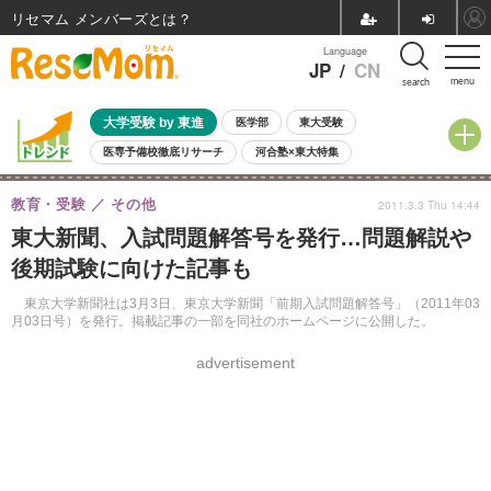
リセマム メンバーズ
Language
JP
/
CN
menu
search
大学受験 by 東進
医学部
東大受験
医専予備校徹底リサーチ
河合塾×東大特集
親子で考える大学選び
高校受験
中学受験
小学校受験
教育・受験
その他
2011.3.3 Thu 14:44
共通テスト
夏休み
8月開催学校説明会・相談会
東大新聞、入試問題解答号を発行…問題解説や
8月開催イベント・WS
全国公立高校 過去問
人気記事
後期試験に向けた記事も
自由研究教材（小学生向け）
自由研究教材（中学生向け）
ランキング
東京大学新聞社は3月3日、東京大学新聞「前期入試問題解答号」（2011年03
月03日号）を発行。掲載記事の一部を同社のホームページに公開した。
advertisement