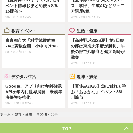
【夏休み2026】すぐ行けるイ
【夏休み2026】東大メタバー
ベント情報おまとめ便＜8/9-
ス工学部、生成AIなどジュニ
15開催＞
ア講座6選
2026.8.7 Fri 19:45
2026.7.30 Thu 11:15
教育イベント
生活・健康
東京都市大「科学体験教室」
【高校野球2026夏】第3日朝
24の実験企画…小中向け9/6
の部は東海大甲府が勝利、午
後の部で八幡商と健大高崎が
2026.8.7 Fri 18:15
激突
2026.8.7 Fri 12:45
デジタル生活
趣味・娯楽
Google、アプリ向け年齢確認
【夏休み2026】魚に触れて学
APIを年内に世界展開…未成年
ぶ「おさかな」イベント8/8…
者保護を強化
川崎市
2026.7.31 Fri 13:45
2026.8.7 Fri 10:45
ホーム
›
教育・受験
›
その他
›
記事
TOP