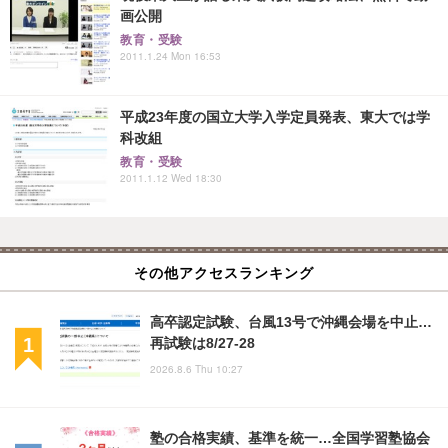
画公開
教育・受験
2011.1.24 Mon 16:53
平成23年度の国立大学入学定員発表、東大では学
科改組
教育・受験
2011.1.12 Wed 18:30
その他アクセスランキング
高卒認定試験、台風13号で沖縄会場を中止…
再試験は8/27-28
2026.8.6 Thu 10:27
塾の合格実績、基準を統一…全国学習塾協会