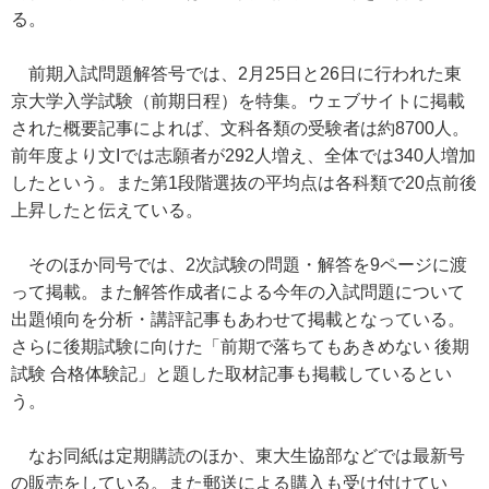
る。
前期入試問題解答号では、2月25日と26日に行われた東
京大学入学試験（前期日程）を特集。ウェブサイトに掲載
された概要記事によれば、文科各類の受験者は約8700人。
前年度より文Iでは志願者が292人増え、全体では340人増加
したという。また第1段階選抜の平均点は各科類で20点前後
上昇したと伝えている。
そのほか同号では、2次試験の問題・解答を9ページに渡
って掲載。また解答作成者による今年の入試問題について
出題傾向を分析・講評記事もあわせて掲載となっている。
さらに後期試験に向けた「前期で落ちてもあきめない 後期
試験 合格体験記」と題した取材記事も掲載しているとい
う。
なお同紙は定期購読のほか、東大生協部などでは最新号
の販売をしている。また郵送による購入も受け付けてい