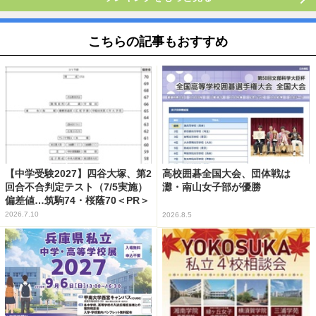
こちらの記事もおすすめ
【中学受験2027】四谷大塚、第2
高校囲碁全国大会、団体戦は
回合不合判定テスト（7/5実施）
灘・南山女子部が優勝
偏差値…筑駒74・桜蔭70＜PR＞
2026.7.10
2026.8.5