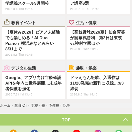
学講義スクール9月開校
ア講座6選
2026.8.6 Thu 19:15
2026.7.30 Thu 11:15
教育イベント
生活・健康
【夏休み2026】ピアノ未経験
【高校野球2026夏】仙台育英
でも楽しめる「AI Duo
が開幕戦勝利、第2日は東筑
Piano」横浜みなとみらい
vs神村学園ほか
8/31まで
2026.8.5 Wed 20:32
2026.8.6 Thu 19:45
デジタル生活
趣味・娯楽
Google、アプリ向け年齢確認
ドラえもん短歌、入選作は
APIを年内に世界展開…未成年
11/20発売の新刊に収録…9/3
者保護を強化
締切
2026.7.31 Fri 13:45
2026.8.6 Thu 15:15
ホーム
›
教育ICT
›
学校・塾・予備校
›
記事
TOP