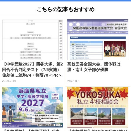
こちらの記事もおすすめ
【中学受験2027】四谷大塚、第2
高校囲碁全国大会、団体戦は
回合不合判定テスト（7/5実施）
灘・南山女子部が優勝
偏差値…筑駒74・桜蔭70＜PR＞
2026.7.10
2026.8.5