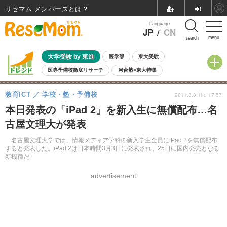
リセマム メンバーズ
Language
JP
/
CN
menu
search
大学受験 by 東進
医学部
東大受験
医専予備校徹底リサーチ
河合塾×東大特集
親子で考える大学選び
高校受験
中学受験
小学校受験
教育ICT
学校・塾・予備校
2011.3.3 Thu 17:57
共通テスト
夏休み
8月開催学校説明会・相談会
本日発表の「iPad 2」を新入生に無償配布…名
8月開催イベント・WS
全国公立高校 過去問
人気記事
古屋文理大が発表
自由研究教材（小学生向け）
自由研究教材（中学生向け）
ランキング
名古屋文理大学では、情報メディア学科の新入学生全員にiPad 2を無償配布
すると発表した。iPad 2は日本時間3月3日に発表され、25日に国内発売となる
新機種だ。
advertisement