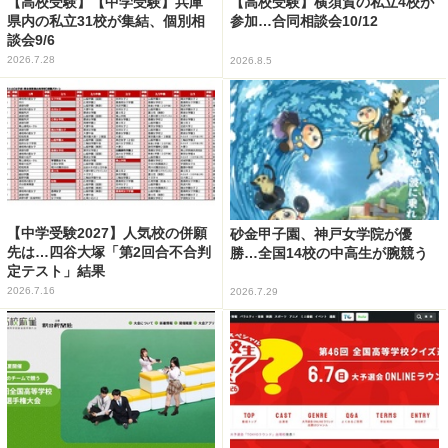
【高校受験】【中学受験】兵庫
【高校受験】横須賀の私立4校が
県内の私立31校が集結、個別相
参加…合同相談会10/12
談会9/6
2026.7.28
2026.8.5
【中学受験2027】人気校の併願
砂金甲子園、神戸女学院が優
先は…四谷大塚「第2回合不合判
勝…全国14校の中高生が腕競う
定テスト」結果
2026.7.16
2026.7.29