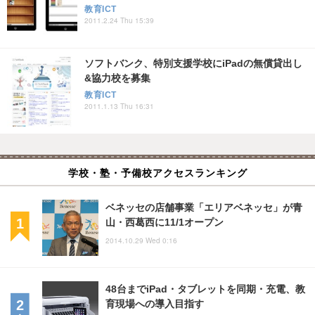
教育ICT
2011.2.24 Thu 15:39
ソフトバンク、特別支援学校にiPadの無償貸出し
&協力校を募集
教育ICT
2011.1.13 Thu 16:31
学校・塾・予備校アクセスランキング
ベネッセの店舗事業「エリアベネッセ」が青
山・西葛西に11/1オープン
2014.10.29 Wed 0:16
48台までiPad・タブレットを同期・充電、教
育現場への導入目指す