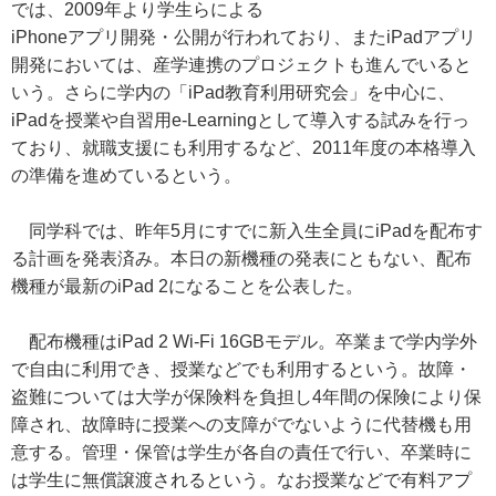
では、2009年より学生らによる
iPhoneアプリ開発・公開が行われており、またiPadアプリ
開発においては、産学連携のプロジェクトも進んでいると
いう。さらに学内の「iPad教育利用研究会」を中心に、
iPadを授業や自習用e-Learningとして導入する試みを行っ
ており、就職支援にも利用するなど、2011年度の本格導入
の準備を進めているという。
同学科では、昨年5月にすでに新入生全員にiPadを配布す
る計画を発表済み。本日の新機種の発表にともない、配布
機種が最新のiPad 2になることを公表した。
配布機種はiPad 2 Wi-Fi 16GBモデル。卒業まで学内学外
で自由に利用でき、授業などでも利用するという。故障・
盗難については大学が保険料を負担し4年間の保険により保
障され、故障時に授業への支障がでないように代替機も用
意する。管理・保管は学生が各自の責任で行い、卒業時に
は学生に無償譲渡されるという。なお授業などで有料アプ