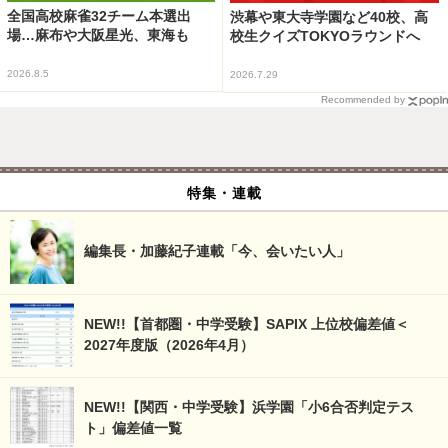
全国高校麻雀32チーム本選出
渋幕や東大寺学園など40校、高
場…麻布や大阪星光、東海も
校生クイズTOKYOラウンドへ
2026.8.5
2026.7.29
Recommended by
特集・連載
編集長・加藤紀子連載「今、会いたい人」
NEW!!【首都圏・中学受験】SAPIX 上位校偏差値＜
2027年度版（2026年4月）
NEW!!【関西・中学受験】浜学園「小6合否判定テス
ト」偏差値一覧