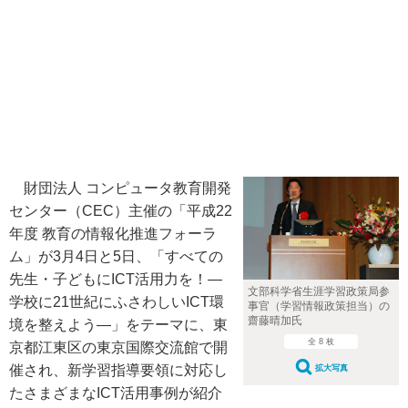
財団法人 コンピュータ教育開発
センター（CEC）主催の「平成22
年度 教育の情報化推進フォーラ
ム」が3月4日と5日、「すべての
先生・子どもにICT活用力を！―
文部科学省生涯学習政策局参
学校に21世紀にふさわしいICT環
事官（学習情報政策担当）の
齋藤晴加氏
境を整えよう―」をテーマに、東
全 8 枚
京都江東区の東京国際交流館で開
催され、新学習指導要領に対応し
拡大写真
たさまざまなICT活用事例が紹介