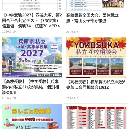
【中学受験2027】四谷大塚、第2
高校囲碁全国大会、団体戦は
回合不合判定テスト（7/5実施）
灘・南山女子部が優勝
偏差値…筑駒74・桜蔭70＜PR＞
2026.7.10
2026.8.5
【高校受験】【中学受験】兵庫
【高校受験】横須賀の私立4校が
県内の私立31校が集結、個別相
参加…合同相談会10/12
談会9/6
2026.7.28
2026.8.5