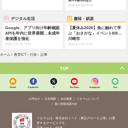
2026.8.9 Sun 9:15
デジタル生活
趣味・娯楽
Google、アプリ向け年齢確認
【夏休み2026】魚に触れて学
APIを年内に世界展開…未成年
ぶ「おさかな」イベント8/8…
者保護を強化
川崎市
2026.7.31 Fri 13:45
2026.8.7 Fri 10:45
ホーム
›
教育ICT
›
行政
›
記事
TOP
Home
Facebook
X
YouTube
Instagram
line
お問合せ
広告掲載
会社概要
リセマムについて
個人情報保護方針
リセマムは、株式会社イード（東証グロース上場）の運
営するサービスです。
証券コード：6038