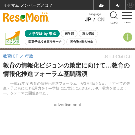
リセマム メンバーズ
Language
JP
/
CN
menu
search
大学受験 by 東進
医学部
東大受験
医専予備校徹底リサーチ
河合塾×東大特集
親子で考える大学選び
高校受験
中学受験
小学校受験
教育ICT
行政
2011.3.5 Sat 16:21
共通テスト
夏休み
8月開催学校説明会・相談会
教育の情報化ビジョンの策定に向けて…教育の
8月開催イベント・WS
全国公立高校 過去問
人気記事
情報化推進フォーラム基調講演
自由研究教材（小学生向け）
自由研究教材（中学生向け）
ランキング
「平成22年度 教育の情報化推進フォーラム」が3月4日と5日、「すべての先
生・子どもにICT活用力を！―学校に21世紀にふさわしいICT環境を整えよう
―」をテーマに開催された。
advertisement