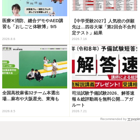
医療✕消防、縫合デモやAED講
【中学受験2027】人気校の併願
習も「おしごと体験博」9/5
先は…四谷大塚「第2回合不合判
定テスト」結果
2026.8.6
2026.7.16
全国高校麻雀32チーム本選出
司法試験予備試験2026、解答速
場…麻布や大阪星光、東海も
報＆総評動画を無料公開…アガ
ルート
2026.8.5
2026.7.21
Recommended by