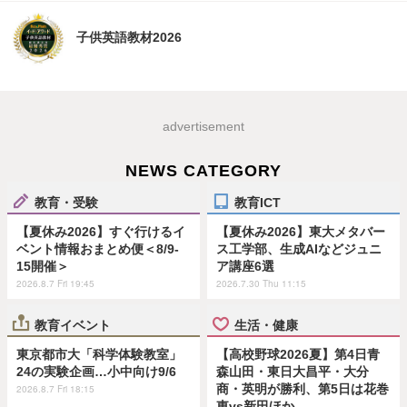
子供英語教材2026
advertisement
NEWS CATEGORY
教育・受験
教育ICT
【夏休み2026】すぐ行けるイ
【夏休み2026】東大メタバー
ベント情報おまとめ便＜8/9-
ス工学部、生成AIなどジュニ
15開催＞
ア講座6選
2026.8.7 Fri 19:45
2026.7.30 Thu 11:15
教育イベント
生活・健康
東京都市大「科学体験教室」
【高校野球2026夏】第4日青
24の実験企画…小中向け9/6
森山田・東日大昌平・大分
商・英明が勝利、第5日は花巻
2026.8.7 Fri 18:15
東vs新田ほか