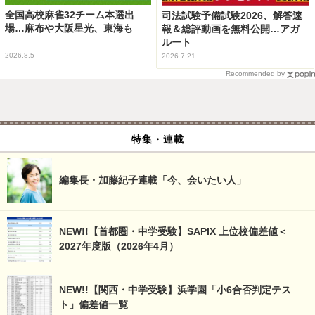
全国高校麻雀32チーム本選出
司法試験予備試験2026、解答速
場…麻布や大阪星光、東海も
報＆総評動画を無料公開…アガ
ルート
2026.8.5
2026.7.21
Recommended by
特集・連載
編集長・加藤紀子連載「今、会いたい人」
NEW!!【首都圏・中学受験】SAPIX 上位校偏差値＜
2027年度版（2026年4月）
NEW!!【関西・中学受験】浜学園「小6合否判定テス
ト」偏差値一覧