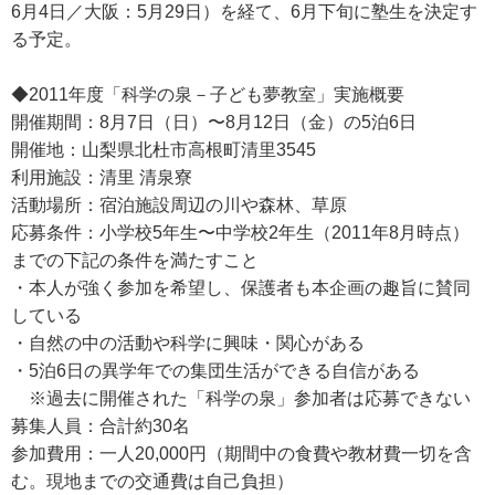
6月4日／大阪：5月29日）を経て、6月下旬に塾生を決定す
る予定。
◆2011年度「科学の泉－子ども夢教室」実施概要
開催期間：8月7日（日）〜8月12日（金）の5泊6日
開催地：山梨県北杜市高根町清里3545
利用施設：清里 清泉寮
活動場所：宿泊施設周辺の川や森林、草原
応募条件：小学校5年生〜中学校2年生（2011年8月時点）
までの下記の条件を満たすこと
・本人が強く参加を希望し、保護者も本企画の趣旨に賛同
している
・自然の中の活動や科学に興味・関心がある
・5泊6日の異学年での集団生活ができる自信がある
※過去に開催された「科学の泉」参加者は応募できない
募集人員：合計約30名
参加費用：一人20,000円（期間中の食費や教材費一切を含
む。現地までの交通費は自己負担）