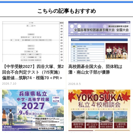
こちらの記事もおすすめ
【中学受験2027】四谷大塚、第2
高校囲碁全国大会、団体戦は
回合不合判定テスト（7/5実施）
灘・南山女子部が優勝
偏差値…筑駒74・桜蔭70＜PR＞
2026.7.10
2026.8.5