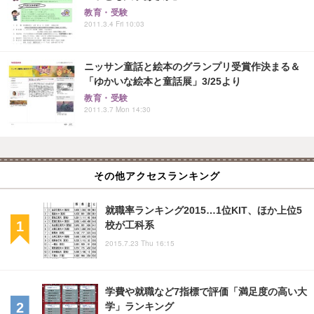
教育・受験
2011.3.4 Fri 10:03
ニッサン童話と絵本のグランプリ受賞作決まる＆
「ゆかいな絵本と童話展」3/25より
教育・受験
2011.3.7 Mon 14:30
その他アクセスランキング
就職率ランキング2015…1位KIT、ほか上位5
校が工科系
2015.7.23 Thu 16:15
学費や就職など7指標で評価「満足度の高い大
学」ランキング