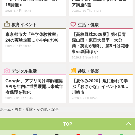
15開催＞
ア講座6選
2026.8.7 Fri 19:45
2026.7.30 Thu 11:15
教育イベント
生活・健康
東京都市大「科学体験教室」
【高校野球2026夏】第4日青
24の実験企画…小中向け9/6
森山田・東日大昌平・大分
商・英明が勝利、第5日は花巻
2026.8.7 Fri 18:15
東vs新田ほか
2026.8.9 Sun 9:15
デジタル生活
趣味・娯楽
Google、アプリ向け年齢確認
【夏休み2026】魚に触れて学
APIを年内に世界展開…未成年
ぶ「おさかな」イベント8/8…
者保護を強化
川崎市
2026.7.31 Fri 13:45
2026.8.7 Fri 10:45
ホーム
›
教育・受験
›
その他
›
記事
TOP