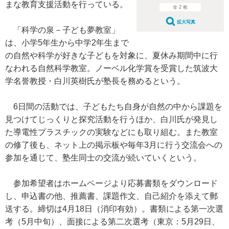
まな教育支援活動を行っている。
全 2 枚
拡大写真
「科学の泉－子ども夢教室」
は、小学5年生から中学2年生まで
の自然や科学が好きな子どもを対象に、夏休み期間中に行
なわれる自然科学教室。ノーベル化学賞を受賞した筑波大
学名誉教授・白川英樹氏が塾長を務めるという。
6日間の活動では、子どもたち自身が自然の中から課題を
見つけてじっくりと探究活動を行うほか、白川氏が発見し
た導電性プラスチックの実験などにも取り組む。また教室
の修了後も、ネット上の掲示板や毎年3月に行う交流会への
参加を通じて、塾生同士の交流が続いていくという。
参加希望者はホームページより応募書類をダウンロード
し、申込書の他、推薦書、課題作文、自己紹介を添えて郵
送する。締切は4月18日（消印有効）。書類による第一次選
考（5月中旬）、面接による第二次選考（東京：5月29日、