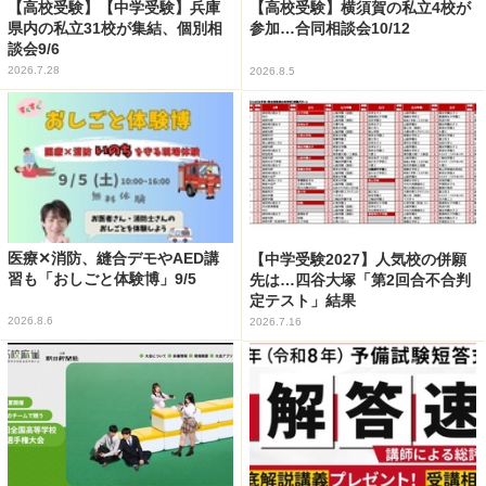
【高校受験】【中学受験】兵庫
【高校受験】横須賀の私立4校が
県内の私立31校が集結、個別相
参加…合同相談会10/12
談会9/6
2026.7.28
2026.8.5
医療✕消防、縫合デモやAED講
【中学受験2027】人気校の併願
習も「おしごと体験博」9/5
先は…四谷大塚「第2回合不合判
定テスト」結果
2026.8.6
2026.7.16