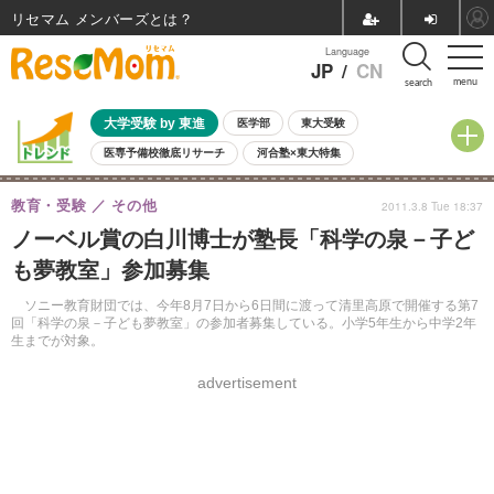
リセマム メンバーズ
Language
JP
/
CN
menu
search
大学受験 by 東進
医学部
東大受験
医専予備校徹底リサーチ
河合塾×東大特集
親子で考える大学選び
高校受験
中学受験
小学校受験
教育・受験
その他
2011.3.8 Tue 18:37
共通テスト
夏休み
8月開催学校説明会・相談会
ノーベル賞の白川博士が塾長「科学の泉－子ど
8月開催イベント・WS
全国公立高校 過去問
人気記事
も夢教室」参加募集
自由研究教材（小学生向け）
自由研究教材（中学生向け）
ランキング
ソニー教育財団では、今年8月7日から6日間に渡って清里高原で開催する第7
回「科学の泉－子ども夢教室」の参加者募集している。小学5年生から中学2年
生までが対象。
advertisement