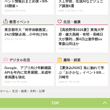
ベント情報おまとめ便＜8/9-
ス工学部、生成AIなどジュニ
15開催＞
ア講座6選
2026.8.7 Fri 19:45
2026.7.30 Thu 11:15
教育イベント
生活・健康
東京都市大「科学体験教室」
【高校野球2026夏】東海大甲
24の実験企画…小中向け9/6
府・健大高崎・有明・長崎日
大が勝利…第4日は遊学館vs
2026.8.7 Fri 18:15
青森山田ほか
2026.8.8 Sat 9:52
デジタル生活
趣味・娯楽
Google、アプリ向け年齢確認
【夏休み2026】魚に触れて学
APIを年内に世界展開…未成年
ぶ「おさかな」イベント8/8…
者保護を強化
川崎市
2026.7.31 Fri 13:45
2026.8.7 Fri 10:45
ホーム
›
生活・健康
›
衣料
›
記事
TOP