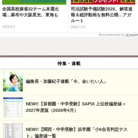
全国高校麻雀32チーム本選出
司法試験予備試験2026、解答速
場…麻布や大阪星光、東海も
報＆総評動画を無料公開…アガ
ルート
2026.8.5
2026.7.21
Recommended by
特集・連載
編集長・加藤紀子連載「今、会いたい人」
NEW!!【首都圏・中学受験】SAPIX 上位校偏差値＜
2027年度版（2026年4月）
NEW!!【関西・中学受験】浜学園「小6合否判定テス
ト」偏差値一覧