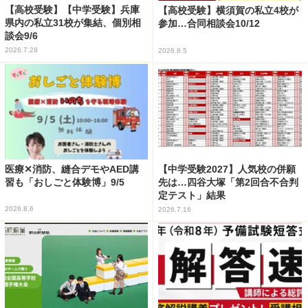
【高校受験】【中学受験】兵庫
【高校受験】横須賀の私立4校が
県内の私立31校が集結、個別相
参加…合同相談会10/12
談会9/6
2026.7.28
2026.8.5
医療✕消防、縫合デモやAED講
【中学受験2027】人気校の併願
習も「おしごと体験博」9/5
先は…四谷大塚「第2回合不合判
定テスト」結果
2026.8.6
2026.7.16