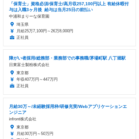
「保育士」資格必須/保育士/️高月収257,100円以上 ️有給休暇付
与は入職3ヶ月後 ️ 給与は当月25日の前払い
中浦和まりーな保育園
埼玉県
月給25万7,100円～26万8,000円
正社員
障がい者採用/総務部・業務部での事務職/茅場町駅 八丁堀駅
日東富士製粉株式会社
東京都
年収407万円～447万円
正社員
月給30万～/未経験採用枠/研修充実/Webアプリケーションエ
ンジニア
infront株式会社
東京都
月給30万円～50万円