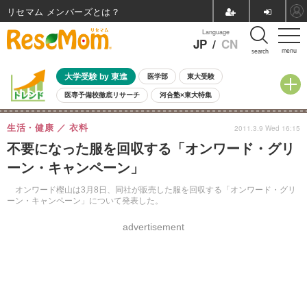
リセマム メンバーズ
Language
JP
/
CN
menu
search
大学受験 by 東進
医学部
東大受験
医専予備校徹底リサーチ
河合塾×東大特集
親子で考える大学選び
高校受験
中学受験
小学校受験
生活・健康
衣料
2011.3.9 Wed 16:15
共通テスト
夏休み
8月開催学校説明会・相談会
不要になった服を回収する「オンワード・グリ
8月開催イベント・WS
全国公立高校 過去問
人気記事
ーン・キャンペーン」
自由研究教材（小学生向け）
自由研究教材（中学生向け）
ランキング
オンワード樫山は3月8日、同社が販売した服を回収する「オンワード・グリ
ーン・キャンペーン」について発表した。
advertisement