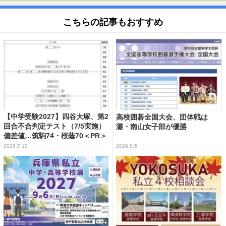
こちらの記事もおすすめ
【中学受験2027】四谷大塚、第2
高校囲碁全国大会、団体戦は
回合不合判定テスト（7/5実施）
灘・南山女子部が優勝
偏差値…筑駒74・桜蔭70＜PR＞
2026.7.10
2026.8.5