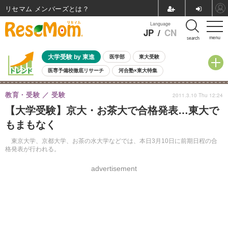
リセマム メンバーズ
Language
JP
/
CN
menu
search
大学受験 by 東進
医学部
東大受験
医専予備校徹底リサーチ
河合塾×東大特集
親子で考える大学選び
高校受験
中学受験
小学校受験
教育・受験
受験
2011.3.10 Thu 12:24
共通テスト
夏休み
8月開催学校説明会・相談会
【大学受験】京大・お茶大で合格発表…東大で
8月開催イベント・WS
全国公立高校 過去問
人気記事
もまもなく
自由研究教材（小学生向け）
自由研究教材（中学生向け）
ランキング
東京大学、京都大学、お茶の水大学などでは、本日3月10日に前期日程の合
格発表が行われる。
advertisement