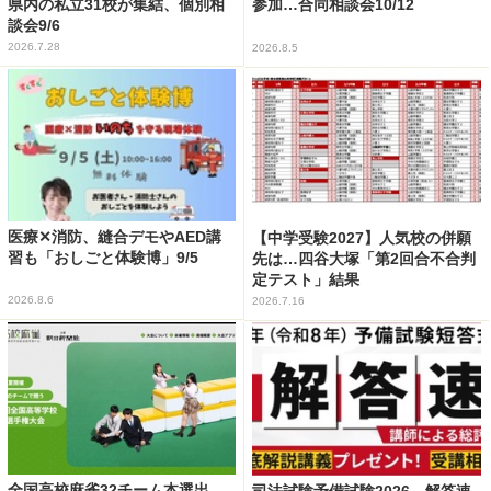
県内の私立31校が集結、個別相
参加…合同相談会10/12
談会9/6
2026.7.28
2026.8.5
医療✕消防、縫合デモやAED講
【中学受験2027】人気校の併願
習も「おしごと体験博」9/5
先は…四谷大塚「第2回合不合判
定テスト」結果
2026.8.6
2026.7.16
全国高校麻雀32チーム本選出
司法試験予備試験2026、解答速