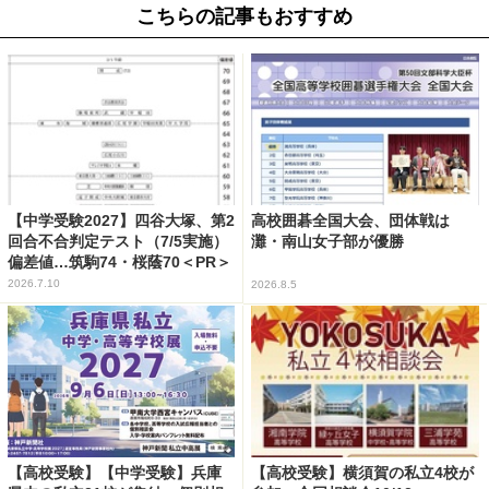
こちらの記事もおすすめ
【中学受験2027】四谷大塚、第2
高校囲碁全国大会、団体戦は
回合不合判定テスト（7/5実施）
灘・南山女子部が優勝
偏差値…筑駒74・桜蔭70＜PR＞
2026.7.10
2026.8.5
【高校受験】【中学受験】兵庫
【高校受験】横須賀の私立4校が