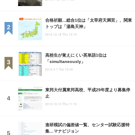
合格祈願…総合1位は「太宰府天満宮」、関東
トップは「湯島天神」
2014.12.18 Thu 13:15
高校生が覚えにくい英単語1位は
「simultaneously」
2015.4.7 Tue 15:45
東邦大付属東邦高校、平成29年度より募集停
止
2013.10.10 Thu 11:15
進研模試の偏差値一覧、センター試験応援特
集…マナビジョン