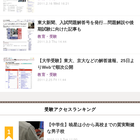
2011.2.16 Wed 16:21
東大新聞、入試問題解答号を発行…問題解説や後
期試験に向けた記事も
教育・受験
2011.3.3 Thu 14:44
【大学受験】東大、京大などの解答速報、25日よ
りWebで順次公開
教育・受験
2011.2.25 Fri 11:44
受験アクセスランキング
【中学生】暁星は小から高校までの質実剛健
な男子校
2010.11.2 Tue 11:00