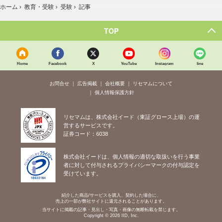
ホーム
›
教育・受験
›
受験
›
記事
TOP
Home
Facebook
X
YouTube
Instagram
line
お問合せ
広告掲載
会社概要
リセマムについて
個人情報保護方針
リセマムは、株式会社イード（東証グロース上場）の運
営するサービスです。
証券コード：6038
株式会社イードは、個人情報の適切な取扱いを行う事業
者に対して付与されるプライバシーマークの付与認定を
受けています。
紹介した商品/サービスを購入、契約した場合に、
売上の一部が弊社サイトに還元されることがあります。
当サイトに掲載の記事・見出し・写真・画像の無断転載を禁じます。
Copyright © 2026 IID, Inc.