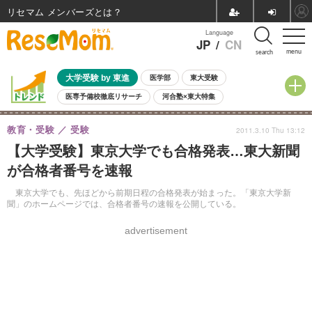
リセマム メンバーズ
Language
JP
/
CN
menu
search
大学受験 by 東進
医学部
東大受験
医専予備校徹底リサーチ
河合塾×東大特集
親子で考える大学選び
高校受験
中学受験
小学校受験
教育・受験
受験
2011.3.10 Thu 13:12
共通テスト
夏休み
8月開催学校説明会・相談会
【大学受験】東京大学でも合格発表…東大新聞
8月開催イベント・WS
全国公立高校 過去問
人気記事
が合格者番号を速報
自由研究教材（小学生向け）
自由研究教材（中学生向け）
ランキング
東京大学でも、先ほどから前期日程の合格発表が始まった。「東京大学新
聞」のホームページでは、合格者番号の速報を公開している。
advertisement