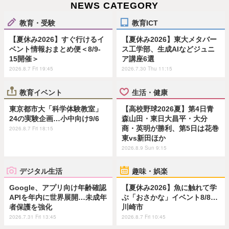
NEWS CATEGORY
教育・受験
教育ICT
【夏休み2026】すぐ行けるイ
【夏休み2026】東大メタバー
ベント情報おまとめ便＜8/9-
ス工学部、生成AIなどジュニ
15開催＞
ア講座6選
2026.8.7 Fri 19:45
2026.7.30 Thu 11:15
教育イベント
生活・健康
東京都市大「科学体験教室」
【高校野球2026夏】第4日青
24の実験企画…小中向け9/6
森山田・東日大昌平・大分
商・英明が勝利、第5日は花巻
2026.8.7 Fri 18:15
東vs新田ほか
2026.8.9 Sun 9:15
デジタル生活
趣味・娯楽
Google、アプリ向け年齢確認
【夏休み2026】魚に触れて学
APIを年内に世界展開…未成年
ぶ「おさかな」イベント8/8…
者保護を強化
川崎市
2026.7.31 Fri 13:45
2026.8.7 Fri 10:45