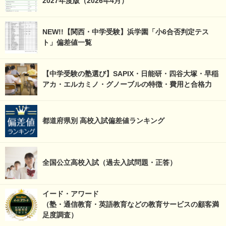
2027年度版（2026年4月）
NEW!!【関西・中学受験】浜学園「小6合否判定テス
ト」偏差値一覧
【中学受験の塾選び】SAPIX・日能研・四谷大塚・早稲
アカ・エルカミノ・グノーブルの特徴・費用と合格力
都道府県別 高校入試偏差値ランキング
全国公立高校入試（過去入試問題・正答）
イード・アワード
（塾・通信教育・英語教育などの教育サービスの顧客満
足度調査）