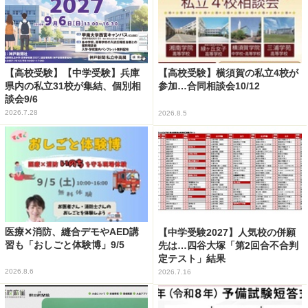
【高校受験】【中学受験】兵庫
【高校受験】横須賀の私立4校が
県内の私立31校が集結、個別相
参加…合同相談会10/12
談会9/6
2026.7.28
2026.8.5
医療✕消防、縫合デモやAED講
【中学受験2027】人気校の併願
習も「おしごと体験博」9/5
先は…四谷大塚「第2回合不合判
定テスト」結果
2026.8.6
2026.7.16