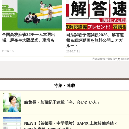
全国高校麻雀32チーム本選出
司法試験予備試験2026、解答速
場…麻布や大阪星光、東海も
報＆総評動画を無料公開…アガ
ルート
2026.8.5
2026.7.21
Recommended by
特集・連載
編集長・加藤紀子連載「今、会いたい人」
NEW!!【首都圏・中学受験】SAPIX 上位校偏差値＜