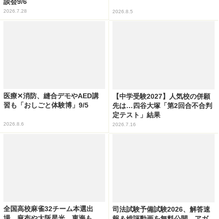
談会9/6
2026.7.28
2026.8.5
医療✕消防、縫合デモやAED講
【中学受験2027】人気校の併願
習も「おしごと体験博」9/5
先は…四谷大塚「第2回合不合判
定テスト」結果
2026.8.6
2026.7.16
全国高校麻雀32チーム本選出
司法試験予備試験2026、解答速
場…麻布や大阪星光、東海も
報＆総評動画を無料公開…アガ