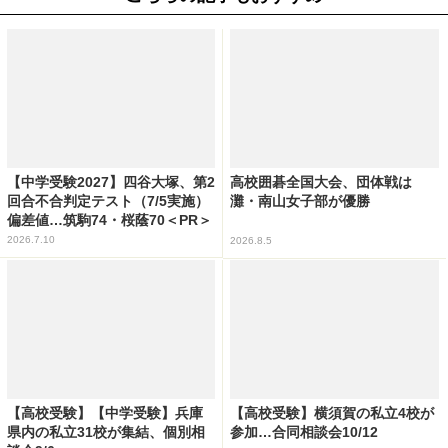
【中学受験2027】四谷大塚、第2
高校囲碁全国大会、団体戦は
回合不合判定テスト（7/5実施）
灘・南山女子部が優勝
偏差値…筑駒74・桜蔭70＜PR＞
2026.7.10
2026.8.5
【高校受験】【中学受験】兵庫
【高校受験】横須賀の私立4校が
県内の私立31校が集結、個別相
参加…合同相談会10/12