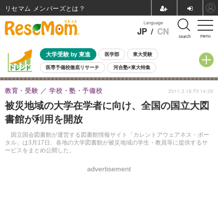
リセマム メンバーズ
Language
JP
/
CN
menu
search
大学受験 by 東進
医学部
東大受験
医専予備校徹底リサーチ
河合塾×東大特集
親子で考える大学選び
高校受験
中学受験
小学校受験
教育・受験
学校・塾・予備校
2011.3.18 Fri 14:39
共通テスト
夏休み
8月開催学校説明会・相談会
被災地域の大学在学者に向け、全国の国立大図
8月開催イベント・WS
全国公立高校 過去問
人気記事
書館が利用を開放
自由研究教材（小学生向け）
自由研究教材（中学生向け）
ランキング
国立国会図書館が運営する図書館情報サイト「カレントアウェアネス・ポー
タル」は3月17日、各地の大学図書館が被災地域の学生・教員等に提供するサ
ービスをまとめ公開した。
advertisement