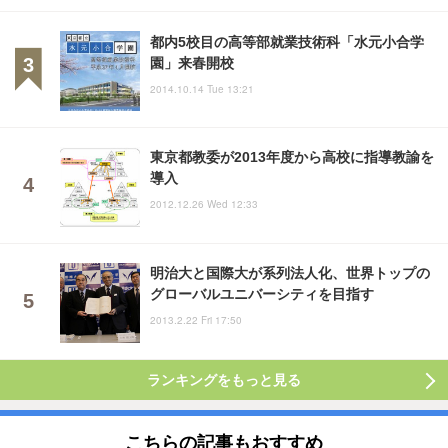
都内5校目の高等部就業技術科「水元小合学
園」来春開校
2014.10.14 Tue 13:21
東京都教委が2013年度から高校に指導教諭を
導入
2012.12.26 Wed 12:33
明治大と国際大が系列法人化、世界トップの
グローバルユニバーシティを目指す
2013.2.22 Fri 17:50
ランキングをもっと見る
こちらの記事もおすすめ