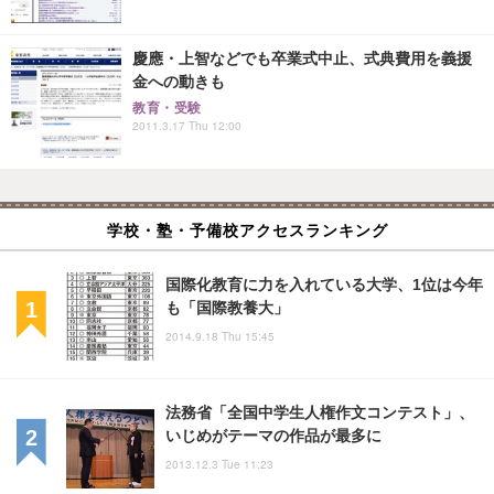
慶應・上智などでも卒業式中止、式典費用を義援
金への動きも
教育・受験
2011.3.17 Thu 12:00
学校・塾・予備校アクセスランキング
国際化教育に力を入れている大学、1位は今年
も「国際教養大」
2014.9.18 Thu 15:45
法務省「全国中学生人権作文コンテスト」、
いじめがテーマの作品が最多に
2013.12.3 Tue 11:23