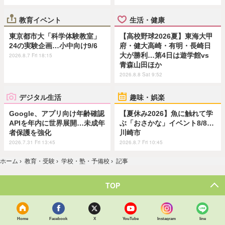
教育イベント
生活・健康
東京都市大「科学体験教室」
【高校野球2026夏】東海大甲
24の実験企画…小中向け9/6
府・健大高崎・有明・長崎日
大が勝利…第4日は遊学館vs
2026.8.7 Fri 18:15
青森山田ほか
2026.8.8 Sat 9:52
デジタル生活
趣味・娯楽
Google、アプリ向け年齢確認
【夏休み2026】魚に触れて学
APIを年内に世界展開…未成年
ぶ「おさかな」イベント8/8…
者保護を強化
川崎市
2026.7.31 Fri 13:45
2026.8.7 Fri 10:45
ホーム
›
教育・受験
›
学校・塾・予備校
›
記事
TOP
Home
Facebook
X
YouTube
Instagram
line