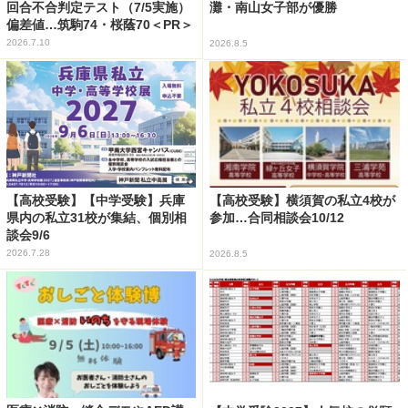
回合不合判定テスト（7/5実施）
灘・南山女子部が優勝
偏差値…筑駒74・桜蔭70＜PR＞
2026.7.10
2026.8.5
【高校受験】【中学受験】兵庫
【高校受験】横須賀の私立4校が
県内の私立31校が集結、個別相
参加…合同相談会10/12
談会9/6
2026.7.28
2026.8.5