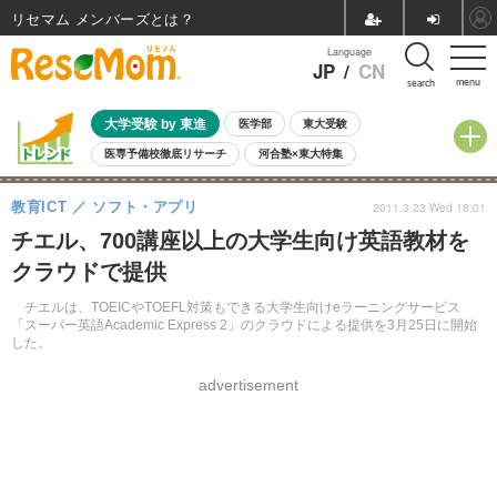
リセマム メンバーズ
Language
JP
/
CN
menu
search
大学受験 by 東進
医学部
東大受験
医専予備校徹底リサーチ
河合塾×東大特集
親子で考える大学選び
高校受験
中学受験
小学校受験
教育ICT
ソフト・アプリ
2011.3.23 Wed 18:01
共通テスト
夏休み
8月開催学校説明会・相談会
チエル、700講座以上の大学生向け英語教材を
8月開催イベント・WS
全国公立高校 過去問
人気記事
クラウドで提供
自由研究教材（小学生向け）
自由研究教材（中学生向け）
ランキング
チエルは、TOEICやTOEFL対策もできる大学生向けeラーニングサービス
「スーパー英語Academic Express 2」のクラウドによる提供を3月25日に開始
した。
advertisement