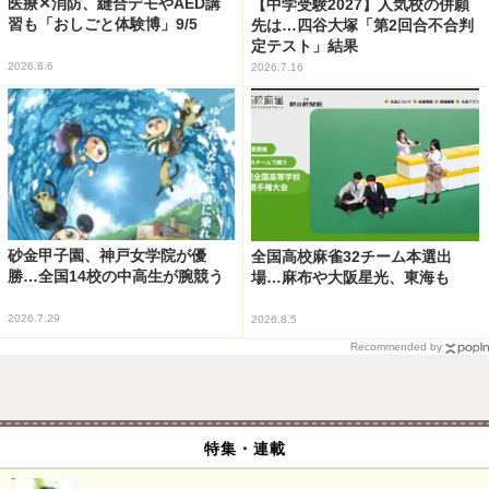
医療✕消防、縫合デモやAED講
【中学受験2027】人気校の併願
習も「おしごと体験博」9/5
先は…四谷大塚「第2回合不合判
定テスト」結果
2026.8.6
2026.7.16
砂金甲子園、神戸女学院が優
全国高校麻雀32チーム本選出
勝…全国14校の中高生が腕競う
場…麻布や大阪星光、東海も
2026.7.29
2026.8.5
Recommended by
特集・連載