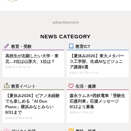
advertisement
NEWS CATEGORY
教育・受験
教育ICT
高校生が志願したい大学・東
【夏休み2026】東大メタバー
北…2位は山形大、1位は？
ス工学部、生成AIなどジュニ
ア講座6選
2026.8.7 Fri 10:15
2026.7.30 Thu 11:15
教育イベント
生活・健康
【夏休み2026】ピアノ未経験
森永ラムネ×西鉄電車「受験生
でも楽しめる「AI Duo
応援列車」応援メッセージ
Piano」横浜みなとみらい
8/12より募集
8/31まで
2026.8.7 Fri 9:15
2026.8.6 Thu 19:45