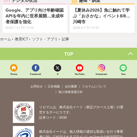
デジタル生活
趣味・娯楽
Google、アプリ向け年齢確認
【夏休み2026】魚に触れて学
APIを年内に世界展開…未成年
ぶ「おさかな」イベント8/8…
者保護を強化
川崎市
2026.7.31 Fri 13:45
2026.8.7 Fri 10:45
ホーム
›
教育ICT
›
ソフト・アプリ
›
記事
TOP
Home
Facebook
X
YouTube
Instagram
line
お問合せ
広告掲載
会社概要
リセマムについて
個人情報保護方針
リセマムは、株式会社イード（東証グロース上場）の運
営するサービスです。
証券コード：6038
株式会社イードは、個人情報の適切な取扱いを行う事業
者に対して付与されるプライバシーマークの付与認定を