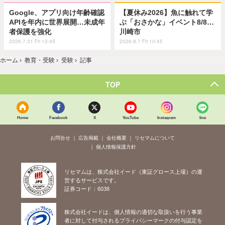
Google、アプリ向け年齢確認
【夏休み2026】魚に触れて学
APIを年内に世界展開…未成年
ぶ「おさかな」イベント8/8…
者保護を強化
川崎市
2026.7.31 Fri 13:45
2026.8.7 Fri 10:45
ホーム
›
教育・受験
›
受験
›
記事
TOP
Home
Facebook
X
YouTube
Instagram
line
お問合せ
広告掲載
会社概要
リセマムについて
個人情報保護方針
リセマムは、株式会社イード（東証グロース上場）の運
営するサービスです。
証券コード：6038
株式会社イードは、個人情報の適切な取扱いを行う事業
者に対して付与されるプライバシーマークの付与認定を