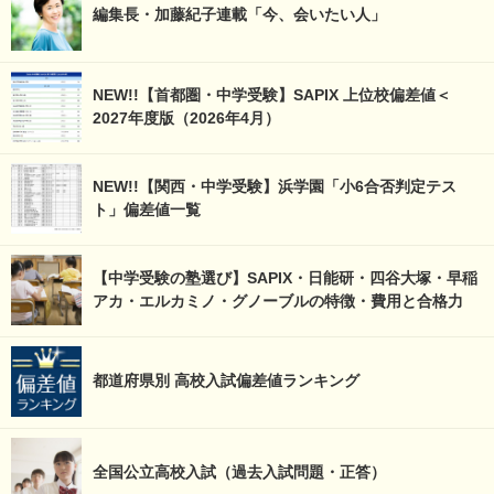
編集長・加藤紀子連載「今、会いたい人」
NEW!!【首都圏・中学受験】SAPIX 上位校偏差値＜
2027年度版（2026年4月）
NEW!!【関西・中学受験】浜学園「小6合否判定テス
ト」偏差値一覧
【中学受験の塾選び】SAPIX・日能研・四谷大塚・早稲
アカ・エルカミノ・グノーブルの特徴・費用と合格力
都道府県別 高校入試偏差値ランキング
全国公立高校入試（過去入試問題・正答）