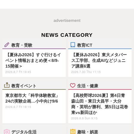
advertisement
NEWS CATEGORY
教育・受験
教育ICT
【夏休み2026】すぐ行けるイ
【夏休み2026】東大メタバー
ベント情報おまとめ便＜8/9-
ス工学部、生成AIなどジュニ
15開催＞
ア講座6選
2026.8.7 Fri 19:45
2026.7.30 Thu 11:15
教育イベント
生活・健康
東京都市大「科学体験教室」
【高校野球2026夏】第4日青
24の実験企画…小中向け9/6
森山田・東日大昌平・大分
商・英明が勝利、第5日は花巻
2026.8.7 Fri 18:15
東vs新田ほか
2026.8.9 Sun 9:15
デジタル生活
趣味・娯楽