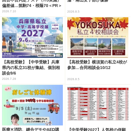
灘・南山女子部が優勝
偏差値…筑駒74・桜蔭70＜PR＞
2026.7.10
2026.8.5
【高校受験】【中学受験】兵庫
【高校受験】横須賀の私立4校が
県内の私立31校が集結、個別相
参加…合同相談会10/12
談会9/6
2026.7.28
2026.8.5
医療✕消防、縫合デモやAED講
【中学受験2027】人気校の併願