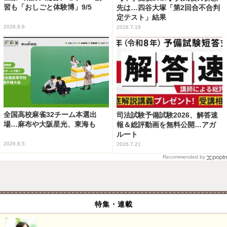
習も「おしごと体験博」9/5
先は…四谷大塚「第2回合不合判
定テスト」結果
2026.8.6
2026.7.16
全国高校麻雀32チーム本選出
司法試験予備試験2026、解答速
場…麻布や大阪星光、東海も
報＆総評動画を無料公開…アガ
ルート
2026.8.5
2026.7.21
Recommended by
特集・連載