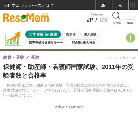
リセマム メンバーズ
Language
JP
/
CN
menu
search
大学受験 by 東進
医学部
東大受験
医専予備校徹底リサーチ
河合塾×東大特集
親子で考える大学選び
高校受験
中学受験
小学校受験
教育・受験
受験
2011.3.25 Fri 17:42
共通テスト
夏休み
8月開催学校説明会・相談会
保健師・助産師・看護師国家試験、2011年の受
8月開催イベント・WS
全国公立高校 過去問
人気記事
験者数と合格率
自由研究教材（小学生向け）
自由研究教材（中学生向け）
ランキング
保健師国家試験、助産師国家試験、看護師国家試験の合格発表が3月25日、
厚生労働省のホームページ等で行われた。看護師国家試験の合格率は91.8％と
いう結果となった。
advertisement