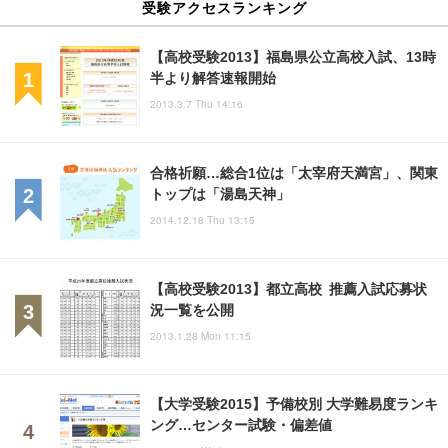
受験アクセスランキング
【高校受験2013】福島県公立高校入試、13時
半より解答速報開始
2013.3.7 Thu 14:16
合格祈願…総合1位は「太宰府天満宮」、関東
トップは「湯島天神」
2014.12.18 Thu 13:15
【高校受験2013】都立高校 推薦入試応募状
況一覧を公開
2013.1.28 Mon 11:15
【大学受験2015】予備校別 大学難易度ランキ
ング…センター試験・偏差値