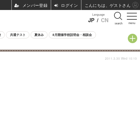
ログイン
こんにちは、ゲストさん
Language
JP
/
CN
menu
search
験
共通テスト
夏休み
8月開催学校説明会・相談会
2011.3.30 Wed 10:10