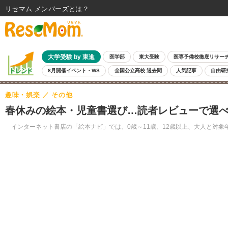
リセマム メンバーズ
大学受験 by 東進
医学部
東大受験
医専予備校徹底リサー
8月開催イベント・WS
全国公立高校 過去問
人気記事
自由研
趣味・娯楽
その他
春休みの絵本・児童書選び…読者レビューで選
インターネット書店の「絵本ナビ」では、0歳～11歳、12歳以上、大人と対象