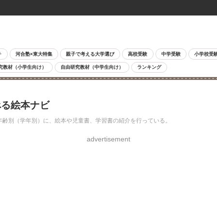
チ
河合塾×東大特集
親子で考える大学選び
高校受験
中学受験
小学校受
究教材（小学生向け）
自由研究教材（中学生向け）
ランキング
べる絵本ナビ
年齢別（学年別）に、絵本や児童書、学習書の紹介を行っている。
advertisement