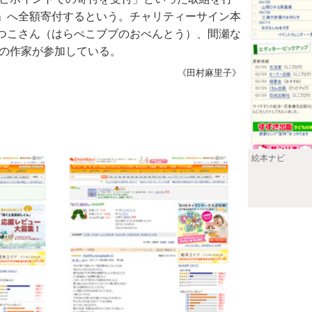
」へ全額寄付するという。チャリティーサイン本
つこさん（はらぺこブブのおべんとう）、間瀬な
くの作家が参加している。
《田村麻里子》
絵本ナビ