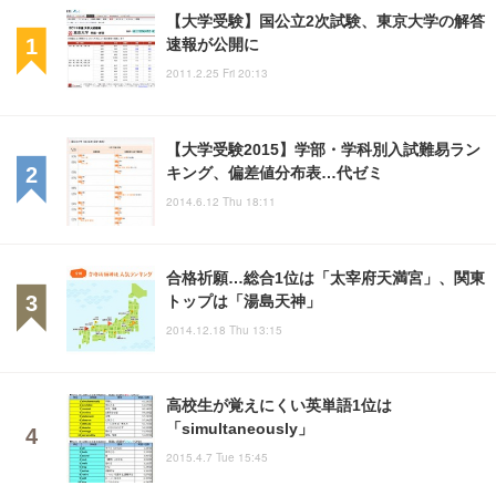
【大学受験】国公立2次試験、東京大学の解答
速報が公開に
2011.2.25 Fri 20:13
【大学受験2015】学部・学科別入試難易ラン
キング、偏差値分布表…代ゼミ
2014.6.12 Thu 18:11
合格祈願…総合1位は「太宰府天満宮」、関東
トップは「湯島天神」
2014.12.18 Thu 13:15
高校生が覚えにくい英単語1位は
「simultaneously」
2015.4.7 Tue 15:45