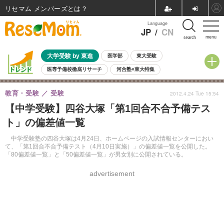
リセマム メンバーズ
Language
JP
/
CN
menu
search
大学受験 by 東進
医学部
東大受験
医専予備校徹底リサーチ
河合塾×東大特集
親子で考える大学選び
高校受験
中学受験
小学校受験
教育・受験
受験
2012.4.24 Tue 15:54
共通テスト
夏休み
8月開催学校説明会・相談会
【中学受験】四谷大塚「第1回合不合予備テス
8月開催イベント・WS
全国公立高校 過去問
人気記事
ト」の偏差値一覧
自由研究教材（小学生向け）
自由研究教材（中学生向け）
ランキング
中学受験塾の四谷大塚は4月24日、ホームページの入試情報センターにおい
て、「第1回合不合予備テスト（4月10日実施）」の偏差値一覧を公開した。
「80偏差値一覧」と「50偏差値一覧」が男女別に公開されている。
advertisement