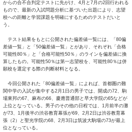
からの合不合判定テストに先がけ、4月と7月の2回行われる
もので、最新の入試問題分析に基づいた出題により、志望
校への距離と学習課題を明確にするためのテストだいと
う。
テスト結果をもとに公開された偏差値一覧には、「80偏
差値一覧」と「50偏差値一覧」とがあり、それぞれ「合格
可能性80％」と「合格可能性50％」のラインを偏差値に換
算したもの。可能性50％は第一志望校を、可能性80％は併
願校を選定する際の判断材料となる。
今回公開された「80偏差値一覧」によれば、首都圏の難
関中学の入試が集中する2月1日の男子では、開成の72、駒
場東邦の67、麻布の66、慶應普通部と早大学院の65などが
上位となっている。男子のその他の日程では、1月前半の灘
が73、1月後半の渋谷教育幕張が69、2月2日は渋谷教育幕
張（2）と聖光学院の68、2月3日は筑波大駒場の73が最上
位となっている。