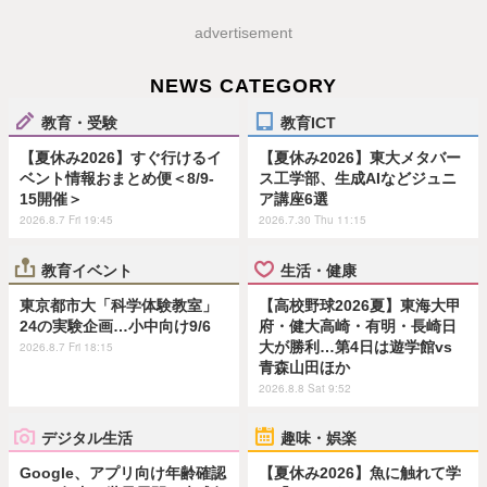
advertisement
NEWS CATEGORY
教育・受験
教育ICT
【夏休み2026】すぐ行けるイ
【夏休み2026】東大メタバー
ベント情報おまとめ便＜8/9-
ス工学部、生成AIなどジュニ
15開催＞
ア講座6選
2026.8.7 Fri 19:45
2026.7.30 Thu 11:15
教育イベント
生活・健康
東京都市大「科学体験教室」
【高校野球2026夏】東海大甲
24の実験企画…小中向け9/6
府・健大高崎・有明・長崎日
大が勝利…第4日は遊学館vs
2026.8.7 Fri 18:15
青森山田ほか
2026.8.8 Sat 9:52
デジタル生活
趣味・娯楽
Google、アプリ向け年齢確認
【夏休み2026】魚に触れて学