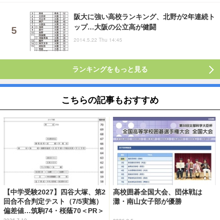
阪大に強い高校ランキング、北野が2年連続ト
ップ…大阪の公立高が健闘
2014.5.22 Thu 14:45
ランキングをもっと見る
こちらの記事もおすすめ
【中学受験2027】四谷大塚、第2
高校囲碁全国大会、団体戦は
回合不合判定テスト（7/5実施）
灘・南山女子部が優勝
偏差値…筑駒74・桜蔭70＜PR＞