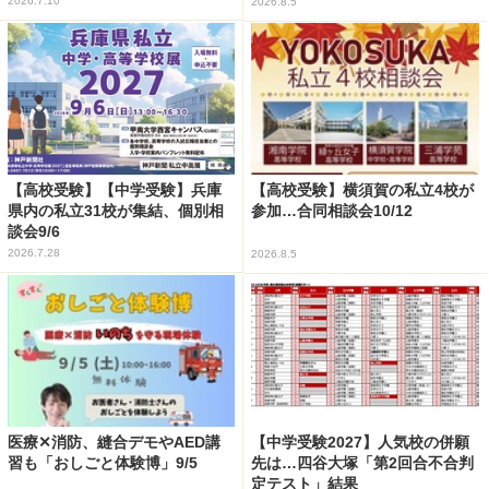
2026.7.10
2026.8.5
【高校受験】【中学受験】兵庫
【高校受験】横須賀の私立4校が
県内の私立31校が集結、個別相
参加…合同相談会10/12
談会9/6
2026.7.28
2026.8.5
医療✕消防、縫合デモやAED講
【中学受験2027】人気校の併願
習も「おしごと体験博」9/5
先は…四谷大塚「第2回合不合判
定テスト」結果