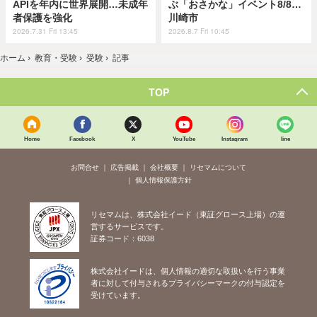
APIを年内に世界展開…未成年
ぶ「おさかな」イベント8/8…
者保護を強化
川崎市
2026.7.31 Fri 13:45
2026.8.7 Fri 10:45
ホーム
›
教育・受験
›
受験
›
記事
TOP
Home
Facebook
X
YouTube
Instagram
line
お問合せ
広告掲載
会社概要
リセマムについて
個人情報保護方針
リセマムは、株式会社イード（東証グロース上場）の運
営するサービスです。
証券コード：6038
株式会社イードは、個人情報の適切な取扱いを行う事業
者に対して付与されるプライバシーマークの付与認定を
受けています。