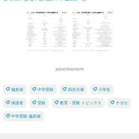
advertisement
偏差値
中学受験
四谷大塚
小学生
保護者
受験
教育・受験 トピックス
ナガセ
中学受験 偏差値