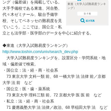
ング（偏差値）を掲載している。
東進（大学入試難易度ランキ
ング）
大手予備校である東進、河合塾、
全 4 枚
代々木ゼミナール、駿台予備学
校、そしてベネッセの難易度を見
拡大写真
ていこう。ここでは、国公立・私
立とも法学部・医学部のデータを中心に紹介する。
◆東進（大学入試難易度ランキング）
http://www.toshin.com/univ/search_dev.php
大学入試難易度ランキングを、設置区分・学問系統・地
域・偏差値で検索。
・国公立：法・経・商・社会系
73 東京大学 文科一類 前、68 一橋大学 法 法律 前／京都
大学 法 前 など
・国公立：医・歯・薬系統
73 東京大学 理科三類 前、72 京都大学 医 医 前 など
・私立：法・経・商・社会系
71 慶應義塾大学 法 法律／政治、68 早稲田大学 法 など