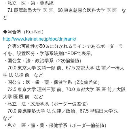
・私立：医・歯・薬系統
71 慶應義塾大学 医 医、68 東京慈恵会医科大学 医 医 な
ど
◆河合塾（Kei-Net）
http://www.keinet.ne.jp/doc/dnj/rank/
合否の可能性が50％に分かれるラインであるボーダーラ
イを、設置区分・学部系統別にPDFで表示。
・国公立：法・政治学系（2次偏差値）
70.0 東京大学 文科一類 前、67.5 京都大学 法 前／一橋大
学 法 法律 前 など
・国公立：医・歯・薬・保健学系（2次偏差値）
72.5 東京大学 理科三類 前、70.0 京都大学 医 医 前／大阪
大学 医 医 前 など
・私立：法・政治学系（ボーダー偏差値）
70.0 慶應義塾大学 法 法律／政治、67.5 早稲田大学 法
など
・私立：医・歯・薬・保健学系（ボーダー偏差値）