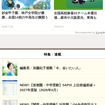
砂金甲子園、神戸女学院が優
全国高校麻雀32チーム本選出
勝…全国14校の中高生が腕競う
場…麻布や大阪星光、東海も
2026.7.29
2026.8.5
Recommended by
特集・連載
編集長・加藤紀子連載「今、会いたい人」
NEW!!【首都圏・中学受験】SAPIX 上位校偏差値＜
2027年度版（2026年4月）
NEW!!【関西・中学受験】浜学園「小6合否判定テス