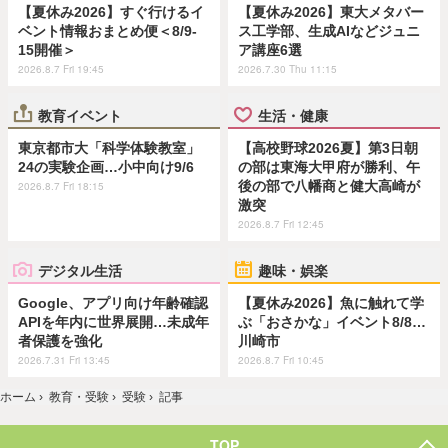
【夏休み2026】すぐ行けるイ
【夏休み2026】東大メタバー
ベント情報おまとめ便＜8/9-
ス工学部、生成AIなどジュニ
15開催＞
ア講座6選
2026.8.7 Fri 19:45
2026.7.30 Thu 11:15
教育イベント
生活・健康
東京都市大「科学体験教室」
【高校野球2026夏】第3日朝
24の実験企画…小中向け9/6
の部は東海大甲府が勝利、午
後の部で八幡商と健大高崎が
2026.8.7 Fri 18:15
激突
2026.8.7 Fri 12:45
デジタル生活
趣味・娯楽
Google、アプリ向け年齢確認
【夏休み2026】魚に触れて学
APIを年内に世界展開…未成年
ぶ「おさかな」イベント8/8…
者保護を強化
川崎市
2026.7.31 Fri 13:45
2026.8.7 Fri 10:45
ホーム
›
教育・受験
›
受験
›
記事
TOP