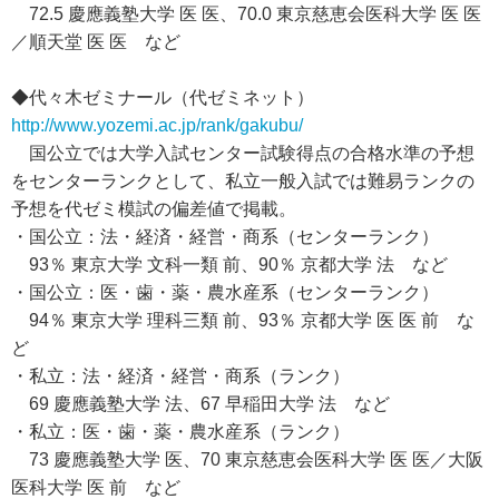
72.5 慶應義塾大学 医 医、70.0 東京慈恵会医科大学 医 医
／順天堂 医 医 など
◆代々木ゼミナール（代ゼミネット）
http://www.yozemi.ac.jp/rank/gakubu/
国公立では大学入試センター試験得点の合格水準の予想
をセンターランクとして、私立一般入試では難易ランクの
予想を代ゼミ模試の偏差値で掲載。
・国公立：法・経済・経営・商系（センターランク）
93％ 東京大学 文科一類 前、90％ 京都大学 法 など
・国公立：医・歯・薬・農水産系（センターランク）
94％ 東京大学 理科三類 前、93％ 京都大学 医 医 前 な
ど
・私立：法・経済・経営・商系（ランク）
69 慶應義塾大学 法、67 早稲田大学 法 など
・私立：医・歯・薬・農水産系（ランク）
73 慶應義塾大学 医、70 東京慈恵会医科大学 医 医／大阪
医科大学 医 前 など