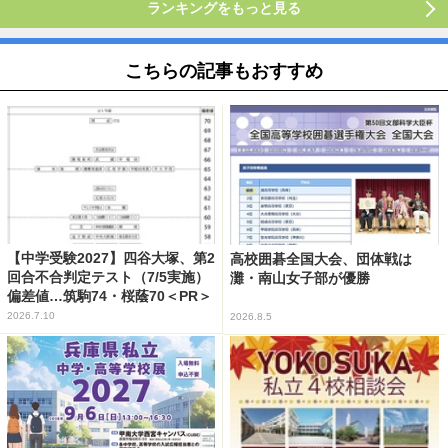
ランキングをもっと見る
こちらの記事もおすすめ
【中学受験2027】四谷大塚、第2
高校囲碁全国大会、団体戦は
回合不合判定テスト（7/5実施）
灘・南山女子部が優勝
偏差値…筑駒74・桜蔭70＜PR＞
2026.7.10
2026.8.5