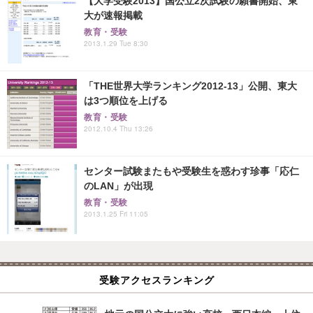
【大学受験2013】国公立2次試験の願書開始、東
大が速報掲載
教育・受験
2013.1.29 Tue 8:30
「THE世界大学ランキング2012-13」公開、東大
は3つ順位を上げる
教育・受験
2012.10.4 Thu 13:26
センター試験またもや受験生を惑わす珍事「応仁
のLAN」が出現
教育・受験
2013.1.25 Fri 11:05
受験アクセスランキング