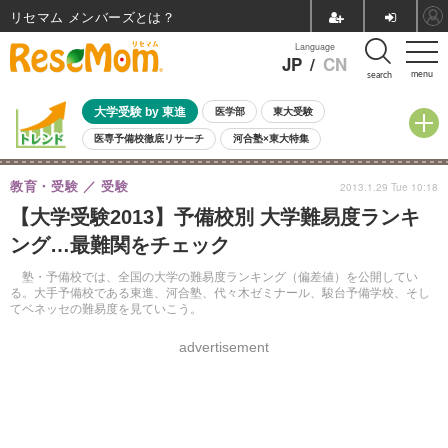
リセマム メンバーズ
Language
JP
/
CN
menu
search
大学受験 by 東進
医学部
東大受験
医専予備校徹底リサーチ
河合塾×東大特集
親子で考える大学選び
高校受験
中学受験
小学校受験
教育・受験
受験
2013.1.29 Tue 10:18
共通テスト
夏休み
8月開催学校説明会・相談会
【大学受験2013】予備校別 大学難易度ランキ
8月開催イベント・WS
全国公立高校 過去問
人気記事
ング…最難関をチェック
自由研究教材（小学生向け）
自由研究教材（中学生向け）
ランキング
塾・予備校では、全国の大学の難易度ランキング（偏差値）を公開してい
る。大手予備校である東進、河合塾、代々木ゼミナール、駿台予備学校、そし
てベネッセの難易度を見ていこう。
advertisement