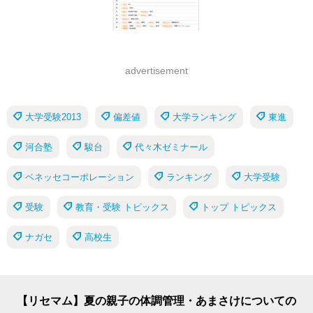
advertisement
大学受験2013
偏差値
大学ランキング
東進
河合塾
駿台
代々木ゼミナール
ベネッセコーポレーション
ランキング
大学受験
受験
教育・受験 トピックス
トップ トピックス
ナガセ
高校生
【リセマム】夏の親子の体調管理・あまさけについての