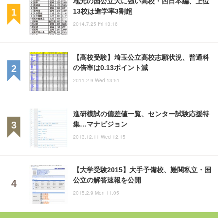
地元の国公立大に強い高校・西日本編、上位
13校は進学率3割超
2014.7.25 Fri 13:16
【高校受験】埼玉公立高校志願状況、普通科
の倍率は0.13ポイント減
2011.2.9 Wed 13:51
進研模試の偏差値一覧、センター試験応援特
集…マナビジョン
2013.12.11 Wed 12:15
【大学受験2015】大手予備校、難関私立・国
公立の解答速報を公開
2015.2.9 Mon 11:05