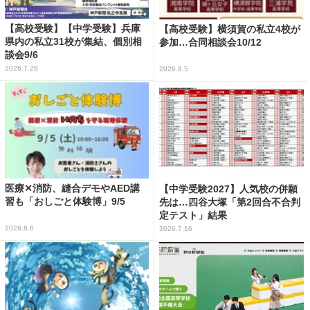
【高校受験】【中学受験】兵庫
【高校受験】横須賀の私立4校が
県内の私立31校が集結、個別相
参加…合同相談会10/12
談会9/6
2026.7.28
2026.8.5
医療✕消防、縫合デモやAED講
【中学受験2027】人気校の併願
習も「おしごと体験博」9/5
先は…四谷大塚「第2回合不合判
定テスト」結果
2026.8.6
2026.7.16