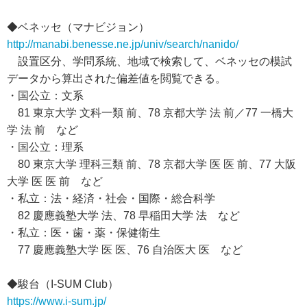
◆ベネッセ（マナビジョン）
http://manabi.benesse.ne.jp/univ/search/nanido/
設置区分、学問系統、地域で検索して、ベネッセの模試
データから算出された偏差値を閲覧できる。
・国公立：文系
81 東京大学 文科一類 前、78 京都大学 法 前／77 一橋大
学 法 前 など
・国公立：理系
80 東京大学 理科三類 前、78 京都大学 医 医 前、77 大阪
大学 医 医 前 など
・私立：法・経済・社会・国際・総合科学
82 慶應義塾大学 法、78 早稲田大学 法 など
・私立：医・歯・薬・保健衛生
77 慶應義塾大学 医 医、76 自治医大 医 など
◆駿台（I-SUM Club）
https://www.i-sum.jp/