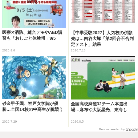
医療✕消防、縫合デモやAED講
【中学受験2027】人気校の併願
習も「おしごと体験博」9/5
先は…四谷大塚「第2回合不合判
定テスト」結果
2026.8.6
2026.7.16
砂金甲子園、神戸女学院が優
全国高校麻雀32チーム本選出
勝…全国14校の中高生が腕競う
場…麻布や大阪星光、東海も
2026.7.29
2026.8.5
Recommended by