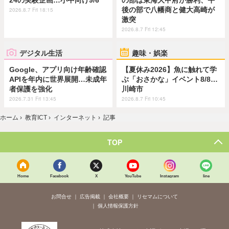
24の実験企画…小中向け9/6
の部は東海大甲府が勝利、午
後の部で八幡商と健大高崎が
2026.8.7 Fri 18:15
激突
2026.8.7 Fri 12:45
デジタル生活
趣味・娯楽
Google、アプリ向け年齢確認
【夏休み2026】魚に触れて学
APIを年内に世界展開…未成年
ぶ「おさかな」イベント8/8…
者保護を強化
川崎市
2026.7.31 Fri 13:45
2026.8.7 Fri 10:45
ホーム
›
教育ICT
›
インターネット
›
記事
TOP
Home
Facebook
X
YouTube
Instagram
line
お問合せ
広告掲載
会社概要
リセマムについて
個人情報保護方針