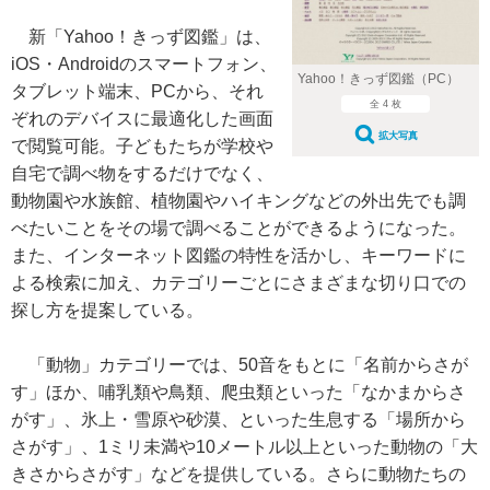
新「Yahoo！きっず図鑑」は、
iOS・Androidのスマートフォン、
Yahoo！きっず図鑑（PC）
タブレット端末、PCから、それ
全 4 枚
ぞれのデバイスに最適化した画面
拡大写真
で閲覧可能。子どもたちが学校や
自宅で調べ物をするだけでなく、
動物園や水族館、植物園やハイキングなどの外出先でも調
べたいことをその場で調べることができるようになった。
また、インターネット図鑑の特性を活かし、キーワードに
よる検索に加え、カテゴリーごとにさまざまな切り口での
探し方を提案している。
「動物」カテゴリーでは、50音をもとに「名前からさが
す」ほか、哺乳類や鳥類、爬虫類といった「なかまからさ
がす」、氷上・雪原や砂漠、といった生息する「場所から
さがす」、1ミリ未満や10メートル以上といった動物の「大
きさからさがす」などを提供している。さらに動物たちの