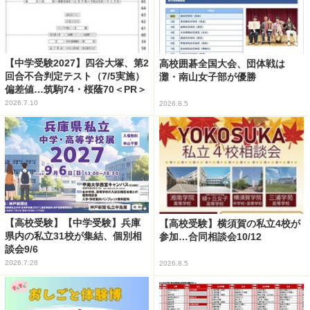
【中学受験2027】四谷大塚、第2
高校囲碁全国大会、団体戦は
回合不合判定テスト（7/5実施）
灘・南山女子部が優勝
偏差値…筑駒74・桜蔭70＜PR＞
2026.7.10
2026.8.5
【高校受験】【中学受験】兵庫
【高校受験】横須賀の私立4校が
県内の私立31校が集結、個別相
参加…合同相談会10/12
談会9/6
2026.7.28
2026.8.5