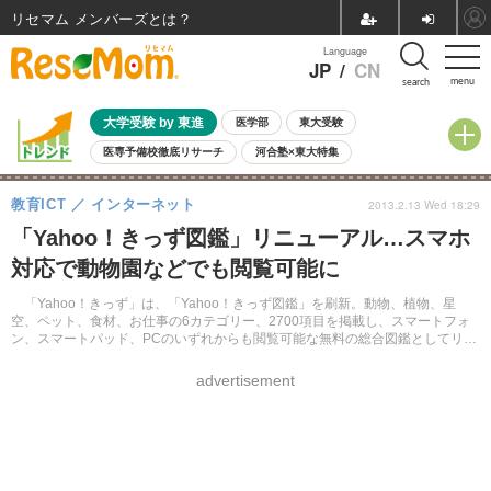
リセマム メンバーズ
Language
JP
/
CN
menu
search
大学受験 by 東進
医学部
東大受験
医専予備校徹底リサーチ
河合塾×東大特集
親子で考える大学選び
高校受験
中学受験
小学校受験
教育ICT
インターネット
2013.2.13 Wed 18:29
共通テスト
夏休み
8月開催学校説明会・相談会
「Yahoo！きっず図鑑」リニューアル…スマホ
8月開催イベント・WS
全国公立高校 過去問
人気記事
対応で動物園などでも閲覧可能に
自由研究教材（小学生向け）
自由研究教材（中学生向け）
ランキング
「Yahoo！きっず」は、「Yahoo！きっず図鑑」を刷新。動物、植物、星
空、ペット、食材、お仕事の6カテゴリー、2700項目を掲載し、スマートフォ
ン、スマートパッド、PCのいずれからも閲覧可能な無料の総合図鑑としてリニ
ューアルオープンした。
advertisement