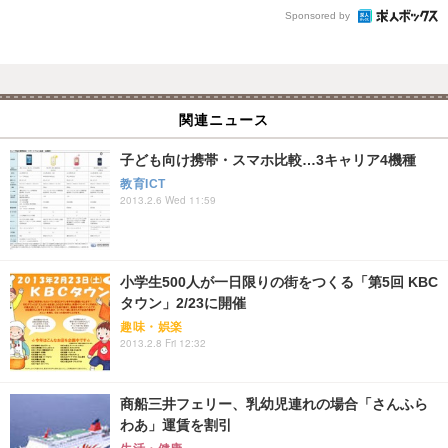
Sponsored by
関連ニュース
子ども向け携帯・スマホ比較…3キャリア4機種
教育ICT
2013.2.6 Wed 11:59
小学生500人が一日限りの街をつくる「第5回 KBC
タウン」2/23に開催
趣味・娯楽
2013.2.8 Fri 12:32
商船三井フェリー、乳幼児連れの場合「さんふら
わあ」運賃を割引