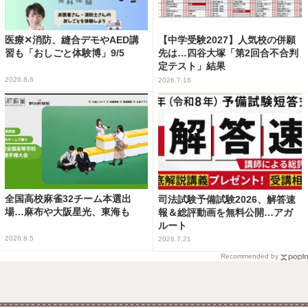
医療✕消防、縫合デモやAED講
【中学受験2027】人気校の併願
習も「おしごと体験博」9/5
先は…四谷大塚「第2回合不合判
定テスト」結果
2026.8.6
2026.7.16
全国高校麻雀32チーム本選出
司法試験予備試験2026、解答速
場…麻布や大阪星光、東海も
報＆総評動画を無料公開…アガ
ルート
2026.8.5
2026.7.21
Recommended by