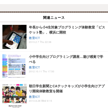
関連ニュース
年長から小4生対象プログラミング体験教室「ビス
ケット塾」、横浜に開校
教育ICT
2013.2.7 Thu 22:38
小中学生向けプログラミング講座…遊び感覚で学
べる
教育ICT
2012.10.11 Thu 17:50
朝日学生新聞とCAテックキッズが小学生向けアプ
リ開発体験教室を開催
教育ICT
2013.8.28 Wed 9:15