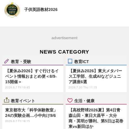
子供英語教材2026
advertisement
NEWS CATEGORY
教育・受験
教育ICT
【夏休み2026】すぐ行けるイ
【夏休み2026】東大メタバー
ベント情報おまとめ便＜8/9-
ス工学部、生成AIなどジュニ
15開催＞
ア講座6選
2026.8.7 Fri 19:45
2026.7.30 Thu 11:15
教育イベント
生活・健康
東京都市大「科学体験教室」
【高校野球2026夏】第4日青
24の実験企画…小中向け9/6
森山田・東日大昌平・大分
商・英明が勝利、第5日は花巻
2026.8.7 Fri 18:15
東vs新田ほか