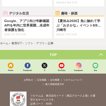
2026.8.9 Sun 9:15
デジタル生活
趣味・娯楽
Google、アプリ向け年齢確認
【夏休み2026】魚に触れて学
APIを年内に世界展開…未成年
ぶ「おさかな」イベント8/8…
者保護を強化
川崎市
2026.7.31 Fri 13:45
2026.8.7 Fri 10:45
ホーム
›
教育ICT
›
ソフト・アプリ
›
記事
TOP
Home
Facebook
X
YouTube
Instagram
line
お問合せ
広告掲載
会社概要
リセマムについて
個人情報保護方針
リセマムは、株式会社イード（東証グロース上場）の運
営するサービスです。
証券コード：6038