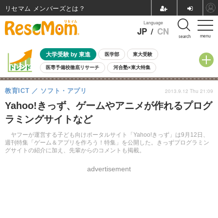
リセマム メンバーズ
Language
JP
/
CN
menu
search
大学受験 by 東進
医学部
東大受験
医専予備校徹底リサーチ
河合塾×東大特集
親子で考える大学選び
高校受験
中学受験
小学校受験
教育ICT
ソフト・アプリ
2013.9.12 Thu 21:09
共通テスト
夏休み
8月開催学校説明会・相談会
Yahoo!きっず、ゲームやアニメが作れるプログ
8月開催イベント・WS
全国公立高校 過去問
人気記事
ラミングサイトなど
自由研究教材（小学生向け）
自由研究教材（中学生向け）
ランキング
ヤフーが運営する子ども向けポータルサイト「Yahoo!きっず」は9月12日、
週刊特集「ゲーム＆アプリを作ろう！特集」を公開した。きっずプログラミン
グサイトの紹介に加え、先輩からのコメントも掲載。
advertisement