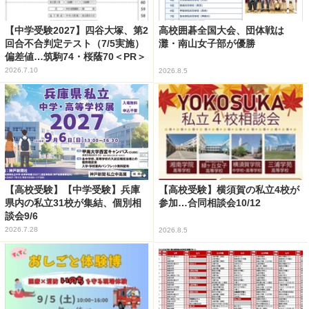
【中学受験2027】四谷大塚、第2
高校囲碁全国大会、団体戦は
回合不合判定テスト（7/5実施）
灘・南山女子部が優勝
偏差値…筑駒74・桜蔭70＜PR＞
2026.7.10
2026.8.5
【高校受験】【中学受験】兵庫
【高校受験】横須賀の私立4校が
県内の私立31校が集結、個別相
参加…合同相談会10/12
談会9/6
2026.7.28
2026.8.5