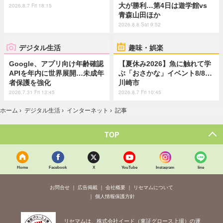
大が勝利…第4日は遊学館vs
2026.8.7 Fri 18:15
青森山田ほか
2026.8.8 Sat 9:52
デジタル生活
趣味・娯楽
Google、アプリ向け年齢確認
【夏休み2026】魚に触れて学
APIを年内に世界展開…未成年
ぶ「おさかな」イベント8/8…
者保護を強化
川崎市
2026.7.31 Fri 13:45
2026.8.7 Fri 10:45
ホーム
›
デジタル生活
›
インターネット
›
記事
TOP
Home
Facebook
X
YouTube
Instagram
line
お問合せ
広告掲載
会社概要
リセマムについて
個人情報保護方針
リセマムは、株式会社イード（東証グロース上場）の運