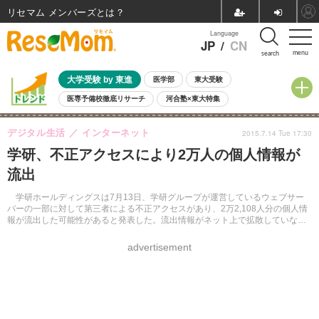
リセマム メンバーズ
Language
JP
/
CN
menu
search
大学受験 by 東進
医学部
東大受験
医専予備校徹底リサーチ
河合塾×東大特集
親子で考える大学選び
高校受験
中学受験
小学校受験
デジタル生活
インターネット
2015.7.14 Tue 17:30
共通テスト
夏休み
8月開催学校説明会・相談会
学研、不正アクセスにより2万人の個人情報が
8月開催イベント・WS
全国公立高校 過去問
人気記事
流出
自由研究教材（小学生向け）
自由研究教材（中学生向け）
ランキング
学研ホールディングスは7月13日、学研グループが運営しているウェブサー
バーの一部に対して第三者による不正アクセスがあり、2万2,108人分の個人情
報が流出した可能性があると発表した。流出情報がネット上で拡散していない
ことを確認しているという。
advertisement