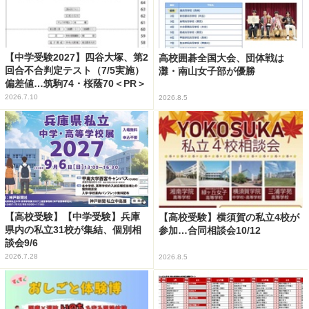
【中学受験2027】四谷大塚、第2
高校囲碁全国大会、団体戦は
回合不合判定テスト（7/5実施）
灘・南山女子部が優勝
偏差値…筑駒74・桜蔭70＜PR＞
2026.7.10
2026.8.5
【高校受験】【中学受験】兵庫
【高校受験】横須賀の私立4校が
県内の私立31校が集結、個別相
参加…合同相談会10/12
談会9/6
2026.7.28
2026.8.5