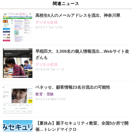
関連ニュース
高校生6人のメールアドレスを流出、神奈川県
デジタル生活
2015.7.7 Tue 13:00
早稲田大、3,308名の個人情報流出…Webサイト改
ざんも
デジタル生活
2015.6.23 Tue 11:12
ベネッセ、顧客情報23名分流出の可能性
教育・受験
2015.3.18 Wed 10:53
【夏休み】親子セキュリティ教室、全国5か所で開
催…トレンドマイクロ