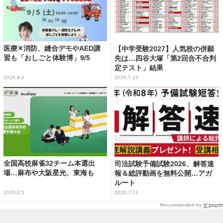
医療✕消防、縫合デモやAED講
【中学受験2027】人気校の併願
習も「おしごと体験博」9/5
先は…四谷大塚「第2回合不合判
定テスト」結果
2026.8.6
2026.7.16
全国高校麻雀32チーム本選出
司法試験予備試験2026、解答速
場…麻布や大阪星光、東海も
報＆総評動画を無料公開…アガ
ルート
2026.8.5
2026.7.21
Recommended by