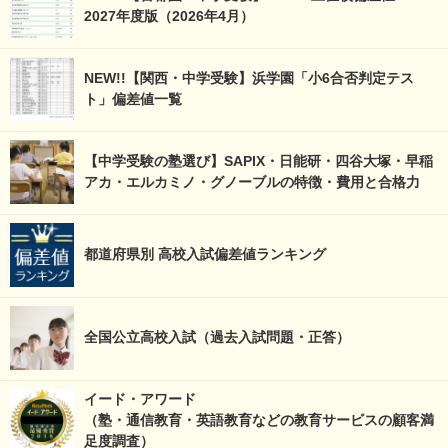
2027年度版（2026年4月）
NEW!!【関西・中学受験】浜学園「小6合否判定テス
ト」偏差値一覧
【中学受験の塾選び】SAPIX・日能研・四谷大塚・早稲
アカ・エルカミノ・グノーブルの特徴・費用と合格力
都道府県別 高校入試偏差値ランキング
全国公立高校入試（過去入試問題・正答）
イード・アワード
（塾・通信教育・英語教育などの教育サービスの顧客満
足度調査）