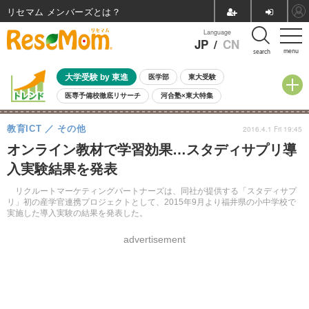
リセマム メンバーズ
Language
JP
/
CN
menu
search
大学受験 by 東進
医学部
東大受験
医専予備校徹底リサーチ
河合塾×東大特集
親子で考える大学選び
高校受験
中学受験
小学校受験
教育ICT
その他
2016.4.1 Fri 19:45
共通テスト
夏休み
8月開催学校説明会・相談会
オンライン教材で学習効果…スタディサプリ導
8月開催イベント・WS
全国公立高校 過去問
人気記事
入実験結果を発表
自由研究教材（小学生向け）
自由研究教材（中学生向け）
ランキング
リクルートマーケティングパートナーズは、同社が提供する「スタディサプ
リ」初の産学官連携プロジェクトとして、2015年9月より福井県の小中学校で
実施した導入実験の結果を発表した。
advertisement