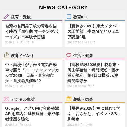
NEWS CATEGORY
教育・受験
教育ICT
台湾の名門男子校の青春を描
【夏休み2026】東大メタバー
く映画『進行曲 マーチングボ
ス工学部、生成AIなどジュニ
ーイズ』日本版予告編
ア講座6選
2026.8.10 Mon 15:15
2026.7.30 Thu 11:15
教育イベント
生活・健康
中・高校生が手作り電気自動
【高校野球2026夏】花巻東・
車で競う「エコ1チャレンジカ
岡山学芸館・鳴門渦潮・霞ケ
ップ2026」日産・東京都市
浦が勝利、第6日は横浜vs沖
大・自技会共催8/22
縄尚学ほか
2026.8.10 Mon 16:15
2026.8.10 Mon 7:15
デジタル生活
趣味・娯楽
Google、アプリ向け年齢確認
【夏休み2026】魚に触れて学
APIを年内に世界展開…未成年
ぶ「おさかな」イベント8/8…
者保護を強化
川崎市
2026.7.31 Fri 13:45
2026.8.7 Fri 10:45