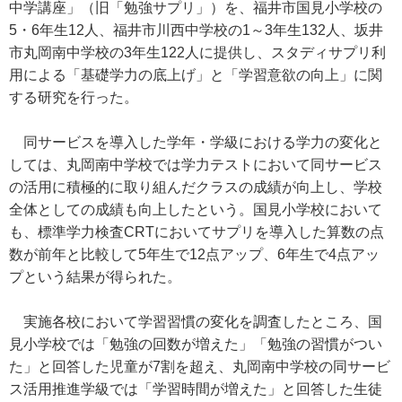
中学講座」（旧「勉強サプリ」）を、福井市国見小学校の
5・6年生12人、福井市川西中学校の1～3年生132人、坂井
市丸岡南中学校の3年生122人に提供し、スタディサプリ利
用による「基礎学力の底上げ」と「学習意欲の向上」に関
する研究を行った。
同サービスを導入した学年・学級における学力の変化と
しては、丸岡南中学校では学力テストにおいて同サービス
の活用に積極的に取り組んだクラスの成績が向上し、学校
全体としての成績も向上したという。国見小学校において
も、標準学力検査CRTにおいてサプリを導入した算数の点
数が前年と比較して5年生で12点アップ、6年生で4点アッ
プという結果が得られた。
実施各校において学習習慣の変化を調査したところ、国
見小学校では「勉強の回数が増えた」「勉強の習慣がつい
た」と回答した児童が7割を超え、丸岡南中学校の同サービ
ス活用推進学級では「学習時間が増えた」と回答した生徒