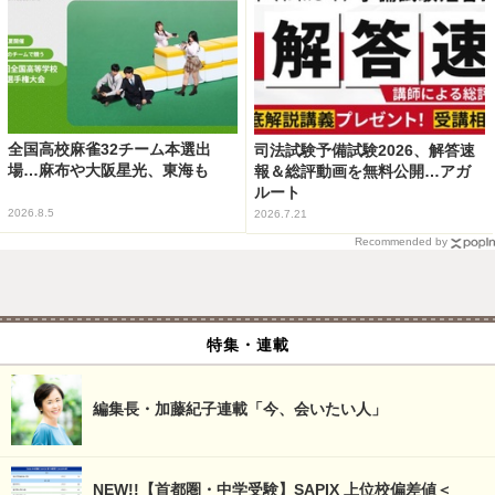
全国高校麻雀32チーム本選出
司法試験予備試験2026、解答速
場…麻布や大阪星光、東海も
報＆総評動画を無料公開…アガ
ルート
2026.8.5
2026.7.21
Recommended by
特集・連載
編集長・加藤紀子連載「今、会いたい人」
NEW!!【首都圏・中学受験】SAPIX 上位校偏差値＜