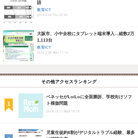
語
教育ICT
2016.3.24 Thu 20:45
大阪市、小中全校にタブレット端末導入…総数2万
1,113台
教育ICT
2016.3.28 Mon 11:15
その他アクセスランキング
ベネッセがLoiLoに全面勝訴、学校向けソフ
ト模倣問題
2018.10.17 Wed 18:15
児童生徒約6割がデジタルトラブル経験、最多