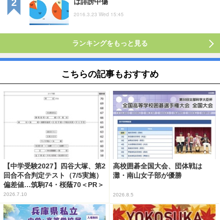
は誹謗中傷
2016.3.23 Wed 15:45
ランキングをもっと見る
こちらの記事もおすすめ
【中学受験2027】四谷大塚、第2
高校囲碁全国大会、団体戦は
回合不合判定テスト（7/5実施）
灘・南山女子部が優勝
偏差値…筑駒74・桜蔭70＜PR＞
2026.7.10
2026.8.5