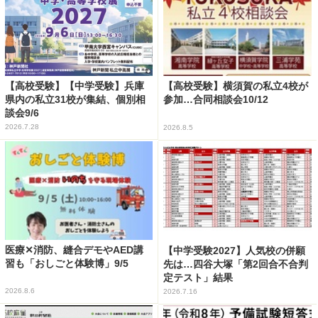
【高校受験】【中学受験】兵庫
【高校受験】横須賀の私立4校が
県内の私立31校が集結、個別相
参加…合同相談会10/12
談会9/6
2026.7.28
2026.8.5
医療✕消防、縫合デモやAED講
【中学受験2027】人気校の併願
習も「おしごと体験博」9/5
先は…四谷大塚「第2回合不合判
定テスト」結果
2026.8.6
2026.7.16