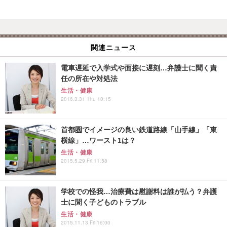
関連ニュース
電車遅延で入学式や面接に遅刻…弁護士に聞く責
任の所在や対処法
生活・健康
2016.3.31 Thu 10:15
首都圏でイメージの良い鉄道路線「山手線」「東
横線」…ワースト1は？
生活・健康
2015.5.29 Fri 11:58
学校での怪我…治療費は慰謝料は誰が払う？弁護
士に聞く子どものトラブル
生活・健康
2015.11.13 Fri 16:00