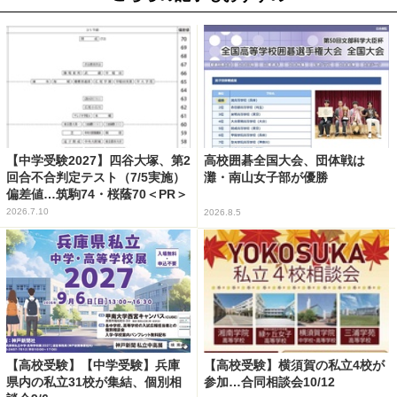
【中学受験2027】四谷大塚、第2
高校囲碁全国大会、団体戦は
回合不合判定テスト（7/5実施）
灘・南山女子部が優勝
偏差値…筑駒74・桜蔭70＜PR＞
2026.7.10
2026.8.5
【高校受験】【中学受験】兵庫
【高校受験】横須賀の私立4校が
県内の私立31校が集結、個別相
参加…合同相談会10/12