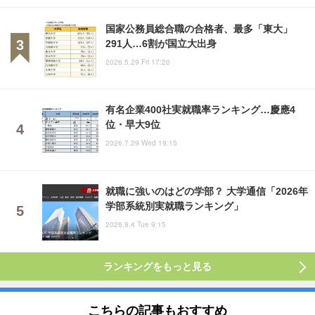
国家公務員総合職の合格者、最多「東大」
291人…6割が国立大出身
2026.5.29 Fri 17:20
有名企業400社実就職率ランキング…慶應4
位・早大9位
2026.7.29 Wed 19:15
就職に強いのはどの学部？ 大学通信「2026年
学部系統別実就職ランキング」
2026.8.4 Tue 9:15
ランキングをもっと見る
こちらの記事もおすすめ