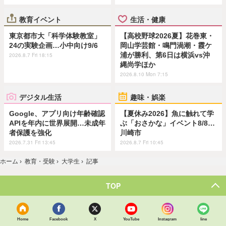
教育イベント
生活・健康
東京都市大「科学体験教室」
【高校野球2026夏】花巻東・
24の実験企画…小中向け9/6
岡山学芸館・鳴門渦潮・霞ケ
浦が勝利、第6日は横浜vs沖
2026.8.7 Fri 18:15
縄尚学ほか
2026.8.10 Mon 7:15
デジタル生活
趣味・娯楽
Google、アプリ向け年齢確認
【夏休み2026】魚に触れて学
APIを年内に世界展開…未成年
ぶ「おさかな」イベント8/8…
者保護を強化
川崎市
2026.7.31 Fri 13:45
2026.8.7 Fri 10:45
ホーム
›
教育・受験
›
大学生
›
記事
TOP
Home
Facebook
X
YouTube
Instagram
line