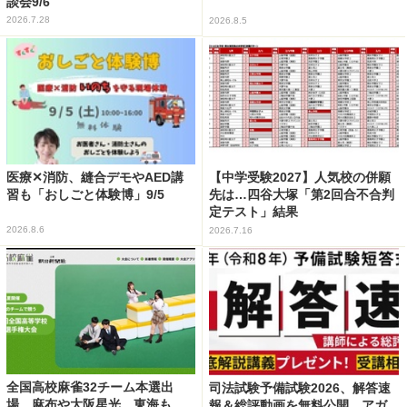
談会9/6
2026.7.28
2026.8.5
医療✕消防、縫合デモやAED講
【中学受験2027】人気校の併願
習も「おしごと体験博」9/5
先は…四谷大塚「第2回合不合判
定テスト」結果
2026.8.6
2026.7.16
全国高校麻雀32チーム本選出
司法試験予備試験2026、解答速
場…麻布や大阪星光、東海も
報＆総評動画を無料公開…アガ