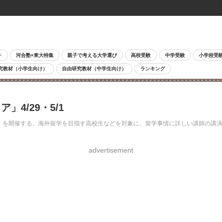
チ
河合塾×東大特集
親子で考える大学選び
高校受験
中学受験
小学校受
究教材（小学生向け）
自由研究教材（中学生向け）
ランキング
4/29・5/1
ア」を開催する。海外留学を目指す高校生などを対象に、留学事情に詳しい講師の講
advertisement