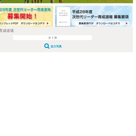
育成道場
全 1 枚
拡大写真