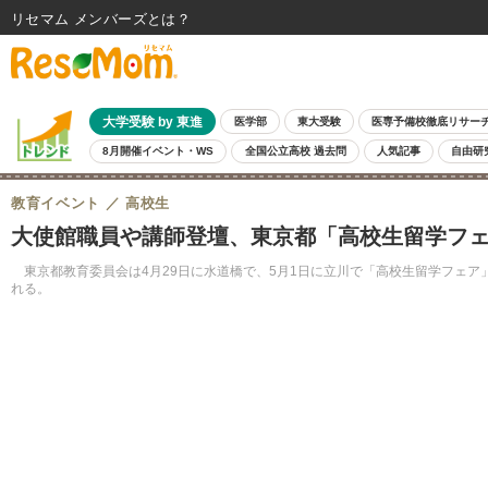
リセマム メンバーズ
大学受験 by 東進
医学部
東大受験
医専予備校徹底リサー
8月開催イベント・WS
全国公立高校 過去問
人気記事
自由研
教育イベント
高校生
大使館職員や講師登壇、東京都「高校生留学フェア」
東京都教育委員会は4月29日に水道橋で、5月1日に立川で「高校生留学フェ
れる。