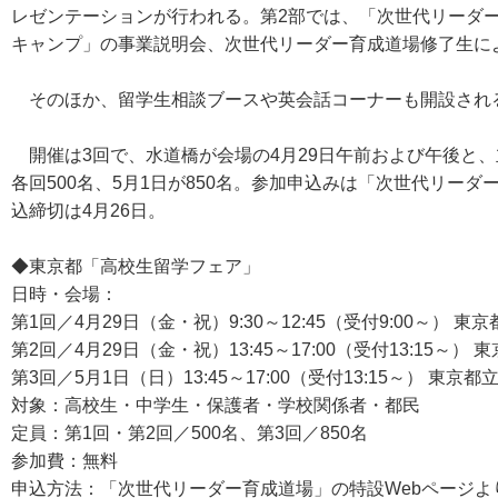
レゼンテーションが行われる。第2部では、「次世代リーダ
キャンプ」の事業説明会、次世代リーダー育成道場修了生に
そのほか、留学生相談ブースや英会話コーナーも開設され
開催は3回で、水道橋が会場の4月29日午前および午後と、立
各回500名、5月1日が850名。参加申込みは「次世代リー
込締切は4月26日。
◆東京都「高校生留学フェア」
日時・会場：
第1回／4月29日（金・祝）9:30～12:45（受付9:00～）
第2回／4月29日（金・祝）13:45～17:00（受付13:15
第3回／5月1日（日）13:45～17:00（受付13:15～） 東
対象：高校生・中学生・保護者・学校関係者・都民
定員：第1回・第2回／500名、第3回／850名
参加費：無料
申込方法：「次世代リーダー育成道場」の特設Webページよ