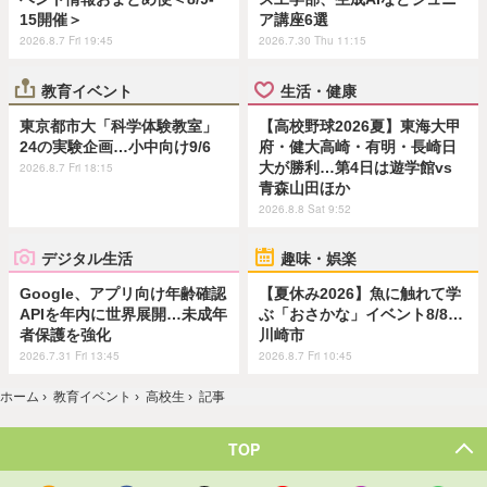
15開催＞
ア講座6選
2026.8.7 Fri 19:45
2026.7.30 Thu 11:15
教育イベント
生活・健康
東京都市大「科学体験教室」
【高校野球2026夏】東海大甲
24の実験企画…小中向け9/6
府・健大高崎・有明・長崎日
大が勝利…第4日は遊学館vs
2026.8.7 Fri 18:15
青森山田ほか
2026.8.8 Sat 9:52
デジタル生活
趣味・娯楽
Google、アプリ向け年齢確認
【夏休み2026】魚に触れて学
APIを年内に世界展開…未成年
ぶ「おさかな」イベント8/8…
者保護を強化
川崎市
2026.7.31 Fri 13:45
2026.8.7 Fri 10:45
ホーム
›
教育イベント
›
高校生
›
記事
TOP