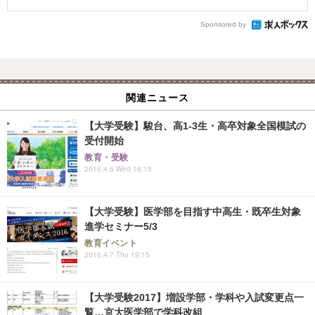
Sponsored by
関連ニュース
【大学受験】駿台、高1-3生・高卒対象全国模試の
受付開始
教育・受験
2016.4.6 Wed 16:15
【大学受験】医学部を目指す中高生・既卒生対象
進学セミナー5/3
教育イベント
2016.4.7 Thu 19:15
【大学受験2017】増設学部・学科や入試変更点一
覧…京大医学部で学科改組