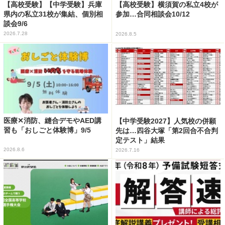
【高校受験】【中学受験】兵庫
【高校受験】横須賀の私立4校が
県内の私立31校が集結、個別相
参加…合同相談会10/12
談会9/6
2026.7.28
2026.8.5
医療✕消防、縫合デモやAED講
【中学受験2027】人気校の併願
習も「おしごと体験博」9/5
先は…四谷大塚「第2回合不合判
定テスト」結果
2026.8.6
2026.7.16