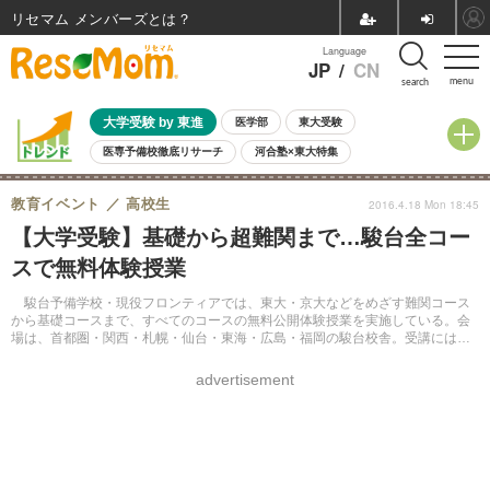
リセマム メンバーズ
Language
JP
/
CN
menu
search
大学受験 by 東進
医学部
東大受験
医専予備校徹底リサーチ
河合塾×東大特集
親子で考える大学選び
高校受験
中学受験
小学校受験
教育イベント
高校生
2016.4.18 Mon 18:45
共通テスト
夏休み
8月開催学校説明会・相談会
【大学受験】基礎から超難関まで…駿台全コー
8月開催イベント・WS
全国公立高校 過去問
人気記事
スで無料体験授業
自由研究教材（小学生向け）
自由研究教材（中学生向け）
ランキング
駿台予備学校・現役フロンティアでは、東大・京大などをめざす難関コース
から基礎コースまで、すべてのコースの無料公開体験授業を実施している。会
場は、首都圏・関西・札幌・仙台・東海・広島・福岡の駿台校舎。受講には事
前に申込みが必要。
advertisement