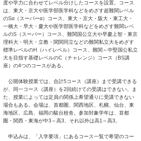
度や学力に合わせてレベル分けしたコースを設置。コース
は、東大・京大や医学部医学科などをめざす超難関レベル
のSα（スーパーα）コース、東大・京大・阪大・東工大・
一橋大・早大・慶大や医学部医学科などをめざす難関レベ
ルのS（スーパー）コース、難関国公立大や早慶上智・東京
理科大・明大・立教・関関同立などの難関私立大をめざす
標準レベルのH（ハイレベル）コース、難関～中堅国公私立
大を目指す基礎レベルのC（チャレンジ）コース（BS講
座）の4つのコースがある。
公開体験授業では、合計5コース（講座）まで受講できる
が、同一コース（講座）を2回続けての受講はできない。ま
た、授業によっては定員の関係上希望通りに受講できない
場合もある。会場は、首都圏、関西地区、札幌、仙台、東
海地区、広島、福岡の駿台校舎。参加対象学年は、首都
圏・関西・東海が中3～高3、それ以外は高1～高3。
申込みは、「入学要項」にあるコース一覧で希望のコー