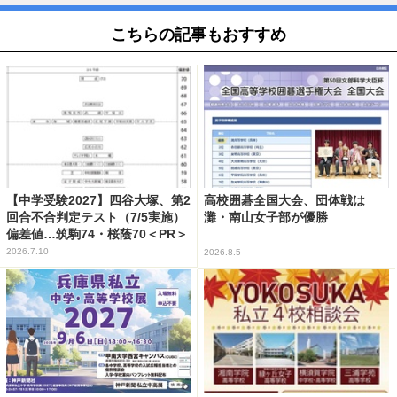
こちらの記事もおすすめ
【中学受験2027】四谷大塚、第2
高校囲碁全国大会、団体戦は
回合不合判定テスト（7/5実施）
灘・南山女子部が優勝
偏差値…筑駒74・桜蔭70＜PR＞
2026.7.10
2026.8.5