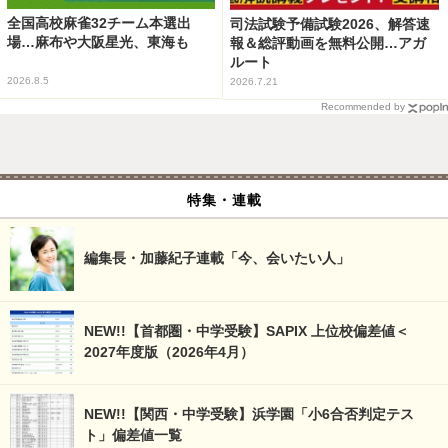
全国高校麻雀32チーム本選出
司法試験予備試験2026、解答速
場…麻布や大阪星光、東海も
報＆総評動画を無料公開…アガ
ルート
2026.8.5
2026.7.21
Recommended by
特集・連載
編集長・加藤紀子連載「今、会いたい人」
NEW!!【首都圏・中学受験】SAPIX 上位校偏差値＜
2027年度版（2026年4月）
NEW!!【関西・中学受験】浜学園「小6合否判定テス
ト」偏差値一覧