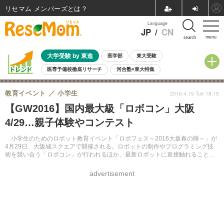
リセマム メンバーズ
Language
JP
/
CN
menu
search
大学受験 by 東進
医学部
東大受験
医専予備校徹底リサーチ
河合塾×東大特集
親子で考える大学選び
高校受験
中学受験
小学校受験
教育イベント
小学生
2016.4.19 Tue 18:15
共通テスト
夏休み
8月開催学校説明会・相談会
【GW2016】国内最大級「ロボコン」大阪
8月開催イベント・WS
全国公立高校 過去問
人気記事
4/29…親子体験やコンテスト
自由研究教材（小学生向け）
自由研究教材（中学生向け）
ランキング
小学生のためのロボット教育イベント「ロボフェス～2016大坂春の陣～」が
4月29日、大阪城スクエアで開催される。ロボットの制作やプログラミング技
術を競い合う「ロボコン」が行われるほか、最新ロボットに直接触れることが
できる。入場料500円。事前申込制。
advertisement