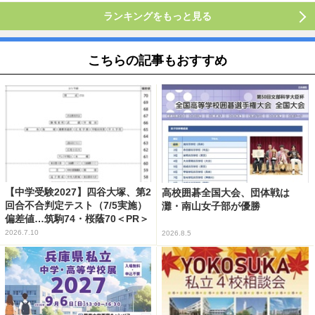
ランキングをもっと見る
こちらの記事もおすすめ
【中学受験2027】四谷大塚、第2
高校囲碁全国大会、団体戦は
回合不合判定テスト（7/5実施）
灘・南山女子部が優勝
偏差値…筑駒74・桜蔭70＜PR＞
2026.7.10
2026.8.5