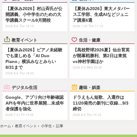
【夏休み2026】村山斉氏が公
【夏休み2026】東大メタバー
開講義、小中学生のための大
ス工学部、生成AIなどジュニ
学講義スクール9月開校
ア講座6選
2026.8.6 Thu 19:15
2026.7.30 Thu 11:15
教育イベント
生活・健康
【夏休み2026】ピアノ未経験
【高校野球2026夏】仙台育英
でも楽しめる「AI Duo
が開幕戦勝利、第2日は東筑
Piano」横浜みなとみらい
vs神村学園ほか
8/31まで
2026.8.5 Wed 20:32
2026.8.6 Thu 19:45
デジタル生活
趣味・娯楽
Google、アプリ向け年齢確認
ドラえもん短歌、入選作は
APIを年内に世界展開…未成年
11/20発売の新刊に収録…9/3
者保護を強化
締切
2026.7.31 Fri 13:45
2026.8.6 Thu 15:15
ホーム
›
教育イベント
›
小学生
›
記事