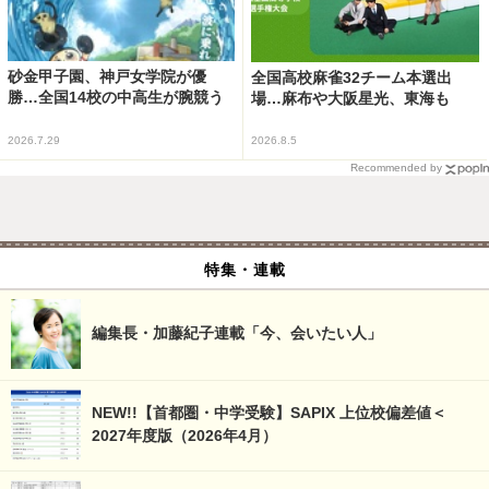
砂金甲子園、神戸女学院が優
全国高校麻雀32チーム本選出
勝…全国14校の中高生が腕競う
場…麻布や大阪星光、東海も
2026.7.29
2026.8.5
Recommended by
特集・連載
編集長・加藤紀子連載「今、会いたい人」
NEW!!【首都圏・中学受験】SAPIX 上位校偏差値＜
2027年度版（2026年4月）