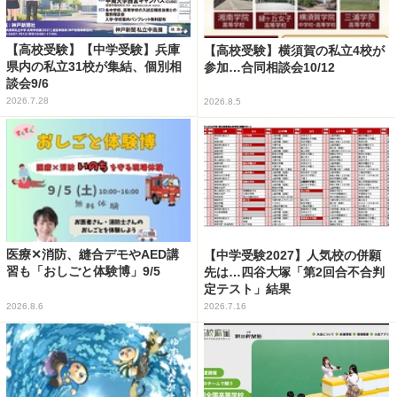
【高校受験】【中学受験】兵庫
【高校受験】横須賀の私立4校が
県内の私立31校が集結、個別相
参加…合同相談会10/12
談会9/6
2026.7.28
2026.8.5
医療✕消防、縫合デモやAED講
【中学受験2027】人気校の併願
習も「おしごと体験博」9/5
先は…四谷大塚「第2回合不合判
定テスト」結果
2026.8.6
2026.7.16