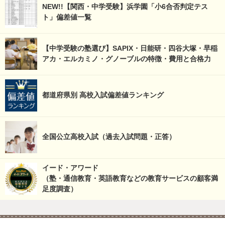
NEW!!【関西・中学受験】浜学園「小6合否判定テス
ト」偏差値一覧
【中学受験の塾選び】SAPIX・日能研・四谷大塚・早稲
アカ・エルカミノ・グノーブルの特徴・費用と合格力
都道府県別 高校入試偏差値ランキング
全国公立高校入試（過去入試問題・正答）
イード・アワード
（塾・通信教育・英語教育などの教育サービスの顧客満
足度調査）