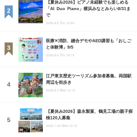
【夏休み2026】ピアノ未経験でも楽しめる
「AI Duo Piano」横浜みなとみらい8/31ま
で
2026.8.6 Thu 19:45
医療✕消防、縫合デモやAED講習も「おしご
と体験博」9/5
2026.8.6 Thu 18:15
江戸東京歴史ツーリズム参加者募集、両国駅
周辺を街歩き
2026.8.5 Wed 13:15
【夏休み2026】森永製菓、鶴見工場の親子探
検120人募集
2026.7.29 Wed 13:15