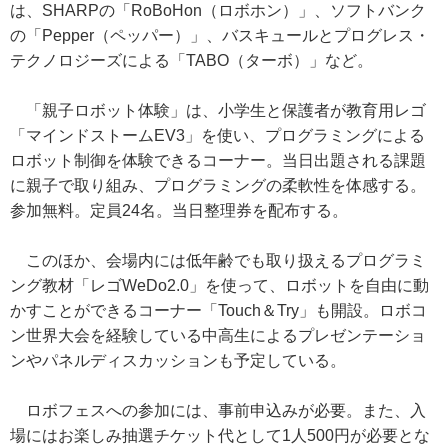
は、SHARPの「RoBoHon（ロボホン）」、ソフトバンク
の「Pepper（ペッパー）」、バスキュールとプログレス・
テクノロジーズによる「TABO（ターボ）」など。
「親子ロボット体験」は、小学生と保護者が教育用レゴ
「マインドストームEV3」を使い、プログラミングによる
ロボット制御を体験できるコーナー。当日出題される課題
に親子で取り組み、プログラミングの柔軟性を体感する。
参加無料。定員24名。当日整理券を配布する。
このほか、会場内には低年齢でも取り扱えるプログラミ
ング教材「レゴWeDo2.0」を使って、ロボットを自由に動
かすことができるコーナー「Touch＆Try」も開設。ロボコ
ン世界大会を経験している中高生によるプレゼンテーショ
ンやパネルディスカッションも予定している。
ロボフェスへの参加には、事前申込みが必要。また、入
場にはお楽しみ抽選チケット代として1人500円が必要とな