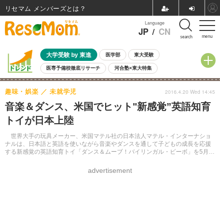
リセマム メンバーズ
Language
JP
/
CN
menu
search
大学受験 by 東進
医学部
東大受験
医専予備校徹底リサーチ
河合塾×東大特集
親子で考える大学選び
高校受験
中学受験
小学校受験
趣味・娯楽
未就学児
2016.4.20 Wed 14:45
共通テスト
夏休み
8月開催学校説明会・相談会
音楽＆ダンス、米国でヒット"新感覚”英語知育
8月開催イベント・WS
全国公立高校 過去問
人気記事
トイが日本上陸
自由研究教材（小学生向け）
自由研究教材（中学生向け）
ランキング
世界大手の玩具メーカー、米国マテル社の日本法人マテル・インターナショ
ナルは、日本語と英語を使いながら音楽やダンスを通して子どもの成長を応援
する新感覚の英語知育トイ「ダンス＆ムーブ！バイリンガル・ビーボ」を5月1
日より日本発売する。
advertisement