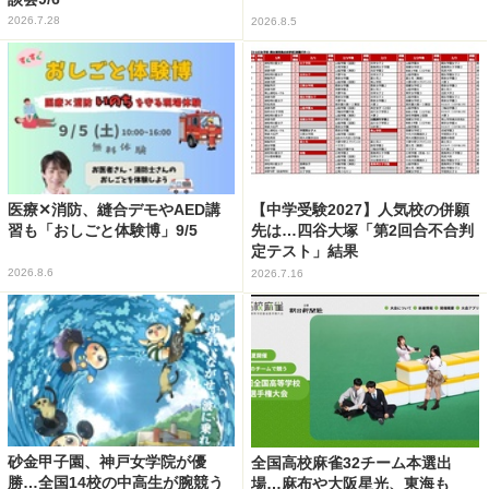
2026.7.28
2026.8.5
医療✕消防、縫合デモやAED講
【中学受験2027】人気校の併願
習も「おしごと体験博」9/5
先は…四谷大塚「第2回合不合判
定テスト」結果
2026.8.6
2026.7.16
砂金甲子園、神戸女学院が優
全国高校麻雀32チーム本選出
勝…全国14校の中高生が腕競う
場…麻布や大阪星光、東海も