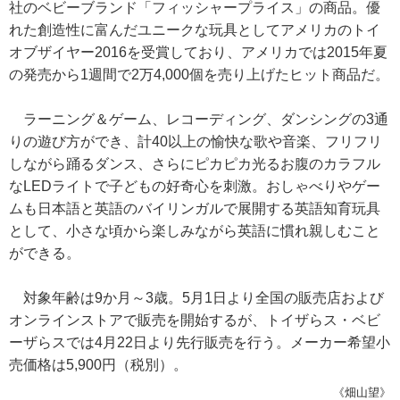
社のベビーブランド「フィッシャープライス」の商品。優
れた創造性に富んだユニークな玩具としてアメリカのトイ
オブザイヤー2016を受賞しており、アメリカでは2015年夏
の発売から1週間で2万4,000個を売り上げたヒット商品だ。
ラーニング＆ゲーム、レコーディング、ダンシングの3通
りの遊び方ができ、計40以上の愉快な歌や音楽、フリフリ
しながら踊るダンス、さらにピカピカ光るお腹のカラフル
なLEDライトで子どもの好奇心を刺激。おしゃべりやゲー
ムも日本語と英語のバイリンガルで展開する英語知育玩具
として、小さな頃から楽しみながら英語に慣れ親しむこと
ができる。
対象年齢は9か月～3歳。5月1日より全国の販売店および
オンラインストアで販売を開始するが、トイザらス・ベビ
ーザらスでは4月22日より先行販売を行う。メーカー希望小
売価格は5,900円（税別）。
《畑山望》