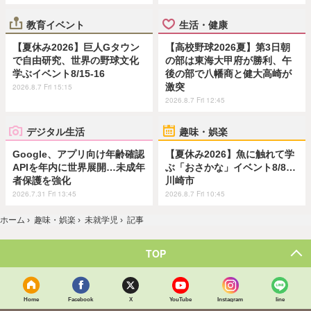
教育イベント
生活・健康
【夏休み2026】巨人Gタウン
【高校野球2026夏】第3日朝
で自由研究、世界の野球文化
の部は東海大甲府が勝利、午
学ぶイベント8/15-16
後の部で八幡商と健大高崎が
激突
2026.8.7 Fri 15:15
2026.8.7 Fri 12:45
デジタル生活
趣味・娯楽
Google、アプリ向け年齢確認
【夏休み2026】魚に触れて学
APIを年内に世界展開…未成年
ぶ「おさかな」イベント8/8…
者保護を強化
川崎市
2026.7.31 Fri 13:45
2026.8.7 Fri 10:45
ホーム
›
趣味・娯楽
›
未就学児
›
記事
TOP
Home
Facebook
X
YouTube
Instagram
line