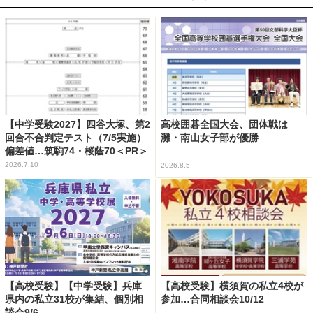
【中学受験2027】四谷大塚、第2
高校囲碁全国大会、団体戦は
回合不合判定テスト（7/5実施）
灘・南山女子部が優勝
偏差値…筑駒74・桜蔭70＜PR＞
2026.7.10
2026.8.5
【高校受験】【中学受験】兵庫
【高校受験】横須賀の私立4校が
県内の私立31校が集結、個別相
参加…合同相談会10/12
談会9/6