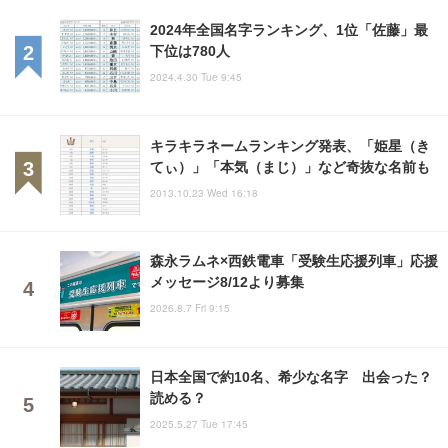
2024年全国名字ランキング、1位「佐藤」最
下位は780人
2024.4.30 Tue 9:45
キラキラネームランキング発表、「姫星（き
てぃ）」「本気（まじ）」など奇抜な名前も
2013.10.23 Wed 16:18
森永ラムネ×西鉄電車「受験生応援列車」応援
メッセージ8/12より募集
2026.8.7 Fri 9:15
日本全国で約10名、希少な名字 出会った？
読める？
2025.5.27 Tue 17:45