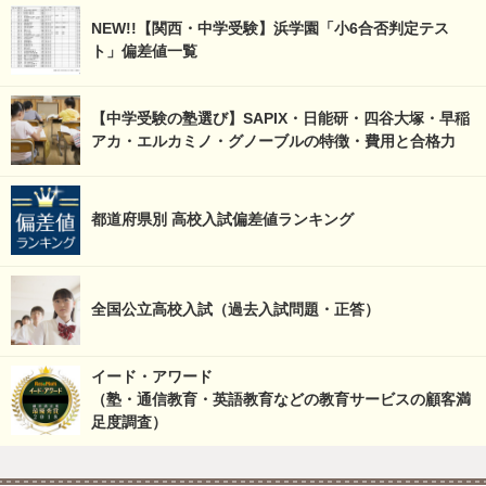
NEW!!【関西・中学受験】浜学園「小6合否判定テス
ト」偏差値一覧
【中学受験の塾選び】SAPIX・日能研・四谷大塚・早稲
アカ・エルカミノ・グノーブルの特徴・費用と合格力
都道府県別 高校入試偏差値ランキング
全国公立高校入試（過去入試問題・正答）
イード・アワード
（塾・通信教育・英語教育などの教育サービスの顧客満
足度調査）