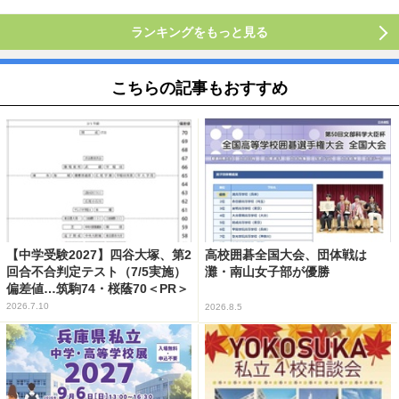
ランキングをもっと見る
こちらの記事もおすすめ
【中学受験2027】四谷大塚、第2
高校囲碁全国大会、団体戦は
回合不合判定テスト（7/5実施）
灘・南山女子部が優勝
偏差値…筑駒74・桜蔭70＜PR＞
2026.7.10
2026.8.5