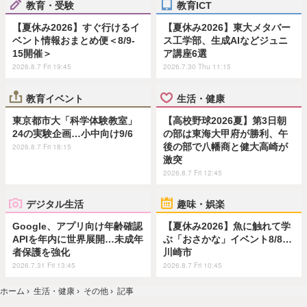
教育・受験
教育ICT
【夏休み2026】すぐ行けるイ
【夏休み2026】東大メタバー
ベント情報おまとめ便＜8/9-
ス工学部、生成AIなどジュニ
15開催＞
ア講座6選
2026.8.7 Fri 19:45
2026.7.30 Thu 11:15
教育イベント
生活・健康
東京都市大「科学体験教室」
【高校野球2026夏】第3日朝
24の実験企画…小中向け9/6
の部は東海大甲府が勝利、午
後の部で八幡商と健大高崎が
2026.8.7 Fri 18:15
激突
2026.8.7 Fri 12:45
デジタル生活
趣味・娯楽
Google、アプリ向け年齢確認
【夏休み2026】魚に触れて学
APIを年内に世界展開…未成年
ぶ「おさかな」イベント8/8…
者保護を強化
川崎市
2026.7.31 Fri 13:45
2026.8.7 Fri 10:45
ホーム
›
生活・健康
›
その他
›
記事