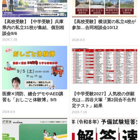
【高校受験】【中学受験】兵庫
【高校受験】横須賀の私立4校が
県内の私立31校が集結、個別相
参加…合同相談会10/12
談会9/6
2026.7.28
2026.8.5
医療✕消防、縫合デモやAED講
【中学受験2027】人気校の併願
習も「おしごと体験博」9/5
先は…四谷大塚「第2回合不合判
定テスト」結果
2026.8.6
2026.7.16