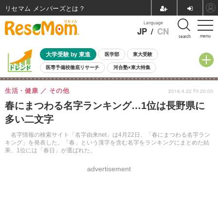
リセマム メンバーズ
Language
JP
/
CN
menu
search
大学受験 by 東進
医学部
東大受験
医専予備校徹底リサーチ
河合塾×東大特集
親子で考える大学選び
高校受験
中学受験
小学校受験
生活・健康
その他
2016.4.22 Fri 20:00
共通テスト
夏休み
8月開催学校説明会・相談会
春にまつわる名字ランキング…1位は長野県に
8月開催イベント・WS
全国公立高校 過去問
人気記事
多い二文字
自由研究教材（小学生向け）
自由研究教材（中学生向け）
ランキング
名字情報の検索サイト「名字由来net」は4月22日、「春にまつわる名字ラン
キング」を発表した。「春」という漢字を含む名字をランキングにまとめた結
果、1位には「春日」が選ばれた。
advertisement