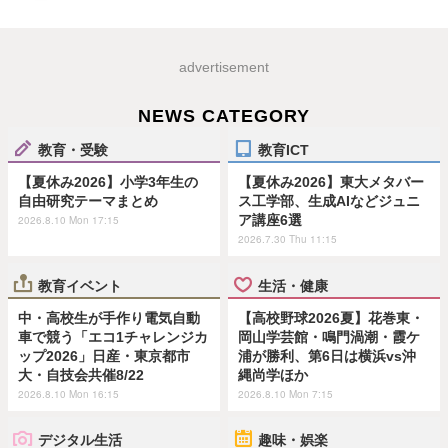
advertisement
NEWS CATEGORY
教育・受験
教育ICT
【夏休み2026】小学3年生の
【夏休み2026】東大メタバー
自由研究テーマまとめ
ス工学部、生成AIなどジュニ
ア講座6選
2026.8.10 Mon 17:15
2026.7.30 Thu 11:15
教育イベント
生活・健康
中・高校生が手作り電気自動
【高校野球2026夏】花巻東・
車で競う「エコ1チャレンジカ
岡山学芸館・鳴門渦潮・霞ケ
ップ2026」日産・東京都市
浦が勝利、第6日は横浜vs沖
大・自技会共催8/22
縄尚学ほか
2026.8.10 Mon 16:15
2026.8.10 Mon 7:15
デジタル生活
趣味・娯楽