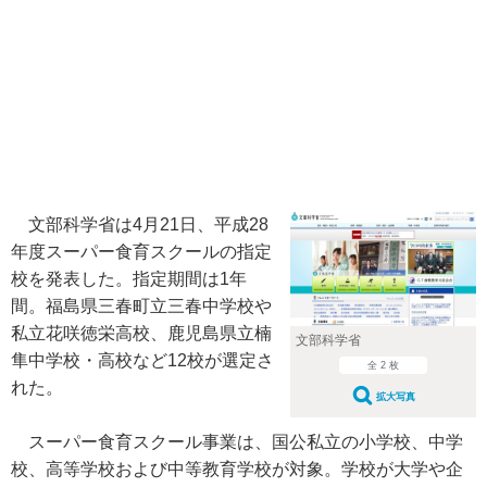
文部科学省は4月21日、平成28
年度スーパー食育スクールの指定
校を発表した。指定期間は1年
間。福島県三春町立三春中学校や
私立花咲徳栄高校、鹿児島県立楠
文部科学省
隼中学校・高校など12校が選定さ
全 2 枚
れた。
拡大写真
スーパー食育スクール事業は、国公私立の小学校、中学
校、高等学校および中等教育学校が対象。学校が大学や企