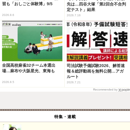
習も「おしごと体験博」9/5
先は…四谷大塚「第2回合不合判
定テスト」結果
2026.8.6
2026.7.16
全国高校麻雀32チーム本選出
司法試験予備試験2026、解答速
場…麻布や大阪星光、東海も
報＆総評動画を無料公開…アガ
ルート
2026.8.5
2026.7.21
Recommended by
特集・連載