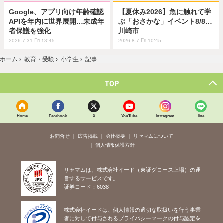
Google、アプリ向け年齢確認
【夏休み2026】魚に触れて学
APIを年内に世界展開…未成年
ぶ「おさかな」イベント8/8…
者保護を強化
川崎市
2026.7.31 Fri 13:45
2026.8.7 Fri 10:45
ホーム
›
教育・受験
›
小学生
›
記事
TOP
Home
Facebook
X
YouTube
Instagram
line
お問合せ
広告掲載
会社概要
リセマムについて
個人情報保護方針
リセマムは、株式会社イード（東証グロース上場）の運
営するサービスです。
証券コード：6038
株式会社イードは、個人情報の適切な取扱いを行う事業
者に対して付与されるプライバシーマークの付与認定を