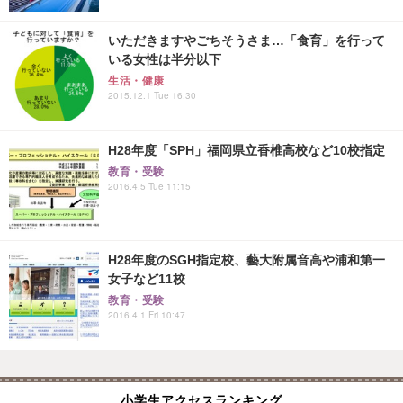
いただきますやごちそうさま…「食育」を行って
いる女性は半分以下
生活・健康
2015.12.1 Tue 16:30
H28年度「SPH」福岡県立香椎高校など10校指定
教育・受験
2016.4.5 Tue 11:15
H28年度のSGH指定校、藝大附属音高や浦和第一
女子など11校
教育・受験
2016.4.1 Fri 10:47
小学生アクセスランキング