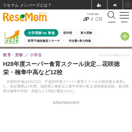
リセマム メンバーズ
Language
JP
/
CN
menu
search
大学受験 by 東進
医学部
東大受験
医専予備校徹底リサーチ
河合塾×東大特集
親子で考える大学選び
高校受験
中学受験
小学校受験
教育・受験
小学生
2016.4.25 Mon 13:15
共通テスト
夏休み
8月開催学校説明会・相談会
H28年度スーパー食育スクール決定…花咲徳
8月開催イベント・WS
全国公立高校 過去問
人気記事
栄・楠隼中高など12校
自由研究教材（小学生向け）
自由研究教材（中学生向け）
ランキング
文部科学省は4月21日、平成28年度スーパー食育スクールの指定校を発表し
た。指定期間は1年間。福島県三春町立三春中学校や私立花咲徳栄高校、鹿児島
県立楠隼中学校・高校など12校が選定された。
advertisement