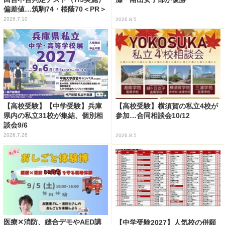
偏差値…筑駒74・桜蔭70＜PR＞
2026.7.10
2026.8.5
【高校受験】【中学受験】兵庫
【高校受験】横須賀の私立4校が
県内の私立31校が集結、個別相
参加…合同相談会10/12
談会9/6
2026.7.28
2026.8.5
医療✕消防、縫合デモやAED講
【中学受験2027】人気校の併願