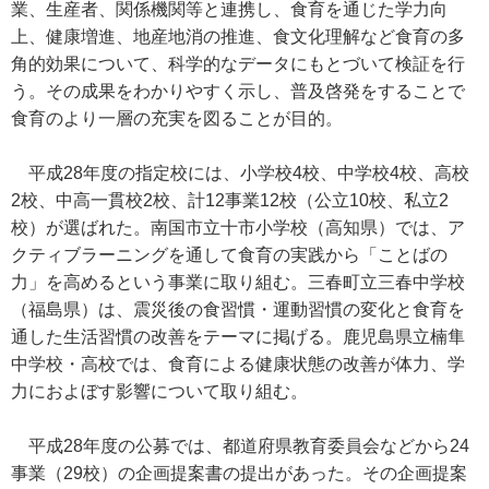
業、生産者、関係機関等と連携し、食育を通じた学力向
上、健康増進、地産地消の推進、食文化理解など食育の多
角的効果について、科学的なデータにもとづいて検証を行
う。その成果をわかりやすく示し、普及啓発をすることで
食育のより一層の充実を図ることが目的。
平成28年度の指定校には、小学校4校、中学校4校、高校
2校、中高一貫校2校、計12事業12校（公立10校、私立2
校）が選ばれた。南国市立十市小学校（高知県）では、ア
クティブラーニングを通して食育の実践から「ことばの
力」を高めるという事業に取り組む。三春町立三春中学校
（福島県）は、震災後の食習慣・運動習慣の変化と食育を
通した生活習慣の改善をテーマに掲げる。鹿児島県立楠隼
中学校・高校では、食育による健康状態の改善が体力、学
力におよぼす影響について取り組む。
平成28年度の公募では、都道府県教育委員会などから24
事業（29校）の企画提案書の提出があった。その企画提案