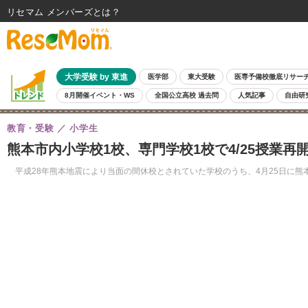
リセマム メンバーズ
大学受験 by 東進
医学部
東大受験
医専予備校徹底リサー
8月開催イベント・WS
全国公立高校 過去問
人気記事
自由研
教育・受験
小学生
熊本市内小学校1校、専門学校1校で4/25授業再
平成28年熊本地震により当面の間休校とされていた学校のうち、4月25日に