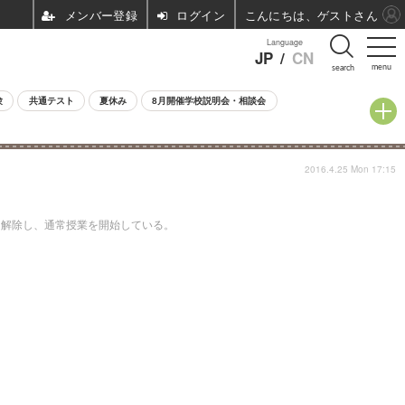
ログイン
こんにちは、ゲストさん
Language
JP
/
CN
menu
search
験
共通テスト
夏休み
8月開催学校説明会・相談会
2016.4.25 Mon 17:15
を解除し、通常授業を開始している。