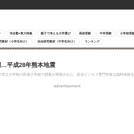
チ
河合塾×東大特集
親子で考える大学選び
高校受験
中学受験
小学校受
究教材（小学生向け）
自由研究教材（中学生向け）
ランキング
開…平成28年熊本地震
熊本市立小学校の田底小学校で授業が再開された。総合ビジネス専門学校も臨時休校
advertisement