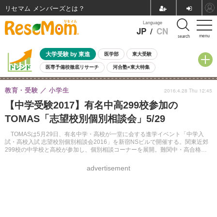
リセマム メンバーズ
Language
JP
/
CN
menu
search
大学受験 by 東進
医学部
東大受験
医専予備校徹底リサーチ
河合塾×東大特集
親子で考える大学選び
高校受験
中学受験
小学校受験
教育・受験
小学生
2016.4.28 Thu 12:45
共通テスト
夏休み
8月開催学校説明会・相談会
【中学受験2017】有名中高299校参加の
8月開催イベント・WS
全国公立高校 過去問
人気記事
TOMAS「志望校別個別相談会」5/29
自由研究教材（小学生向け）
自由研究教材（中学生向け）
ランキング
TOMASは5月29日、有名中学・高校が一堂に会する進学イベント「中学入
試・高校入試 志望校別個別相談会2016」を新宿NSビルで開催する。関東近郊
299校の中学校と高校が参加し、個別相談コーナーを展開。難関中・高合格ガ
イダンスもある。入場無料だが、事前申込みが必要。
advertisement