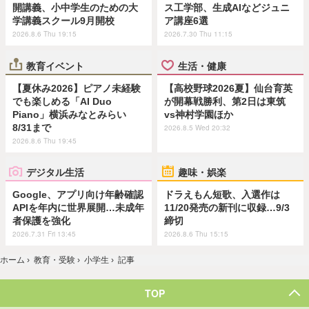
開講義、小中学生のための大
ス工学部、生成AIなどジュニ
学講義スクール9月開校
ア講座6選
2026.8.6 Thu 19:15
2026.7.30 Thu 11:15
教育イベント
生活・健康
【夏休み2026】ピアノ未経験
【高校野球2026夏】仙台育英
でも楽しめる「AI Duo
が開幕戦勝利、第2日は東筑
Piano」横浜みなとみらい
vs神村学園ほか
8/31まで
2026.8.5 Wed 20:32
2026.8.6 Thu 19:45
デジタル生活
趣味・娯楽
Google、アプリ向け年齢確認
ドラえもん短歌、入選作は
APIを年内に世界展開…未成年
11/20発売の新刊に収録…9/3
者保護を強化
締切
2026.7.31 Fri 13:45
2026.8.6 Thu 15:15
ホーム
›
教育・受験
›
小学生
›
記事
TOP