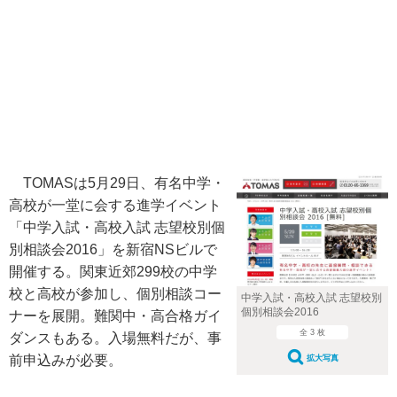
TOMASは5月29日、有名中学・
高校が一堂に会する進学イベント
「中学入試・高校入試 志望校別個
別相談会2016」を新宿NSビルで
開催する。関東近郊299校の中学
校と高校が参加し、個別相談コー
中学入試・高校入試 志望校別
個別相談会2016
ナーを展開。難関中・高合格ガイ
全 3 枚
ダンスもある。入場無料だが、事
前申込みが必要。
拡大写真