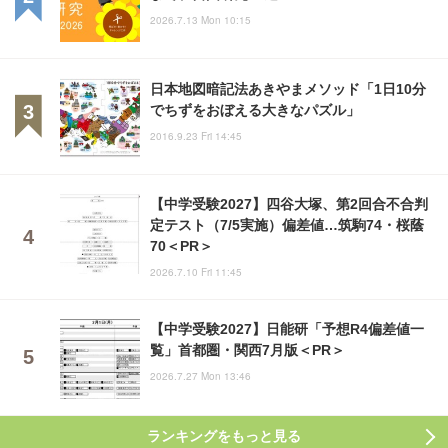
2026.7.13 Mon 10:15
日本地図暗記法あきやまメソッド「1日10分
でちずをおぼえる大きなパズル」
2016.9.23 Fri 14:45
【中学受験2027】四谷大塚、第2回合不合判
定テスト（7/5実施）偏差値…筑駒74・桜蔭
70＜PR＞
2026.7.10 Fri 11:45
【中学受験2027】日能研「予想R4偏差値一
覧」首都圏・関西7月版＜PR＞
2026.7.27 Mon 13:46
ランキングをもっと見る