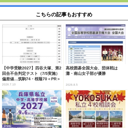
こちらの記事もおすすめ
【中学受験2027】四谷大塚、第2
高校囲碁全国大会、団体戦は
回合不合判定テスト（7/5実施）
灘・南山女子部が優勝
偏差値…筑駒74・桜蔭70＜PR＞
2026.7.10
2026.8.5