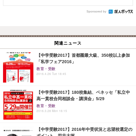
Sponsored by
関連ニュース
【中学受験2017】首都圏最大級、350校以上参加
「私学フェア2016」
教育・受験
2016.4.26 Tue 18:45
【中学受験2017】180校集結、ベネッセ「私立中
高一貫校合同相談会・講演会」5/29
教育・受験
2016.3.28 Mon 16:15
【中学受験2017】2016年中受状況と志望校選定の
ポイント…四谷大塚