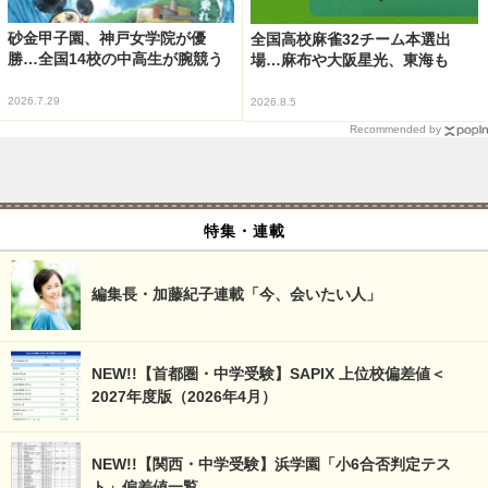
砂金甲子園、神戸女学院が優
全国高校麻雀32チーム本選出
勝…全国14校の中高生が腕競う
場…麻布や大阪星光、東海も
2026.7.29
2026.8.5
Recommended by
特集・連載
編集長・加藤紀子連載「今、会いたい人」
NEW!!【首都圏・中学受験】SAPIX 上位校偏差値＜
2027年度版（2026年4月）
NEW!!【関西・中学受験】浜学園「小6合否判定テス
ト」偏差値一覧