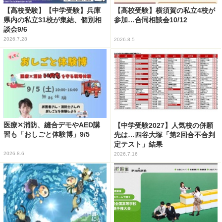
【高校受験】【中学受験】兵庫
【高校受験】横須賀の私立4校が
県内の私立31校が集結、個別相
参加…合同相談会10/12
談会9/6
2026.7.28
2026.8.5
医療✕消防、縫合デモやAED講
【中学受験2027】人気校の併願
習も「おしごと体験博」9/5
先は…四谷大塚「第2回合不合判
定テスト」結果
2026.8.6
2026.7.16