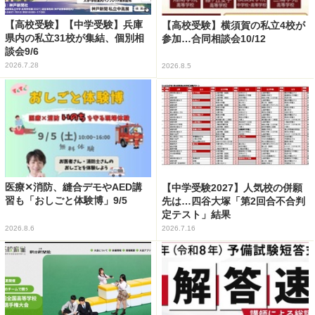
【高校受験】【中学受験】兵庫
【高校受験】横須賀の私立4校が
県内の私立31校が集結、個別相
参加…合同相談会10/12
談会9/6
2026.7.28
2026.8.5
医療✕消防、縫合デモやAED講
【中学受験2027】人気校の併願
習も「おしごと体験博」9/5
先は…四谷大塚「第2回合不合判
定テスト」結果
2026.8.6
2026.7.16