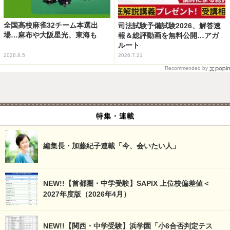
全国高校麻雀32チーム本選出
司法試験予備試験2026、解答速
場…麻布や大阪星光、東海も
報＆総評動画を無料公開…アガ
ルート
2026.8.5
2026.7.21
Recommended by
特集・連載
編集長・加藤紀子連載「今、会いたい人」
NEW!!【首都圏・中学受験】SAPIX 上位校偏差値＜
2027年度版（2026年4月）
NEW!!【関西・中学受験】浜学園「小6合否判定テス