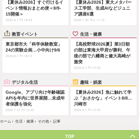
【夏休み2026】すぐ行けるイ
【夏休み2026】東大メタバー
ベント情報おまとめ便＜8/9-
ス工学部、生成AIなどジュニ
15開催＞
ア講座6選
2026.8.7 Fri 19:45
2026.7.30 Thu 11:15
教育イベント
生活・健康
東京都市大「科学体験教室」
【高校野球2026夏】第3日朝
24の実験企画…小中向け9/6
の部は東海大甲府が勝利、午
後の部で八幡商と健大高崎が
2026.8.7 Fri 18:15
激突
2026.8.7 Fri 12:45
デジタル生活
趣味・娯楽
Google、アプリ向け年齢確認
【夏休み2026】魚に触れて学
APIを年内に世界展開…未成年
ぶ「おさかな」イベント8/8…
者保護を強化
川崎市
2026.7.31 Fri 13:45
2026.8.7 Fri 10:45
ホーム
›
生活・健康
›
その他
›
記事
TOP