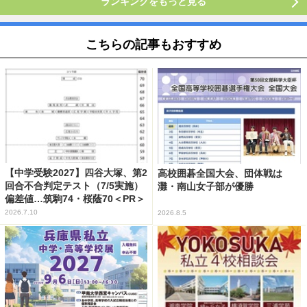
ランキングをもっと見る
こちらの記事もおすすめ
【中学受験2027】四谷大塚、第2
高校囲碁全国大会、団体戦は
回合不合判定テスト（7/5実施）
灘・南山女子部が優勝
偏差値…筑駒74・桜蔭70＜PR＞
2026.7.10
2026.8.5