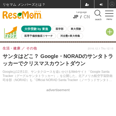
リセマム メンバーズ
Language
JP
/
CN
menu
search
大学受験 by 東進
医学部
東大受験
医専予備校徹底リサーチ
河合塾×東大特集
親子で考える大学選び
高校受験
中学受験
小学校受験
生活・健康
その他
2016.12.1 Thu 12:15
共通テスト
夏休み
8月開催学校説明会・相談会
サンタはどこ？ Google・NORADのサンタトラ
8月開催イベント・WS
全国公立高校 過去問
人気記事
ッカーでクリスマスカウントダウン
自由研究教材（小学生向け）
自由研究教材（中学生向け）
ランキング
Googleは12月1日、サンタクロースを追いかけるWebサイト「Google Santa
Tracker（グーグルサンタトラッカー）」を公開した。北アメリカ航空宇宙防衛
司令部（NORAD）も「Official NORAD Santa Tracker（ノーラッドサンタトラ
ッカー）」公開準備に入っている。
advertisement