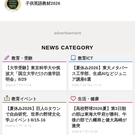
子供英語教材2026
advertisement
NEWS CATEGORY
教育・受験
教育ICT
【大学受験】東京科学大や筑
【夏休み2026】東大メタバー
波大「国立大学だけの進学説
ス工学部、生成AIなどジュニ
明会」8/29
ア講座6選
2026.8.7 Fri 17:15
2026.7.30 Thu 11:15
教育イベント
生活・健康
【夏休み2026】巨人Gタウン
【高校野球2026夏】第3日朝
で自由研究、世界の野球文化
の部は東海大甲府が勝利、午
学ぶイベント8/15-16
後の部で八幡商と健大高崎が
激突
2026.8.7 Fri 15:15
2026.8.7 Fri 12:45