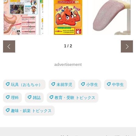
‹
1
/
2
advertisement
玩具（おもちゃ）
未就学児
小学生
中学生
理科
雑誌
教育・受験 トピックス
趣味・娯楽 トピックス