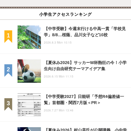
小学生アクセスランキング
【中学受験】今週末行ける中高一貫「学校見
学」8/8…桜蔭、品川女子など10校
2026.8.3 Mon 10:15
【夏休み2026】サッカーW杯熱狂の今！小学
生向け自由研究テーマアイデア集
2026.6.15 Mon 11:15
【中学受験2027】日能研「予想R4偏差値一
覧」首都圏・関西7月版＜PR＞
2026.7.27 Mon 13:46
【夏休み2026】村山斉氏が公開講義、小中学