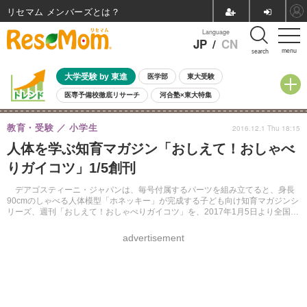
リセマム メンバーズ
Language
JP
/
CN
menu
search
大学受験 by 東進
医学部
東大受験
医専予備校徹底リサーチ
河合塾×東大特集
親子で考える大学選び
高校受験
中学受験
小学校受験
教育・受験
小学生
2016.12.1 Thu 18:15
共通テスト
夏休み
8月開催学校説明会・相談会
人体を学ぶ知育マガジン「おしえて！おしゃべ
8月開催イベント・WS
全国公立高校 過去問
人気記事
りガイコツ」1/5創刊
自由研究教材（小学生向け）
自由研究教材（中学生向け）
ランキング
デアゴスティーニ・ジャパンは、毎号付属するパーツを組み立てると、身長
90cmのしゃべる人体模型「ホネッキー」が完成する子ども向け知育マガジンシ
リーズ、週刊「おしえて！おしゃべりガイコツ」を、2017年1月5日より全国書
店（一部地域を除く）とWebサイトにて発売する。
advertisement