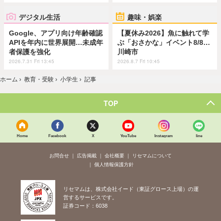
デジタル生活
趣味・娯楽
Google、アプリ向け年齢確認
【夏休み2026】魚に触れて学
APIを年内に世界展開…未成年
ぶ「おさかな」イベント8/8…
者保護を強化
川崎市
2026.7.31 Fri 13:45
2026.8.7 Fri 10:45
ホーム
›
教育・受験
›
小学生
›
記事
TOP
Home
Facebook
X
YouTube
Instagram
line
お問合せ
広告掲載
会社概要
リセマムについて
個人情報保護方針
リセマムは、株式会社イード（東証グロース上場）の運
営するサービスです。
証券コード：6038