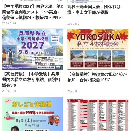
【中学受験2027】四谷大塚、第2
高校囲碁全国大会、団体戦は
回合不合判定テスト（7/5実施）
灘・南山女子部が優勝
偏差値…筑駒74・桜蔭70＜PR＞
2026.7.10
2026.8.5
【高校受験】【中学受験】兵庫
【高校受験】横須賀の私立4校が
県内の私立31校が集結、個別相
参加…合同相談会10/12
談会9/6
2026.7.28
2026.8.5