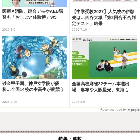
医療✕消防、縫合デモやAED講
【中学受験2027】人気校の併願
習も「おしごと体験博」9/5
先は…四谷大塚「第2回合不合判
定テスト」結果
2026.8.6
2026.7.16
砂金甲子園、神戸女学院が優
全国高校麻雀32チーム本選出
勝…全国14校の中高生が腕競う
場…麻布や大阪星光、東海も
2026.7.29
2026.8.5
Recommended by
特集・連載