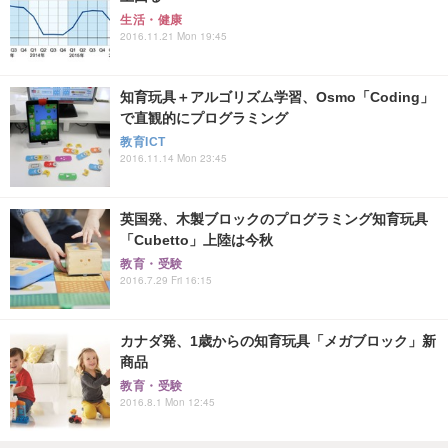
生活・健康
2016.11.21 Mon 19:45
知育玩具＋アルゴリズム学習、Osmo「Coding」
で直観的にプログラミング
教育ICT
2016.11.14 Mon 23:45
英国発、木製ブロックのプログラミング知育玩具
「Cubetto」上陸は今秋
教育・受験
2016.7.29 Fri 16:15
カナダ発、1歳からの知育玩具「メガブロック」新
商品
教育・受験
2016.8.1 Mon 12:45