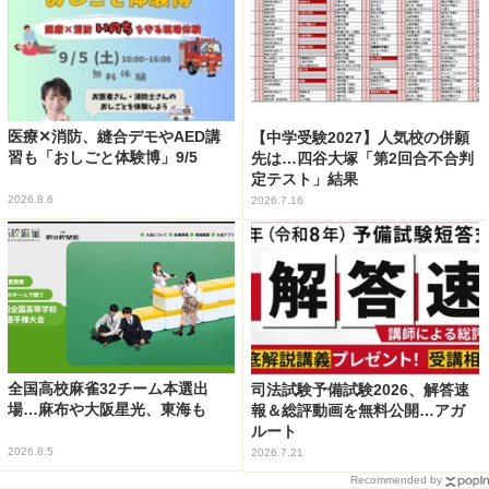
医療✕消防、縫合デモやAED講
【中学受験2027】人気校の併願
習も「おしごと体験博」9/5
先は…四谷大塚「第2回合不合判
定テスト」結果
2026.8.6
2026.7.16
全国高校麻雀32チーム本選出
司法試験予備試験2026、解答速
場…麻布や大阪星光、東海も
報＆総評動画を無料公開…アガ
ルート
2026.8.5
2026.7.21
Recommended by