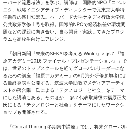
ーバード流思考法」を学ぶ。講師は、国際的NPO「コペル
ニク」戦略イニシアティブ・ディレクターで元東京大学特
任助教の濱川知宏氏。ハーバード大学ケネディ行政大学院
公共政策学修士号を取得。国際的NPOで経済格差や環境問
題などの課題に向き合い、自ら開発・実践してきたプログ
ラムを高校生向けにアレンジ。
「朝日新聞『未来のSEKAIを考える Winter』×igsＺ『福
原アカデミー2016 ファイナル・プレゼンテーション』」で
は、世界のトップスクールを経てグローバルリーダーにな
るための講座「福原アカデミー」の8月海外研修参加者によ
る最終発表を公開する。筑波大学助教でメディアアーティ
ストの落合陽一氏による「テクノロジーと社会」をテーマ
にした講演もある。そのほか、igsＺ代表取締役の福原正大
氏による「テクノロジーと社会」をテーマにしたワークシ
ョップも開催される。
「Critical Thinking 冬期集中講座」では、将来グローバル