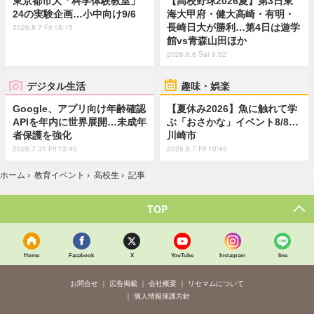
東京都市大「科学体験教室」
【高校野球2026夏】第3日東
24の実験企画…小中向け9/6
海大甲府・健大高崎・有明・
長崎日大が勝利…第4日は遊学
2026.8.7 Fri 18:15
館vs青森山田ほか
2026.8.8 Sat 9:52
デジタル生活
趣味・娯楽
Google、アプリ向け年齢確認
【夏休み2026】魚に触れて学
APIを年内に世界展開…未成年
ぶ「おさかな」イベント8/8…
者保護を強化
川崎市
2026.7.31 Fri 13:45
2026.8.7 Fri 10:45
ホーム
›
教育イベント
›
高校生
›
記事
TOP
Home
Facebook
X
YouTube
Instagram
line
お問合せ
広告掲載
会社概要
リセマムについて
個人情報保護方針