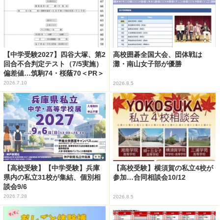
【中学受験2027】四谷大塚、第2
高校囲碁全国大会、団体戦は
回合不合判定テスト（7/5実施）
灘・南山女子部が優勝
偏差値…筑駒74・桜蔭70＜PR＞
2026.7.10
2026.8.5
【高校受験】【中学受験】兵庫
【高校受験】横須賀の私立4校が
県内の私立31校が集結、個別相
参加…合同相談会10/12
談会9/6
2026.7.28
2026.8.5