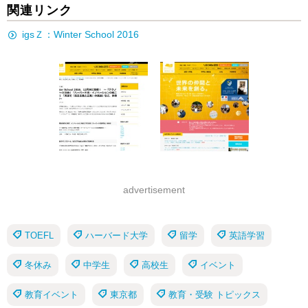
関連リンク
igsＺ：Winter School 2016
advertisement
TOEFL
ハーバード大学
留学
英語学習
冬休み
中学生
高校生
イベント
教育イベント
東京都
教育・受験 トピックス