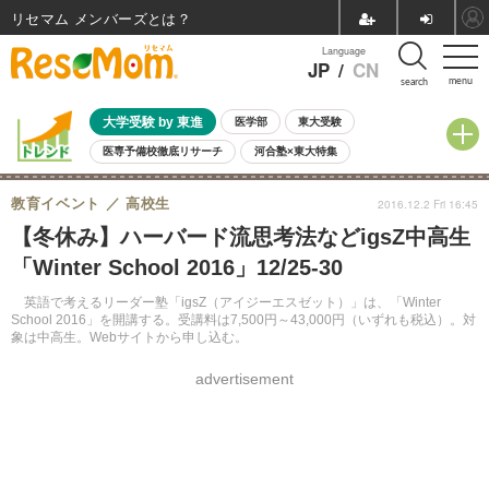
リセマム メンバーズ
Language
JP
/
CN
menu
search
大学受験 by 東進
医学部
東大受験
医専予備校徹底リサーチ
河合塾×東大特集
親子で考える大学選び
高校受験
中学受験
小学校受験
教育イベント
高校生
2016.12.2 Fri 16:45
共通テスト
夏休み
8月開催学校説明会・相談会
【冬休み】ハーバード流思考法などigsZ中高生
8月開催イベント・WS
全国公立高校 過去問
人気記事
「Winter School 2016」12/25-30
自由研究教材（小学生向け）
自由研究教材（中学生向け）
ランキング
英語で考えるリーダー塾「igsZ（アイジーエスゼット）」は、「Winter
School 2016」を開講する。受講料は7,500円～43,000円（いずれも税込）。対
象は中高生。Webサイトから申し込む。
advertisement