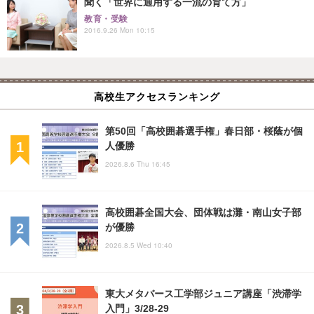
聞く「世界に通用する一流の育て方」
教育・受験
2016.9.26 Mon 10:15
高校生アクセスランキング
第50回「高校囲碁選手権」春日部・桜蔭が個
人優勝
2026.8.6 Thu 16:45
高校囲碁全国大会、団体戦は灘・南山女子部
が優勝
2026.8.5 Wed 10:40
東大メタバース工学部ジュニア講座「渋滞学
入門」3/28-29