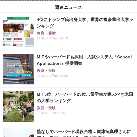
関連ニュース
4位にトランプ氏出身大学、世界の富豪輩出大学ラ
ンキング
教育・受験
2016.11.9 Wed 18:15
MITやハーバードも採用、入試システム「School
Application」提供開始
教育・受験
2016.11.2 Wed 14:56
MIT5位、ハーバード23位…留学生が選ぶべき米国
の大学ランキング
教育・受験
2016.9.30 Fri 17:45
塾なしでハーバード現役合格…廣津留真理さんに