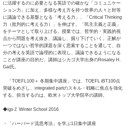
に活躍するのに必要となる英語での確かな「コミュニケー
ション力」に加え、多様な考え方を持つ世界の人々と対等
に議論できる基盤となる「考える力」、「Critical Thinking
力（批判的に考える力）」を伸ばす。「民主主義と正義」
をテーマとして取り上げる。授業では、哲学的・実践的視
点から問題を考え抜き、議論し、掘り下げていく。正解が
一つではない哲学的課題を深く思索することを通して、自
分の考えを英語で論理的に表現し、議論できるようになる
ことが講座の目的だ。講師はシカゴ大学出身のRosaley H.
Gai氏。
「TOEFL100＋ 冬期集中講座」では、TOEFL iBT100点
突破をめざし、integrated partのスキル・戦略に焦点を強化
する。担当するのは、欧米トップ大学院卒の講師。
◆igsＺ Winter School 2016
・「ハーバード流思考法」を学ぶ1日集中講座