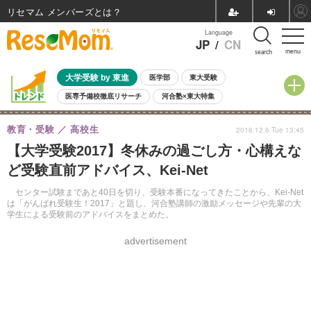
リセマム メンバーズ
Language
JP
/
CN
menu
search
大学受験 by 東進
医学部
東大受験
医専予備校徹底リサーチ
河合塾×東大特集
親子で考える大学選び
高校受験
中学受験
小学校受験
教育・受験
高校生
2016.12.6 Tue 13:45
共通テスト
夏休み
8月開催学校説明会・相談会
【大学受験2017】冬休みの過ごし方・心構えな
8月開催イベント・WS
全国公立高校 過去問
人気記事
ど受験直前アドバイス、Kei-Net
自由研究教材（小学生向け）
自由研究教材（中学生向け）
ランキング
センター試験まであと40日を切り、受験本番になってきたことから、Kei-Net
は「がんばれ受験生！2017」と題し、河合塾講師の激励メッセージや先輩の大
学生による受験前のアドバイスをまとめた。
advertisement