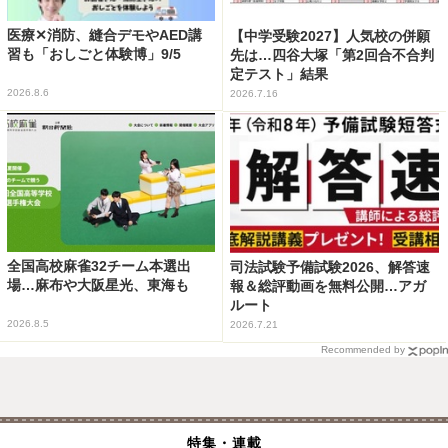
医療✕消防、縫合デモやAED講
【中学受験2027】人気校の併願
習も「おしごと体験博」9/5
先は…四谷大塚「第2回合不合判
定テスト」結果
2026.8.6
2026.7.16
全国高校麻雀32チーム本選出
司法試験予備試験2026、解答速
場…麻布や大阪星光、東海も
報＆総評動画を無料公開…アガ
ルート
2026.8.5
2026.7.21
Recommended by
特集・連載