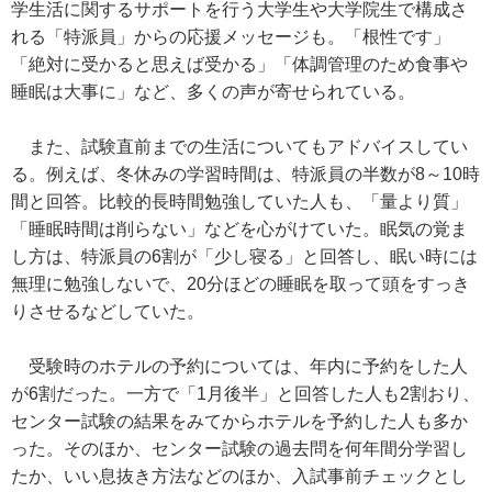
学生活に関するサポートを行う大学生や大学院生で構成さ
れる「特派員」からの応援メッセージも。「根性です」
「絶対に受かると思えば受かる」「体調管理のため食事や
睡眠は大事に」など、多くの声が寄せられている。
また、試験直前までの生活についてもアドバイスしてい
る。例えば、冬休みの学習時間は、特派員の半数が8～10時
間と回答。比較的長時間勉強していた人も、「量より質」
「睡眠時間は削らない」などを心がけていた。眠気の覚ま
し方は、特派員の6割が「少し寝る」と回答し、眠い時には
無理に勉強しないで、20分ほどの睡眠を取って頭をすっき
りさせるなどしていた。
受験時のホテルの予約については、年内に予約をした人
が6割だった。一方で「1月後半」と回答した人も2割おり、
センター試験の結果をみてからホテルを予約した人も多か
った。そのほか、センター試験の過去問を何年間分学習し
たか、いい息抜き方法などのほか、入試事前チェックとし