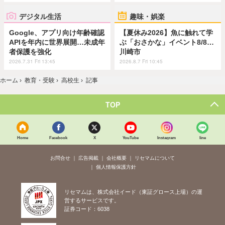
デジタル生活
趣味・娯楽
Google、アプリ向け年齢確認
【夏休み2026】魚に触れて学
APIを年内に世界展開…未成年
ぶ「おさかな」イベント8/8…
者保護を強化
川崎市
2026.7.31 Fri 13:45
2026.8.7 Fri 10:45
ホーム
›
教育・受験
›
高校生
›
記事
TOP
Home
Facebook
X
YouTube
Instagram
line
お問合せ
広告掲載
会社概要
リセマムについて
個人情報保護方針
リセマムは、株式会社イード（東証グロース上場）の運
営するサービスです。
証券コード：6038