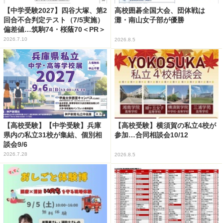
【中学受験2027】四谷大塚、第2
高校囲碁全国大会、団体戦は
回合不合判定テスト（7/5実施）
灘・南山女子部が優勝
偏差値…筑駒74・桜蔭70＜PR＞
2026.7.10
2026.8.5
【高校受験】【中学受験】兵庫
【高校受験】横須賀の私立4校が
県内の私立31校が集結、個別相
参加…合同相談会10/12
談会9/6
2026.7.28
2026.8.5