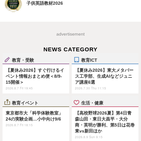
子供英語教材2026
advertisement
NEWS CATEGORY
教育・受験
教育ICT
【夏休み2026】すぐ行けるイ
【夏休み2026】東大メタバー
ベント情報おまとめ便＜8/9-
ス工学部、生成AIなどジュニ
15開催＞
ア講座6選
2026.8.7 Fri 19:45
2026.7.30 Thu 11:15
教育イベント
生活・健康
東京都市大「科学体験教室」
【高校野球2026夏】第4日青
24の実験企画…小中向け9/6
森山田・東日大昌平・大分
商・英明が勝利、第5日は花巻
2026.8.7 Fri 18:15
東vs新田ほか
2026.8.9 Sun 9:15