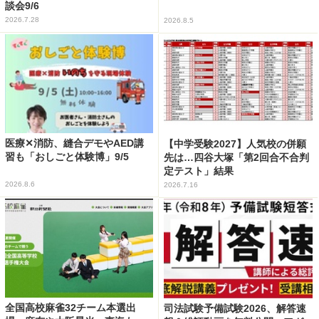
談会9/6
2026.7.28
2026.8.5
医療✕消防、縫合デモやAED講
【中学受験2027】人気校の併願
習も「おしごと体験博」9/5
先は…四谷大塚「第2回合不合判
定テスト」結果
2026.8.6
2026.7.16
全国高校麻雀32チーム本選出
司法試験予備試験2026、解答速