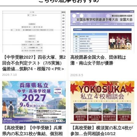
【中学受験2027】四谷大塚、第2
高校囲碁全国大会、団体戦は
回合不合判定テスト（7/5実施）
灘・南山女子部が優勝
偏差値…筑駒74・桜蔭70＜PR＞
2026.7.10
2026.8.5
【高校受験】【中学受験】兵庫
【高校受験】横須賀の私立4校が
県内の私立31校が集結、個別相
参加…合同相談会10/12