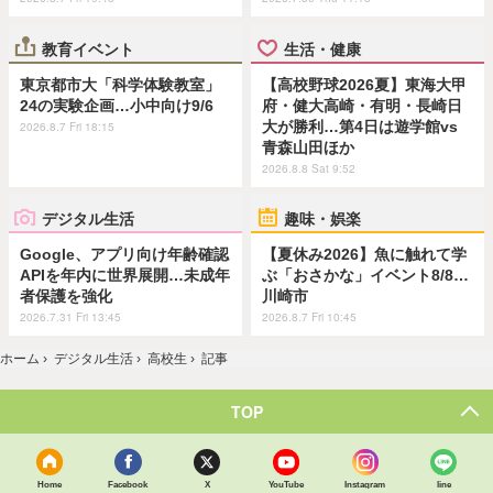
教育イベント
生活・健康
東京都市大「科学体験教室」
【高校野球2026夏】東海大甲
24の実験企画…小中向け9/6
府・健大高崎・有明・長崎日
大が勝利…第4日は遊学館vs
2026.8.7 Fri 18:15
青森山田ほか
2026.8.8 Sat 9:52
デジタル生活
趣味・娯楽
Google、アプリ向け年齢確認
【夏休み2026】魚に触れて学
APIを年内に世界展開…未成年
ぶ「おさかな」イベント8/8…
者保護を強化
川崎市
2026.7.31 Fri 13:45
2026.8.7 Fri 10:45
ホーム
›
デジタル生活
›
高校生
›
記事
TOP
Home
Facebook
X
YouTube
Instagram
line