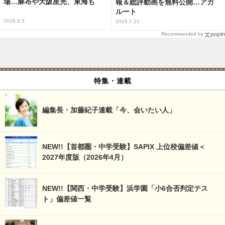
場…麻布や大阪星光、東海も
報＆総評動画を無料公開…アガ
ルート
2026.8.5
2026.7.21
Recommended by
特集・連載
編集長・加藤紀子連載「今、会いたい人」
NEW!!【首都圏・中学受験】SAPIX 上位校偏差値＜
2027年度版（2026年4月）
NEW!!【関西・中学受験】浜学園「小6合否判定テス
ト」偏差値一覧