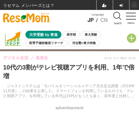
リセマム メンバーズ
Language
JP
/
CN
menu
search
大学受験 by 東進
医学部
東大受験
医専予備校徹底リサーチ
河合塾×東大特集
親子で考える大学選び
高校受験
中学受験
小学校受験
デジタル生活
高校生
2016.12.7 Wed 19:45
共通テスト
夏休み
8月開催学校説明会・相談会
10代の3割がテレビ視聴アプリを利用、1年で倍
8月開催イベント・WS
全国公立高校 過去問
人気記事
増
自由研究教材（小学生向け）
自由研究教材（中学生向け）
ランキング
ジャストシステムは「モバイル＆ソーシャルメディア月次定点調査（2016年
11月度）」の結果を公表した。スマートフォンを利用している人のうち「テレ
ビ視聴アプリ」を利用している年代は10代がもっとも多く、前年度と比較して
利用率は倍増していることがわかった。
advertisement