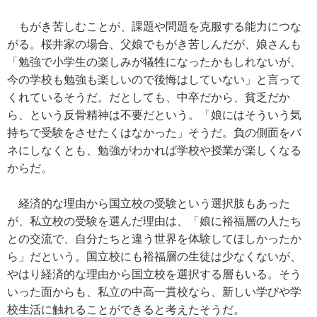
もがき苦しむことが、課題や問題を克服する能力につな
がる。桜井家の場合、父娘でもがき苦しんだが、娘さんも
「勉強で小学生の楽しみが犠牲になったかもしれないが、
今の学校も勉強も楽しいので後悔はしていない」と言って
くれているそうだ。だとしても、中卒だから、貧乏だか
ら、という反骨精神は不要だという。「娘にはそういう気
持ちで受験をさせたくはなかった」そうだ。負の側面をバ
ネにしなくとも、勉強がわかれば学校や授業が楽しくなる
からだ。
経済的な理由から国立校の受験という選択肢もあった
が、私立校の受験を選んだ理由は、「娘に裕福層の人たち
との交流で、自分たちと違う世界を体験してほしかったか
ら」だという。国立校にも裕福層の生徒は少なくないが、
やはり経済的な理由から国立校を選択する層もいる。そう
いった面からも、私立の中高一貫校なら、新しい学びや学
校生活に触れることができると考えたそうだ。