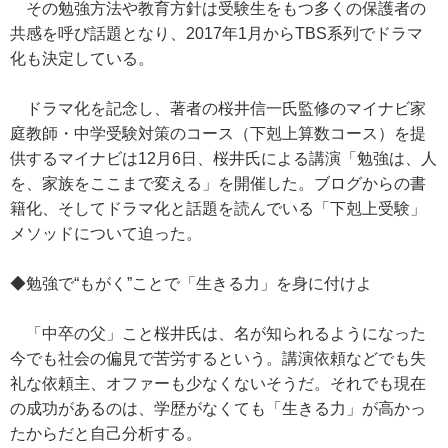
その勉強方法や教育方針は受験生をもつ多くの保護者の
共感を呼び話題となり、2017年1月からTBS系列でドラマ
化も決定している。
ドラマ化を記念し、著者の桜井信一氏監修のマイナビ家
庭教師・中学受験対策のコース（下剋上算数コース）を提
供するマイナビは12月6日、桜井氏による講演「勉強は、人
を、家族をここまで変える」を開催した。ブログからの書
籍化、そしてドラマ化と話題を読んでいる「下剋上受験」
メソッドについて迫った。
◆勉強で“もがく”ことで「生きる力」を身に付けよ
「中卒の父」こと桜井氏は、名が知られるようになった
今でも社会の偏見で苦労するという。講演依頼などでも失
礼な依頼主、オファーも少なくないそうだ。それでも現在
の成功があるのは、学歴がなくても「生きる力」が高かっ
たからだと自己分析する。