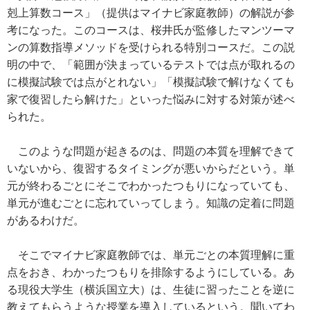
剋上算数コース」（提供はマイナビ家庭教師）の解説が参
考になった。このコースは、桜井氏が監修したマンツーマ
ンの算数指導メソッドを受けられる特別コースだ。この説
明の中で、「範囲が決まっているテストでは点が取れるの
に模擬試験では点がとれない」「模擬試験で解けなくても
家で復習したら解けた」といった悩みに対する対策が述べ
られた。
このような問題が起きるのは、問題の本質を理解できて
いないから、復習するタイミングが悪いからだという。単
元が終わるごとにそこでわかったつもりになっていても、
単元が進むごとに忘れていってしまう。知識の定着に問題
があるわけだ。
そこでマイナビ家庭教師では、単元ごとの本質理解に重
点をおき、わかったつもりを排除するようにしている。あ
る現役大学生（横浜国立大）は、生徒に習ったことを逆に
教えてもらうような授業を導入しているという。聞いてわ