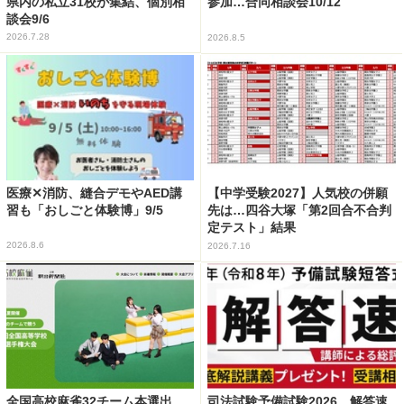
県内の私立31校が集結、個別相
参加…合同相談会10/12
談会9/6
2026.7.28
2026.8.5
医療✕消防、縫合デモやAED講
【中学受験2027】人気校の併願
習も「おしごと体験博」9/5
先は…四谷大塚「第2回合不合判
定テスト」結果
2026.8.6
2026.7.16
全国高校麻雀32チーム本選出
司法試験予備試験2026、解答速