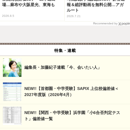
場…麻布や大阪星光、東海も
報＆総評動画を無料公開…アガ
ルート
2026.8.5
2026.7.21
Recommended by
特集・連載
編集長・加藤紀子連載「今、会いたい人」
NEW!!【首都圏・中学受験】SAPIX 上位校偏差値＜
2027年度版（2026年4月）
NEW!!【関西・中学受験】浜学園「小6合否判定テス
ト」偏差値一覧