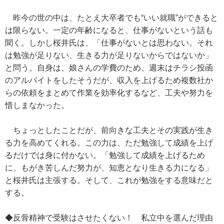
昨今の世の中は、たとえ大卒者でも“いい就職”ができると
は限らない。一定の年齢になると、仕事がないという話も
聞く。しかし桜井氏は、「仕事がないとは思わない。それ
は勉強が足りない、生きる力が足りないからではないか」
と問う。自身は、娘さんの学費のため、週末はチラシ投函
のアルバイトをしたそうだが、収入を上げるため複数社か
らの依頼をまとめて作業を効率化するなど、工夫や努力を
惜しまなかった。
ちょっとしたことだが、前向きな工夫とその実践が生き
る力を高めてくれる。この力は、ただ勉強して成績を上げ
るだけでは身に付かない。「勉強して成績を上げるため
に、もがき苦しんだ努力が、知恵となり生きる力になる」
と桜井氏は主張する。そして、これが勉強をする意味だと
する。
◆反骨精神で受験はさせたくない！ 私立中を選んだ理由