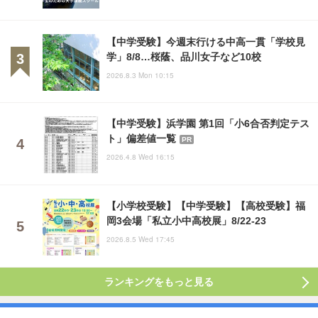
【中学受験】今週末行ける中高一貫「学校見
学」8/8…桜蔭、品川女子など10校
2026.8.3 Mon 10:15
【中学受験】浜学園 第1回「小6合否判定テス
ト」偏差値一覧
PR
2026.4.8 Wed 16:15
【小学校受験】【中学受験】【高校受験】福
岡3会場「私立小中高校展」8/22-23
2026.8.5 Wed 17:45
ランキングをもっと見る