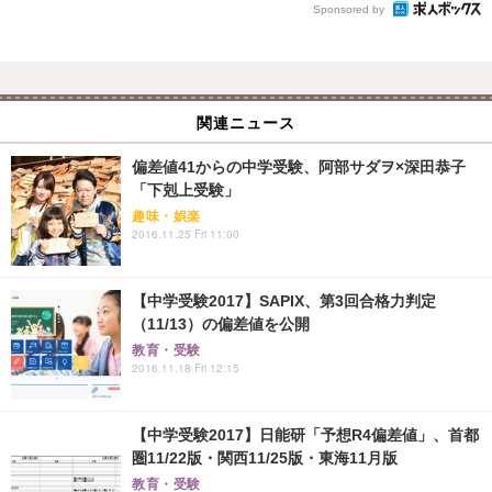
Sponsored by
関連ニュース
偏差値41からの中学受験、阿部サダヲ×深田恭子
「下剋上受験」
趣味・娯楽
2016.11.25 Fri 11:00
【中学受験2017】SAPIX、第3回合格力判定
（11/13）の偏差値を公開
教育・受験
2016.11.18 Fri 12:15
【中学受験2017】日能研「予想R4偏差値」、首都
圏11/22版・関西11/25版・東海11月版
教育・受験