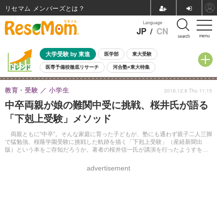
リセマム メンバーズ
Language
JP
/
CN
menu
search
大学受験 by 東進
医学部
東大受験
医専予備校徹底リサーチ
河合塾×東大特集
親子で考える大学選び
高校受験
中学受験
小学校受験
教育・受験
小学生
2016.12.8 Thu 11:15
共通テスト
夏休み
8月開催学校説明会・相談会
中卒両親が娘の難関中受に挑戦、桜井氏が語る
8月開催イベント・WS
全国公立高校 過去問
人気記事
「下剋上受験」メソッド
自由研究教材（小学生向け）
自由研究教材（中学生向け）
ランキング
両親ともに“中卒”。そんな家庭に育った子どもが、塾にも通わず親子二人三脚
で猛勉強。桜蔭学園受験に挑戦した軌跡を描く「下剋上受験」（産経新聞出
版）という本をご存知だろうか。著者の桜井信一氏が講演を行ったようすを紹
介する。
advertisement