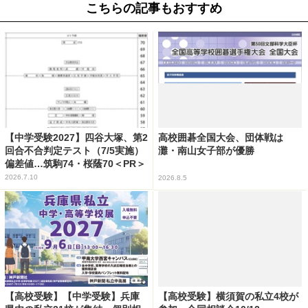
こちらの記事もおすすめ
【中学受験2027】四谷大塚、第2
高校囲碁全国大会、団体戦は
回合不合判定テスト（7/5実施）
灘・南山女子部が優勝
偏差値…筑駒74・桜蔭70＜PR＞
2026.7.10
2026.8.5
【高校受験】【中学受験】兵庫
【高校受験】横須賀の私立4校が