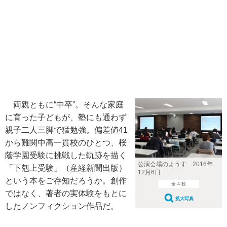
両親ともに“中卒”。そんな家庭
に育った子どもが、塾にも通わず
親子二人三脚で猛勉強。偏差値41
から難関中高一貫校のひとつ、桜
蔭学園受験に挑戦した軌跡を描く
公演会場のようす 2016年
「下剋上受験」（産経新聞出版）
12月6日
という本をご存知だろうか。創作
全 4 枚
ではなく、著者の実体験をもとに
拡大写真
したノンフィクション作品だ。