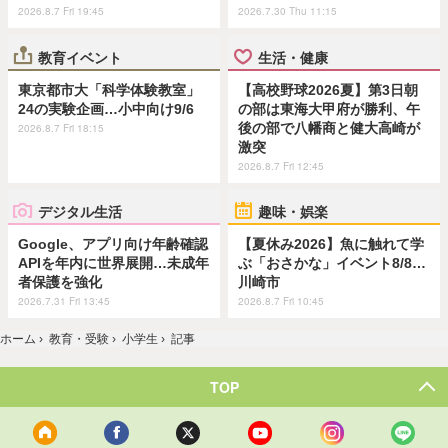
2026.8.7 Fri 19:45
2026.7.30 Thu 11:15
教育イベント
生活・健康
東京都市大「科学体験教室」
【高校野球2026夏】第3日朝
24の実験企画…小中向け9/6
の部は東海大甲府が勝利、午
後の部で八幡商と健大高崎が
2026.8.7 Fri 18:15
激突
2026.8.7 Fri 12:45
デジタル生活
趣味・娯楽
Google、アプリ向け年齢確認
【夏休み2026】魚に触れて学
APIを年内に世界展開…未成年
ぶ「おさかな」イベント8/8…
者保護を強化
川崎市
2026.7.31 Fri 13:45
2026.8.7 Fri 10:45
ホーム
›
教育・受験
›
小学生
›
記事
TOP