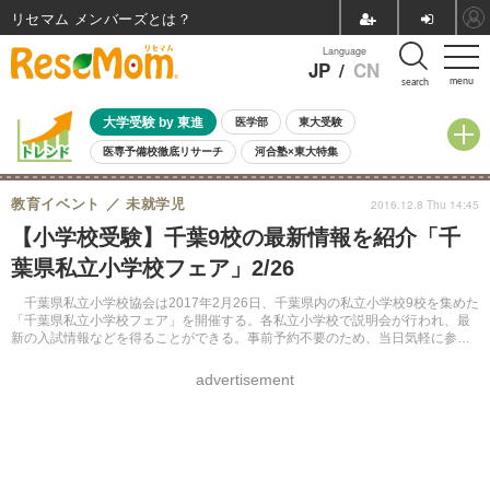
リセマム メンバーズ
Language
JP
/
CN
menu
search
大学受験 by 東進
医学部
東大受験
医専予備校徹底リサーチ
河合塾×東大特集
親子で考える大学選び
高校受験
中学受験
小学校受験
教育イベント
未就学児
2016.12.8 Thu 14:45
共通テスト
夏休み
8月開催学校説明会・相談会
【小学校受験】千葉9校の最新情報を紹介「千
8月開催イベント・WS
全国公立高校 過去問
人気記事
葉県私立小学校フェア」2/26
自由研究教材（小学生向け）
自由研究教材（中学生向け）
ランキング
千葉県私立小学校協会は2017年2月26日、千葉県内の私立小学校9校を集めた
「千葉県私立小学校フェア」を開催する。各私立小学校で説明会が行われ、最
新の入試情報などを得ることができる。事前予約不要のため、当日気軽に参加
できる。
advertisement