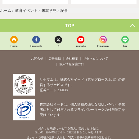
ホーム
›
教育イベント
›
未就学児
›
記事
TOP
Home
Facebook
X
YouTube
Instagram
line
お問合せ
広告掲載
会社概要
リセマムについて
個人情報保護方針
リセマムは、株式会社イード（東証グロース上場）の運
営するサービスです。
証券コード：6038
株式会社イードは、個人情報の適切な取扱いを行う事業
者に対して付与されるプライバシーマークの付与認定を
受けています。
紹介した商品/サービスを購入、契約した場合に、
売上の一部が弊社サイトに還元されることがあります。
当サイトに掲載の記事・見出し・写真・画像の無断転載を禁じます。