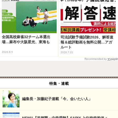
全国高校麻雀32チーム本選出
司法試験予備試験2026、解答速
場…麻布や大阪星光、東海も
報＆総評動画を無料公開…アガ
ルート
2026.8.5
2026.7.21
Recommended by
特集・連載
編集長・加藤紀子連載「今、会いたい人」