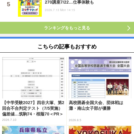
270講座7/22…仕事体験も
2026.7.13 Mon 14:15
ランキングをもっと見る
こちらの記事もおすすめ
【中学受験2027】四谷大塚、第2
高校囲碁全国大会、団体戦は
回合不合判定テスト（7/5実施）
灘・南山女子部が優勝
偏差値…筑駒74・桜蔭70＜PR＞
2026.7.10
2026.8.5