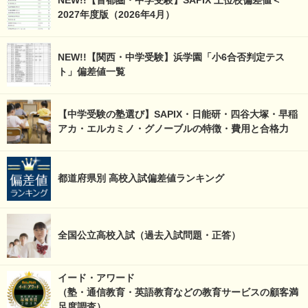
NEW!!【首都圏・中学受験】SAPIX 上位校偏差値＜
2027年度版（2026年4月）
NEW!!【関西・中学受験】浜学園「小6合否判定テス
ト」偏差値一覧
【中学受験の塾選び】SAPIX・日能研・四谷大塚・早稲
アカ・エルカミノ・グノーブルの特徴・費用と合格力
都道府県別 高校入試偏差値ランキング
全国公立高校入試（過去入試問題・正答）
イード・アワード
（塾・通信教育・英語教育などの教育サービスの顧客満
足度調査）