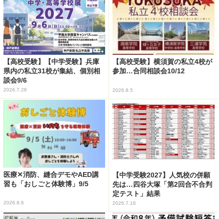
【高校受験】【中学受験】兵庫
【高校受験】横須賀の私立4校が
県内の私立31校が集結、個別相
参加…合同相談会10/12
談会9/6
2026.7.28
2026.8.5
医療✕消防、縫合デモやAED講
【中学受験2027】人気校の併願
習も「おしごと体験博」9/5
先は…四谷大塚「第2回合不合判
定テスト」結果
2026.8.6
2026.7.16