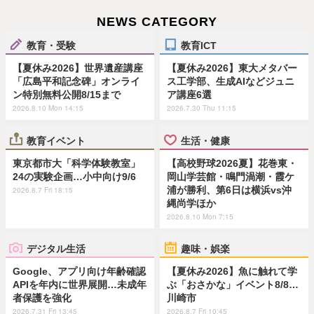
NEWS CATEGORY
教育・受験
教育ICT
【夏休み2026】世界遺産講座
【夏休み2026】東大メタバー
「広島平和記念碑」オンライ
ス工学部、生成AIなどジュニ
ン特別無料公開8/15まで
ア講座6選
2026.8.10 Mon 14:15
2026.7.30 Thu 11:15
教育イベント
生活・健康
東京都市大「科学体験教室」
【高校野球2026夏】花巻東・
24の実験企画…小中向け9/6
岡山学芸館・鳴門渦潮・霞ケ
浦が勝利、第6日は横浜vs沖
2026.8.7 Fri 18:15
縄尚学ほか
2026.8.10 Mon 7:15
デジタル生活
趣味・娯楽
Google、アプリ向け年齢確認
【夏休み2026】魚に触れて学
APIを年内に世界展開…未成年
ぶ「おさかな」イベント8/8…
者保護を強化
川崎市
2026.7.31 Fri 13:45
2026.8.7 Fri 10:45