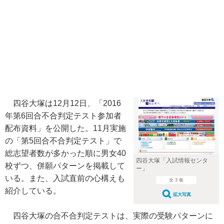
四谷大塚は12月12日、「2016
年第6回合不合判定テスト参加者
配布資料」を公開した。11月実施
の「第5回合不合判定テスト」で
総志望者数が多かった順に男女40
四谷大塚「入試情報センタ
校ずつ、併願パターンを掲載して
ー」
いる。また、入試直前の心構えも
全 3 枚
紹介している。
拡大写真
四谷大塚の合不合判定テストは、実際の受験パターンに