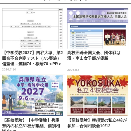
【中学受験2027】四谷大塚、第2
高校囲碁全国大会、団体戦は
回合不合判定テスト（7/5実施）
灘・南山女子部が優勝
偏差値…筑駒74・桜蔭70＜PR＞
2026.7.10
2026.8.5
【高校受験】【中学受験】兵庫
【高校受験】横須賀の私立4校が
県内の私立31校が集結、個別相
参加…合同相談会10/12