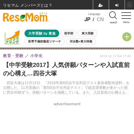
リセマム メンバーズ
Language
JP
/
CN
menu
search
大学受験 by 東進
医学部
東大受験
医専予備校徹底リサーチ
河合塾×東大特集
親子で考える大学選び
高校受験
中学受験
小学校受験
教育・受験
小学生
2016.12.13 Tue 17:45
共通テスト
夏休み
8月開催学校説明会・相談会
【中学受験2017】人気併願パターンや入試直前
8月開催イベント・WS
全国公立高校 過去問
人気記事
の心構え…四谷大塚
自由研究教材（小学生向け）
自由研究教材（中学生向け）
ランキング
四谷大塚は12月12日、「2016年第6回合不合判定テスト参加者配布資料」を
公開した。11月実施の「第5回合不合判定テスト」で総志望者数が多かった順
に男女40校ずつ、併願パターンを掲載している。また、入試直前の心構えも紹
介している。
advertisement