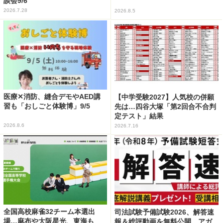
談会9/6
2026.7.28
2026.8.5
医療✕消防、縫合デモやAED講
【中学受験2027】人気校の併願
習も「おしごと体験博」9/5
先は…四谷大塚「第2回合不合判
定テスト」結果
2026.8.6
2026.7.16
全国高校麻雀32チーム本選出
司法試験予備試験2026、解答速
場…麻布や大阪星光、東海も
報＆総評動画を無料公開…アガ