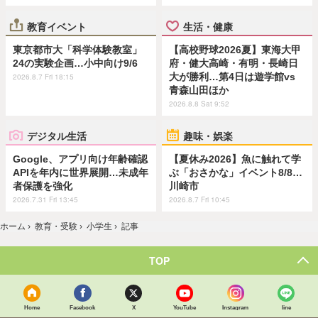
教育イベント
生活・健康
東京都市大「科学体験教室」
【高校野球2026夏】東海大甲
24の実験企画…小中向け9/6
府・健大高崎・有明・長崎日
大が勝利…第4日は遊学館vs
2026.8.7 Fri 18:15
青森山田ほか
2026.8.8 Sat 9:52
デジタル生活
趣味・娯楽
Google、アプリ向け年齢確認
【夏休み2026】魚に触れて学
APIを年内に世界展開…未成年
ぶ「おさかな」イベント8/8…
者保護を強化
川崎市
2026.7.31 Fri 13:45
2026.8.7 Fri 10:45
ホーム
›
教育・受験
›
小学生
›
記事
TOP
Home
Facebook
X
YouTube
Instagram
line