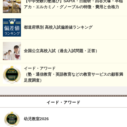
【中学受験の塾選び】SAPIX・日能研・四谷大塚・早稲
アカ・エルカミノ・グノーブルの特徴・費用と合格力
都道府県別 高校入試偏差値ランキング
全国公立高校入試（過去入試問題・正答）
イード・アワード
（塾・通信教育・英語教育などの教育サービスの顧客満
足度調査）
イード・アワード
幼児教室2026