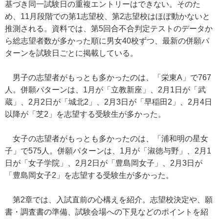
基づき同一試験日の重複エントリーはできない。そのた
め、11月段階での第1志望校、第2志望校はほぼ動かないと
推測される。資料では、第5回合不合判定テストのデータか
ら総志望者数が多かった順に男女40校ずつ、最新の併願パ
ターンを試験日ごとに掲載している。
男子の志望者がもっとも多かったのは、「栄東A」で767
人。併願パターンは、1月が「立教新座」、2月1日が「武
蔵」、2月2日が「城北2」、2月3日が「早稲田2」、2月4日
以降が「芝2」を志望する受験生が多かった。
女子の志望者がもっとも多かったのは、「浦和明の星女
子」で575人。併願パターンは、1月が「淑徳与野」、2月1
日が「女子学院」、2月2日が「豊島岡女子」、2月3日が
「豊島岡女子2」を志望する受験生が多かった。
第2章では、入試直前の心構えを紹介。志望校決定や、願
書・調査書の準備、試験会場への下見などのポイントを紹