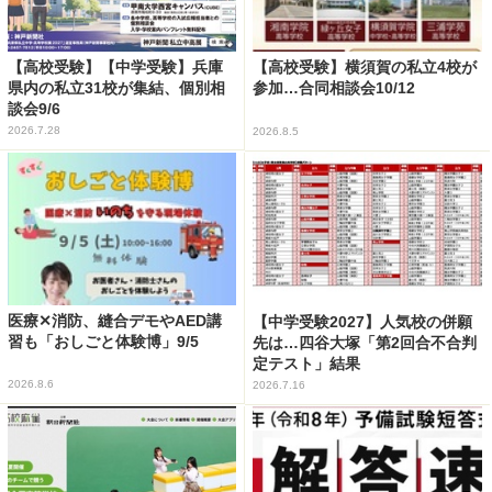
【高校受験】【中学受験】兵庫
【高校受験】横須賀の私立4校が
県内の私立31校が集結、個別相
参加…合同相談会10/12
談会9/6
2026.7.28
2026.8.5
医療✕消防、縫合デモやAED講
【中学受験2027】人気校の併願
習も「おしごと体験博」9/5
先は…四谷大塚「第2回合不合判
定テスト」結果
2026.8.6
2026.7.16