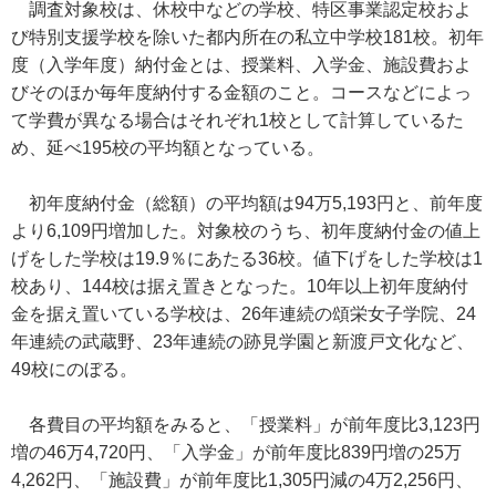
調査対象校は、休校中などの学校、特区事業認定校およ
び特別支援学校を除いた都内所在の私立中学校181校。初年
度（入学年度）納付金とは、授業料、入学金、施設費およ
びそのほか毎年度納付する金額のこと。コースなどによっ
て学費が異なる場合はそれぞれ1校として計算しているた
め、延べ195校の平均額となっている。
初年度納付金（総額）の平均額は94万5,193円と、前年度
より6,109円増加した。対象校のうち、初年度納付金の値上
げをした学校は19.9％にあたる36校。値下げをした学校は1
校あり、144校は据え置きとなった。10年以上初年度納付
金を据え置いている学校は、26年連続の頌栄女子学院、24
年連続の武蔵野、23年連続の跡見学園と新渡戸文化など、
49校にのぼる。
各費目の平均額をみると、「授業料」が前年度比3,123円
増の46万4,720円、「入学金」が前年度比839円増の25万
4,262円、「施設費」が前年度比1,305円減の4万2,256円、