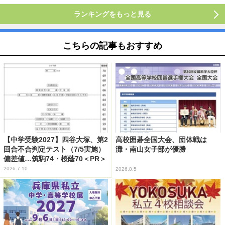
ランキングをもっと見る
こちらの記事もおすすめ
【中学受験2027】四谷大塚、第2
高校囲碁全国大会、団体戦は
回合不合判定テスト（7/5実施）
灘・南山女子部が優勝
偏差値…筑駒74・桜蔭70＜PR＞
2026.7.10
2026.8.5