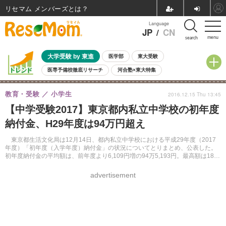
リセマム メンバーズ
Language
JP
/
CN
menu
search
大学受験 by 東進
医学部
東大受験
医専予備校徹底リサーチ
河合塾×東大特集
親子で考える大学選び
高校受験
中学受験
小学校受験
教育・受験
小学生
2016.12.15 Thu 13:45
共通テスト
夏休み
8月開催学校説明会・相談会
【中学受験2017】東京都内私立中学校の初年度
8月開催イベント・WS
全国公立高校 過去問
人気記事
納付金、H29年度は94万円超え
自由研究教材（小学生向け）
自由研究教材（中学生向け）
ランキング
東京都生活文化局は12月14日、都内私立中学校における平成29年度（2017
年度）「初年度（入学年度）納付金」の状況についてとりまとめ、公表した。
初年度納付金の平均額は、前年度より6,109円増の94万5,193円。最高額は187
万円、最低額は54万8,000円だった。
advertisement