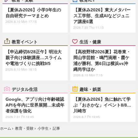
【夏休み2026】小学3年生の
【夏休み2026】東大メタバー
自由研究テーマまとめ
ス工学部、生成AIなどジュニ
ア講座6選
2026.8.10 Mon 17:15
2026.7.30 Thu 11:15
教育イベント
生活・健康
【申込締切8/28正午】明治大
【高校野球2026夏】花巻東・
親子向け体験講座…スライム
岡山学芸館・鳴門渦潮・霞ケ
や電池づくりに挑戦9/5
浦が勝利、第6日は横浜vs沖
縄尚学ほか
2026.8.10 Mon 18:15
2026.8.10 Mon 7:15
デジタル生活
趣味・娯楽
Google、アプリ向け年齢確認
【夏休み2026】魚に触れて学
APIを年内に世界展開…未成年
ぶ「おさかな」イベント8/8…
者保護を強化
川崎市
2026.7.31 Fri 13:45
2026.8.7 Fri 10:45
ホーム
›
教育・受験
›
小学生
›
記事