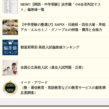
NEW!!【関西・中学受験】浜学園「小6合否判定テス
ト」偏差値一覧
【中学受験の塾選び】SAPIX・日能研・四谷大塚・早稲
アカ・エルカミノ・グノーブルの特徴・費用と合格力
都道府県別 高校入試偏差値ランキング
全国公立高校入試（過去入試問題・正答）
イード・アワード
（塾・通信教育・英語教育などの教育サービスの顧客満
足度調査）