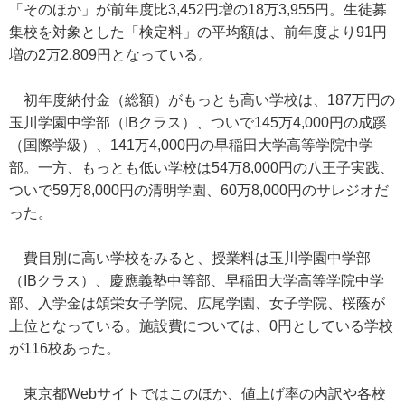
「そのほか」が前年度比3,452円増の18万3,955円。生徒募
集校を対象とした「検定料」の平均額は、前年度より91円
増の2万2,809円となっている。
初年度納付金（総額）がもっとも高い学校は、187万円の
玉川学園中学部（IBクラス）、ついで145万4,000円の成蹊
（国際学級）、141万4,000円の早稲田大学高等学院中学
部。一方、もっとも低い学校は54万8,000円の八王子実践、
ついで59万8,000円の清明学園、60万8,000円のサレジオだ
った。
費目別に高い学校をみると、授業料は玉川学園中学部
（IBクラス）、慶應義塾中等部、早稲田大学高等学院中学
部、入学金は頌栄女子学院、広尾学園、女子学院、桜蔭が
上位となっている。施設費については、0円としている学校
が116校あった。
東京都Webサイトではこのほか、値上げ率の内訳や各校