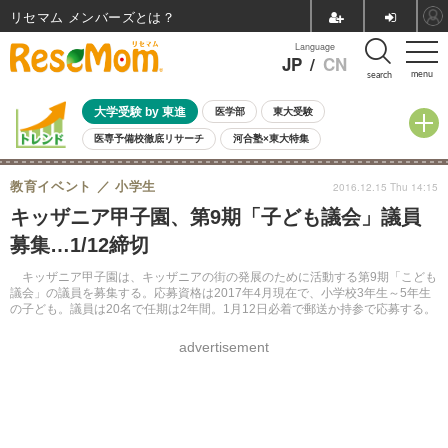
リセマム メンバーズ
Language
JP
/
CN
menu
search
大学受験 by 東進
医学部
東大受験
医専予備校徹底リサーチ
河合塾×東大特集
親子で考える大学選び
高校受験
中学受験
小学校受験
教育イベント
小学生
2016.12.15 Thu 14:15
共通テスト
夏休み
8月開催学校説明会・相談会
キッザニア甲子園、第9期「子ども議会」議員
8月開催イベント・WS
全国公立高校 過去問
人気記事
募集…1/12締切
自由研究教材（小学生向け）
自由研究教材（中学生向け）
ランキング
キッザニア甲子園は、キッザニアの街の発展のために活動する第9期「こども
議会」の議員を募集する。応募資格は2017年4月現在で、小学校3年生～5年生
の子ども。議員は20名で任期は2年間。1月12日必着で郵送か持参で応募する。
advertisement