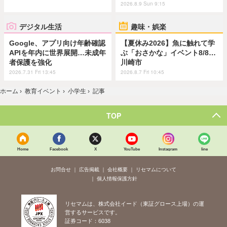
2026.8.9 Sun 9:15
デジタル生活
趣味・娯楽
Google、アプリ向け年齢確認
【夏休み2026】魚に触れて学
APIを年内に世界展開…未成年
ぶ「おさかな」イベント8/8…
者保護を強化
川崎市
2026.7.31 Fri 13:45
2026.8.7 Fri 10:45
ホーム
›
教育イベント
›
小学生
›
記事
TOP
Home
Facebook
X
YouTube
Instagram
line
お問合せ
広告掲載
会社概要
リセマムについて
個人情報保護方針
リセマムは、株式会社イード（東証グロース上場）の運
営するサービスです。
証券コード：6038