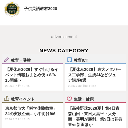
子供英語教材2026
advertisement
NEWS CATEGORY
教育・受験
教育ICT
【夏休み2026】すぐ行けるイ
【夏休み2026】東大メタバー
ベント情報おまとめ便＜8/9-
ス工学部、生成AIなどジュニ
15開催＞
ア講座6選
2026.8.7 Fri 19:45
2026.7.30 Thu 11:15
教育イベント
生活・健康
東京都市大「科学体験教室」
【高校野球2026夏】第4日青
24の実験企画…小中向け9/6
森山田・東日大昌平・大分
商・英明が勝利、第5日は花巻
2026.8.7 Fri 18:15
東vs新田ほか