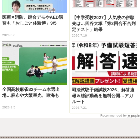
医療✕消防、縫合デモやAED講
【中学受験2027】人気校の併願
習も「おしごと体験博」9/5
先は…四谷大塚「第2回合不合判
定テスト」結果
2026.8.6
2026.7.16
全国高校麻雀32チーム本選出
司法試験予備試験2026、解答速
場…麻布や大阪星光、東海も
報＆総評動画を無料公開…アガ
ルート
2026.8.5
2026.7.21
Recommended by