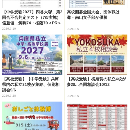
【中学受験2027】四谷大塚、第2
高校囲碁全国大会、団体戦は
回合不合判定テスト（7/5実施）
灘・南山女子部が優勝
偏差値…筑駒74・桜蔭70＜PR＞
2026.7.10
2026.8.5
【高校受験】【中学受験】兵庫
【高校受験】横須賀の私立4校が
県内の私立31校が集結、個別相
参加…合同相談会10/12
談会9/6
2026.7.28
2026.8.5