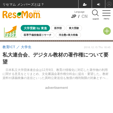
リセマム メンバーズ
Language
JP
/
CN
menu
search
大学受験 by 東進
医学部
東大受験
医専予備校徹底リサーチ
河合塾×東大特集
親子で考える大学選び
高校受験
中学受験
小学校受験
教育ICT
大学生
2016.12.15 Thu 18:45
共通テスト
夏休み
8月開催学校説明会・相談会
私大連合会、デジタル教材の著作権について要
8月開催イベント・WS
全国公立高校 過去問
人気記事
望
自由研究教材（小学生向け）
自由研究教材（中学生向け）
ランキング
日本私立大学団体連合会は12月9日、教育の情報化に対応した著作物の利用
に関する意見をとりまとめ、文化審議会著作権分科会に提出・要望した。教材
資料や講義映像の送信といった異時公衆送信も無償の権利制限の対象とすべき
であるとした。
advertisement