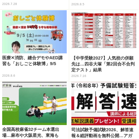
2026.7.28
2026.8.5
医療✕消防、縫合デモやAED講
【中学受験2027】人気校の併願
習も「おしごと体験博」9/5
先は…四谷大塚「第2回合不合判
定テスト」結果
2026.8.6
2026.7.16
全国高校麻雀32チーム本選出
司法試験予備試験2026、解答速
場…麻布や大阪星光、東海も
報＆総評動画を無料公開…アガ