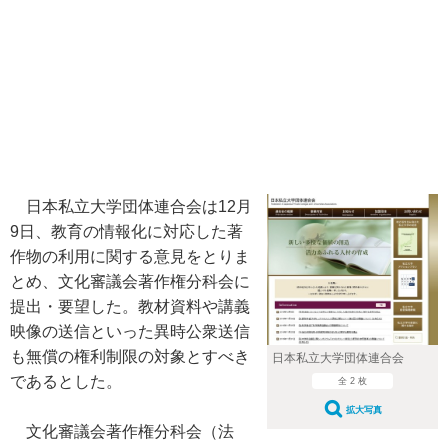
日本私立大学団体連合会は12月
9日、教育の情報化に対応した著
作物の利用に関する意見をとりま
とめ、文化審議会著作権分科会に
提出・要望した。教材資料や講義
映像の送信といった異時公衆送信
も無償の権利制限の対象とすべき
日本私立大学団体連合会
であるとした。
全 2 枚
拡大写真
文化審議会著作権分科会（法