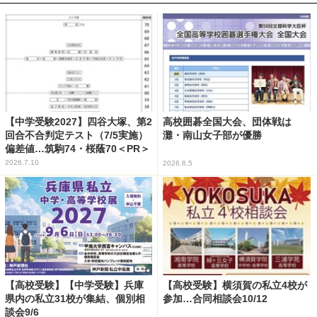
【中学受験2027】四谷大塚、第2
高校囲碁全国大会、団体戦は
回合不合判定テスト（7/5実施）
灘・南山女子部が優勝
偏差値…筑駒74・桜蔭70＜PR＞
2026.7.10
2026.8.5
【高校受験】【中学受験】兵庫
【高校受験】横須賀の私立4校が
県内の私立31校が集結、個別相
参加…合同相談会10/12
談会9/6