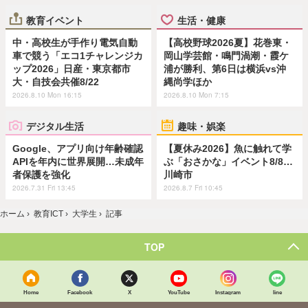
教育イベント
生活・健康
中・高校生が手作り電気自動
【高校野球2026夏】花巻東・
車で競う「エコ1チャレンジカ
岡山学芸館・鳴門渦潮・霞ケ
ップ2026」日産・東京都市
浦が勝利、第6日は横浜vs沖
大・自技会共催8/22
縄尚学ほか
2026.8.10 Mon 16:15
2026.8.10 Mon 7:15
デジタル生活
趣味・娯楽
Google、アプリ向け年齢確認
【夏休み2026】魚に触れて学
APIを年内に世界展開…未成年
ぶ「おさかな」イベント8/8…
者保護を強化
川崎市
2026.7.31 Fri 13:45
2026.8.7 Fri 10:45
ホーム
›
教育ICT
›
大学生
›
記事
TOP
Home
Facebook
X
YouTube
Instagram
line