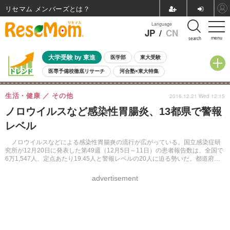
リセマム メンバーズ
Language
JP
/
CN
menu
search
大学受験 by 東進
医学部
東大受験
医専予備校徹底リサーチ
河合塾×東大特集
親子で考える大学選び
高校受験
中学受験
小学校受験
生活・健康
その他
2016.12.21 Wed 12:15
共通テスト
夏休み
8月開催学校説明会・相談会
ノロウイルスなど感染性胃腸炎、13都県で警報
8月開催イベント・WS
全国公立高校 過去問
人気記事
レベル
自由研究教材（小学生向け）
自由研究教材（中学生向け）
ランキング
ノロウイルスなどによる感染性胃腸炎の流行が広がっている。国立感染症研
究所が12月20日に発表した第49週（12月5日～11日）の患者報告数は、全国で
6万1,547人、定点あたり19.45人と警報レベルの20人に迫る勢いだ。都道府県
別では、13都県が警報基準値を超えている。
advertisement