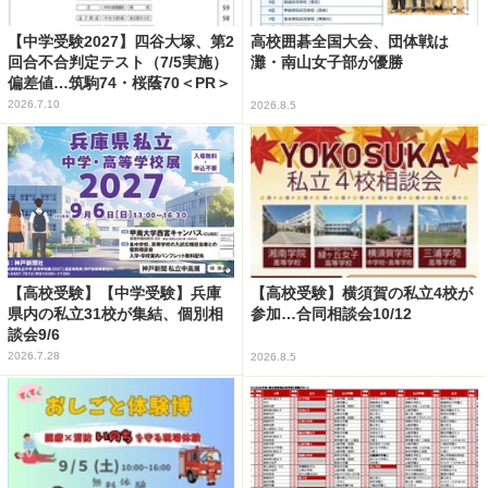
【中学受験2027】四谷大塚、第2
高校囲碁全国大会、団体戦は
回合不合判定テスト（7/5実施）
灘・南山女子部が優勝
偏差値…筑駒74・桜蔭70＜PR＞
2026.7.10
2026.8.5
【高校受験】【中学受験】兵庫
【高校受験】横須賀の私立4校が
県内の私立31校が集結、個別相
参加…合同相談会10/12
談会9/6
2026.7.28
2026.8.5