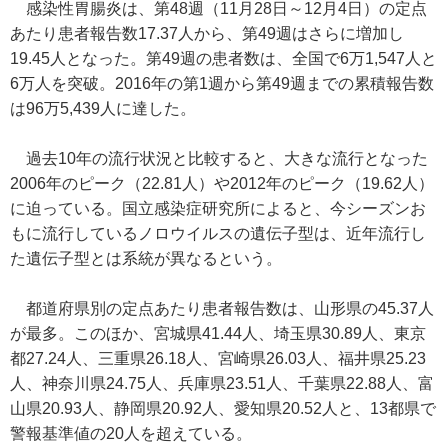
感染性胃腸炎は、第48週（11月28日～12月4日）の定点
あたり患者報告数17.37人から、第49週はさらに増加し
19.45人となった。第49週の患者数は、全国で6万1,547人と
6万人を突破。2016年の第1週から第49週までの累積報告数
は96万5,439人に達した。
過去10年の流行状況と比較すると、大きな流行となった
2006年のピーク（22.81人）や2012年のピーク（19.62人）
に迫っている。国立感染症研究所によると、今シーズンお
もに流行しているノロウイルスの遺伝子型は、近年流行し
た遺伝子型とは系統が異なるという。
都道府県別の定点あたり患者報告数は、山形県の45.37人
が最多。このほか、宮城県41.44人、埼玉県30.89人、東京
都27.24人、三重県26.18人、宮崎県26.03人、福井県25.23
人、神奈川県24.75人、兵庫県23.51人、千葉県22.88人、富
山県20.93人、静岡県20.92人、愛知県20.52人と、13都県で
警報基準値の20人を超えている。