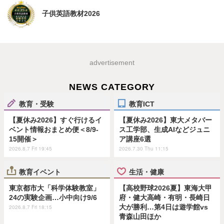
子供英語教材2026
advertisement
NEWS CATEGORY
教育・受験
教育ICT
【夏休み2026】すぐ行けるイ
【夏休み2026】東大メタバー
ベント情報おまとめ便＜8/9-
ス工学部、生成AIなどジュニ
15開催＞
ア講座6選
2026.8.7 Fri 19:45
2026.7.30 Thu 11:15
教育イベント
生活・健康
東京都市大「科学体験教室」
【高校野球2026夏】東海大甲
24の実験企画…小中向け9/6
府・健大高崎・有明・長崎日
大が勝利…第4日は遊学館vs
2026.8.7 Fri 18:15
青森山田ほか