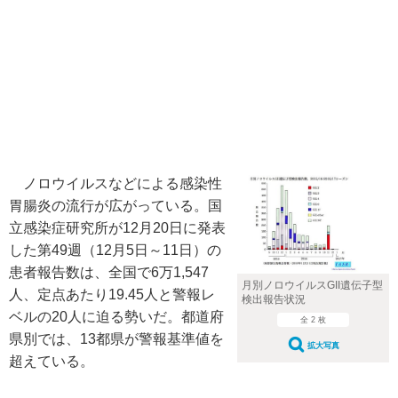
ノロウイルスなどによる感染性
胃腸炎の流行が広がっている。国
立感染症研究所が12月20日に発表
した第49週（12月5日～11日）の
患者報告数は、全国で6万1,547
月別ノロウイルスGII遺伝子型
人、定点あたり19.45人と警報レ
検出報告状況
ベルの20人に迫る勢いだ。都道府
全 2 枚
県別では、13都県が警報基準値を
拡大写真
超えている。