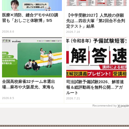
医療✕消防、縫合デモやAED講
【中学受験2027】人気校の併願
習も「おしごと体験博」9/5
先は…四谷大塚「第2回合不合判
定テスト」結果
2026.8.6
2026.7.16
全国高校麻雀32チーム本選出
司法試験予備試験2026、解答速
場…麻布や大阪星光、東海も
報＆総評動画を無料公開…アガ
ルート
2026.8.5
2026.7.21
Recommended by