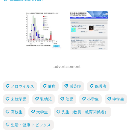
advertisement
ノロウイルス
健康
感染症
保護者
未就学児
乳幼児
幼児
小学生
中学生
高校生
大学生
先生（教員・教育関係者）
生活・健康 トピックス