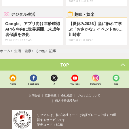
2026.8.8 Sat 9:52
デジタル生活
趣味・娯楽
Google、アプリ向け年齢確認
【夏休み2026】魚に触れて学
APIを年内に世界展開…未成年
ぶ「おさかな」イベント8/8…
者保護を強化
川崎市
2026.7.31 Fri 13:45
2026.8.7 Fri 10:45
ホーム
›
生活・健康
›
その他
›
記事
TOP
Home
Facebook
X
YouTube
Instagram
line
お問合せ
広告掲載
会社概要
リセマムについて
個人情報保護方針
リセマムは、株式会社イード（東証グロース上場）の運
営するサービスです。
証券コード：6038