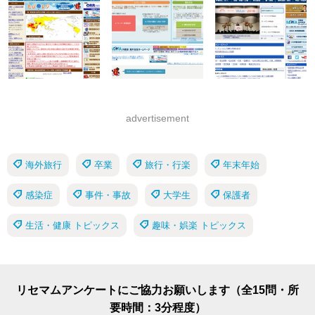
advertisement
海外旅行
卒業
旅行・行楽
年末年始
感染症
事件・事故
大学生
保護者
生活・健康 トピックス
趣味・娯楽 トピックス
リセマムアンケートにご協力お願いします（全15問・所
要時間：3分程度）