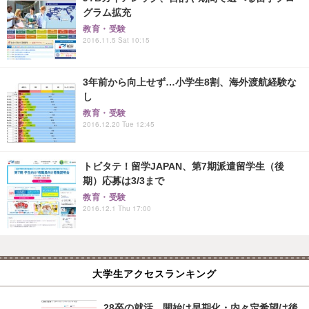
グラム拡充
教育・受験
2016.11.5 Sat 10:15
3年前から向上せず…小学生8割、海外渡航経験な
し
教育・受験
2016.12.20 Tue 12:45
トビタテ！留学JAPAN、第7期派遣留学生（後
期）応募は3/3まで
教育・受験
2016.12.1 Thu 17:00
大学生アクセスランキング
28卒の就活、開始は早期化・内々定希望は後