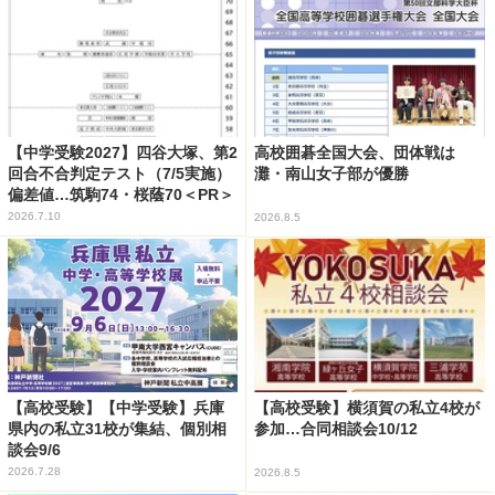
【中学受験2027】四谷大塚、第2
高校囲碁全国大会、団体戦は
回合不合判定テスト（7/5実施）
灘・南山女子部が優勝
偏差値…筑駒74・桜蔭70＜PR＞
2026.7.10
2026.8.5
【高校受験】【中学受験】兵庫
【高校受験】横須賀の私立4校が
県内の私立31校が集結、個別相
参加…合同相談会10/12
談会9/6
2026.7.28
2026.8.5