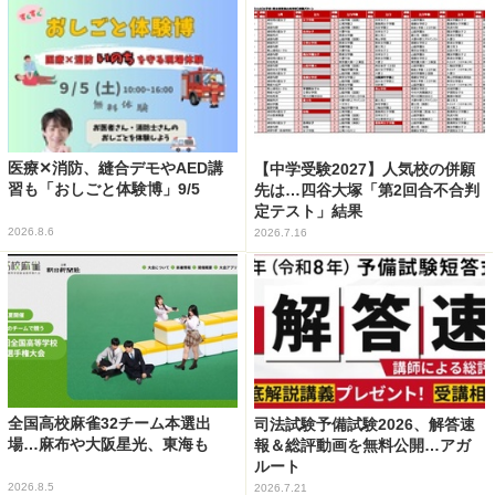
医療✕消防、縫合デモやAED講
【中学受験2027】人気校の併願
習も「おしごと体験博」9/5
先は…四谷大塚「第2回合不合判
定テスト」結果
2026.8.6
2026.7.16
全国高校麻雀32チーム本選出
司法試験予備試験2026、解答速
場…麻布や大阪星光、東海も
報＆総評動画を無料公開…アガ
ルート
2026.8.5
2026.7.21