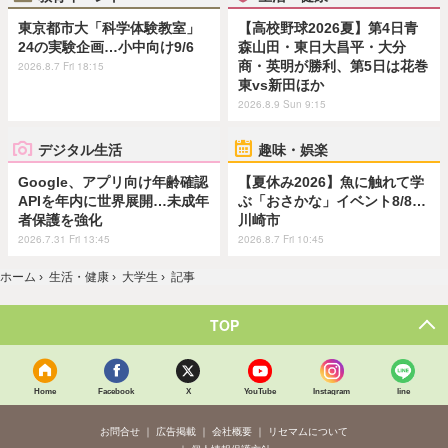
東京都市大「科学体験教室」
【高校野球2026夏】第4日青
24の実験企画…小中向け9/6
森山田・東日大昌平・大分
商・英明が勝利、第5日は花巻
2026.8.7 Fri 18:15
東vs新田ほか
2026.8.9 Sun 9:15
デジタル生活
趣味・娯楽
Google、アプリ向け年齢確認
【夏休み2026】魚に触れて学
APIを年内に世界展開…未成年
ぶ「おさかな」イベント8/8…
者保護を強化
川崎市
2026.7.31 Fri 13:45
2026.8.7 Fri 10:45
ホーム
›
生活・健康
›
大学生
›
記事
TOP
Home
Facebook
X
YouTube
Instagram
line
お問合せ
広告掲載
会社概要
リセマムについて