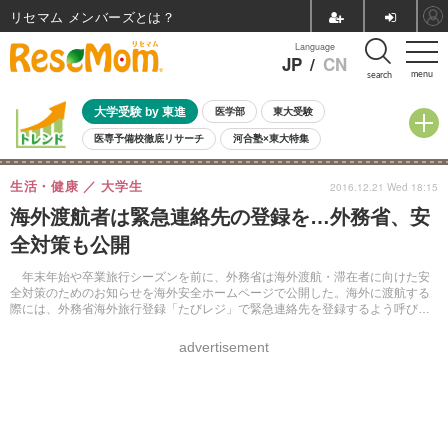
リセマム メンバーズ
Language
JP
/
CN
menu
search
大学受験 by 東進
医学部
東大受験
医専予備校徹底リサーチ
河合塾×東大特集
親子で考える大学選び
高校受験
中学受験
小学校受験
生活・健康
大学生
2016.12.21 Wed 18:15
共通テスト
夏休み
8月開催学校説明会・相談会
海外渡航者は緊急連絡先の登録を…外務省、安
8月開催イベント・WS
全国公立高校 過去問
人気記事
全対策も公開
自由研究教材（小学生向け）
自由研究教材（中学生向け）
ランキング
年末年始や卒業旅行シーズンを前に、外務省は海外渡航・滞在者に向けた安
全対策のためのお知らせを海外安全ホームページで公開した。海外に渡航する
際には、外務省海外旅行登録「たびレジ」で緊急連絡先を登録するよう呼びか
けている。
advertisement