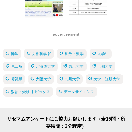
advertisement
科学
文部科学省
算数・数学
大学生
理工系
北海道大学
東京大学
京都大学
滋賀県
大阪大学
九州大学
大学・短期大学
教育・受験 トピックス
データサイエンス
リセマムアンケートにご協力お願いします（全15問・所
要時間：3分程度）