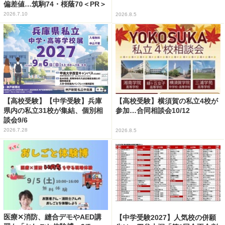
偏差値…筑駒74・桜蔭70＜PR＞
2026.7.10
2026.8.5
【高校受験】【中学受験】兵庫
【高校受験】横須賀の私立4校が
県内の私立31校が集結、個別相
参加…合同相談会10/12
談会9/6
2026.7.28
2026.8.5
医療✕消防、縫合デモやAED講
【中学受験2027】人気校の併願