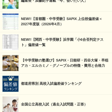
編集長・加藤紀子連載「今、会いたい人」
NEW!!【首都圏・中学受験】SAPIX 上位校偏差値＜
2027年度版（2026年4月）
NEW!!【関西・中学受験】浜学園「小6合否判定テス
ト」偏差値一覧
【中学受験の塾選び】SAPIX・日能研・四谷大塚・早稲
アカ・エルカミノ・グノーブルの特徴・費用と合格力
都道府県別 高校入試偏差値ランキング
全国公立高校入試（過去入試問題・正答）