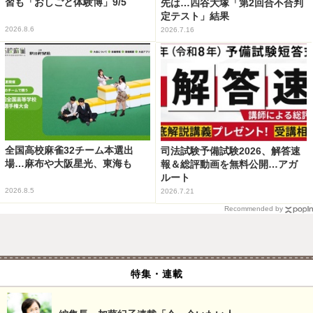
習も「おしごと体験博」9/5
先は…四谷大塚「第2回合不合判
定テスト」結果
2026.8.6
2026.7.16
全国高校麻雀32チーム本選出
司法試験予備試験2026、解答速
場…麻布や大阪星光、東海も
報＆総評動画を無料公開…アガ
ルート
2026.8.5
2026.7.21
Recommended by
特集・連載