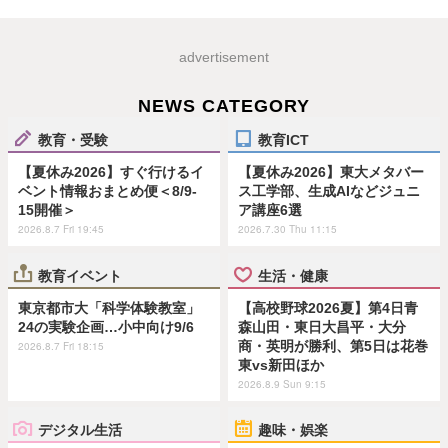
advertisement
NEWS CATEGORY
教育・受験
教育ICT
【夏休み2026】すぐ行けるイ
【夏休み2026】東大メタバー
ベント情報おまとめ便＜8/9-
ス工学部、生成AIなどジュニ
15開催＞
ア講座6選
2026.8.7 Fri 19:45
2026.7.30 Thu 11:15
教育イベント
生活・健康
東京都市大「科学体験教室」
【高校野球2026夏】第4日青
24の実験企画…小中向け9/6
森山田・東日大昌平・大分
商・英明が勝利、第5日は花巻
2026.8.7 Fri 18:15
東vs新田ほか
2026.8.9 Sun 9:15
デジタル生活
趣味・娯楽