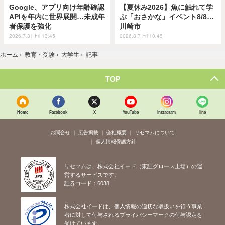
Google、アプリ向け年齢確認
【夏休み2026】魚に触れて学
APIを年内に世界展開…未成年
ぶ「おさかな」イベント8/8…
者保護を強化
川崎市
2026.7.31 Fri 13:45
2026.8.7 Fri 10:45
ホーム
›
教育・受験
›
大学生
›
記事
TOP
Home
Facebook
X
YouTube
Instagram
line
お問合せ
広告掲載
会社概要
リセマムについて
個人情報保護方針
リセマムは、株式会社イード（東証グロース上場）の運
営するサービスです。
証券コード：6038
株式会社イードは、個人情報の適切な取扱いを行う事業
者に対して付与されるプライバシーマークの付与認定を
受けています。