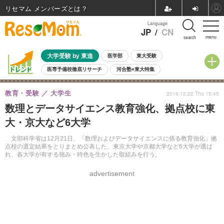
リセマム メンバーズ
Language
JP
/
CN
menu
search
大学受験 by 東進
医学部
東大受験
医専予備校徹底リサーチ
河合塾×東大特集
親子で考える大学選び
高校受験
中学受験
小学校受験
教育・受験
大学生
2016.12.22 Thu 15:45
共通テスト
夏休み
8月開催学校説明会・相談会
数理とデータサイエンス教育強化、拠点校に東
8月開催イベント・WS
全国公立高校 過去問
人気記事
大・京大など6大学
自由研究教材（小学生向け）
自由研究教材（中学生向け）
ランキング
文部科学省は12月21日、「数理およびデータサイエンスに係る教育強化」拠
点校の選定結果をとりまとめ公表した。東京大学や京都大学など6大学が選ば
れ、各大学が有する強み・特色を生かした取組みを行う。
advertisement