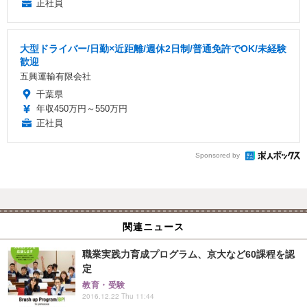
正社員
大型ドライバー/日勤×近距離/週休2日制/普通免許でOK/未経験
歓迎
五興運輸有限会社
千葉県
年収450万円～550万円
正社員
Sponsored by
関連ニュース
職業実践力育成プログラム、京大など60課程を認
定
教育・受験
2016.12.22 Thu 11:44