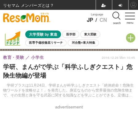
リセマム メンバーズ
Language
JP
/
CN
menu
search
大学受験 by 東進
医学部
東大受験
医専予備校徹底リサーチ
河合塾×東大特集
親子で考える大学選び
高校受験
中学受験
小学校受験
教育・受験
小学生
2016.12.26 Mon 10:45
共通テスト
夏休み
8月開催学校説明会・相談会
学研、まんがで学ぶ「科学ふしぎクエスト」危
8月開催イベント・WS
全国公立高校 過去問
人気記事
険生物編が登場
自由研究教材（小学生向け）
自由研究教材（中学生向け）
ランキング
学研プラスは11月24日、学研まんが科学ふしぎクエスト「絶体絶命！危険生
物ワールドを攻略せよ！」を発売した。身近なものから世界最強の危険生物ま
で、その生態と身を守る武器に関する知識などを学ぶことができる。定価は
1,200円（税別）。
advertisement