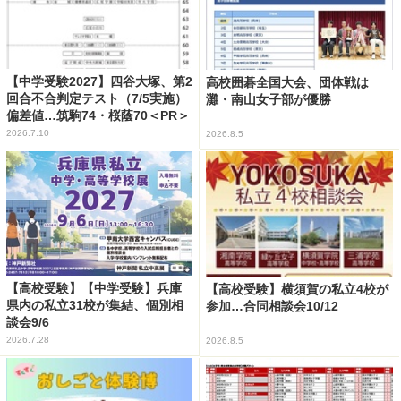
【中学受験2027】四谷大塚、第2
高校囲碁全国大会、団体戦は
回合不合判定テスト（7/5実施）
灘・南山女子部が優勝
偏差値…筑駒74・桜蔭70＜PR＞
2026.7.10
2026.8.5
【高校受験】【中学受験】兵庫
【高校受験】横須賀の私立4校が
県内の私立31校が集結、個別相
参加…合同相談会10/12
談会9/6
2026.7.28
2026.8.5