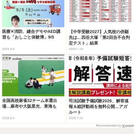
医療✕消防、縫合デモやAED講
【中学受験2027】人気校の併願
習も「おしごと体験博」9/5
先は…四谷大塚「第2回合不合判
定テスト」結果
2026.8.6
2026.7.16
全国高校麻雀32チーム本選出
司法試験予備試験2026、解答速
場…麻布や大阪星光、東海も
報＆総評動画を無料公開…アガ
ルート
2026.8.5
2026.7.21
Recommended by