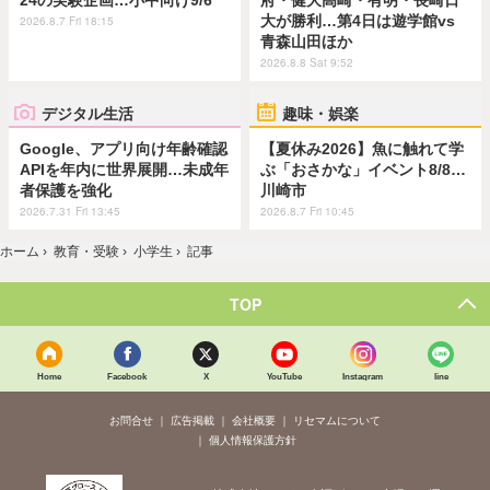
24の実験企画…小中向け9/6
府・健大高崎・有明・長崎日
大が勝利…第4日は遊学館vs
2026.8.7 Fri 18:15
青森山田ほか
2026.8.8 Sat 9:52
デジタル生活
趣味・娯楽
Google、アプリ向け年齢確認
【夏休み2026】魚に触れて学
APIを年内に世界展開…未成年
ぶ「おさかな」イベント8/8…
者保護を強化
川崎市
2026.7.31 Fri 13:45
2026.8.7 Fri 10:45
ホーム
›
教育・受験
›
小学生
›
記事
TOP
Home
Facebook
X
YouTube
Instagram
line
お問合せ
広告掲載
会社概要
リセマムについて
個人情報保護方針