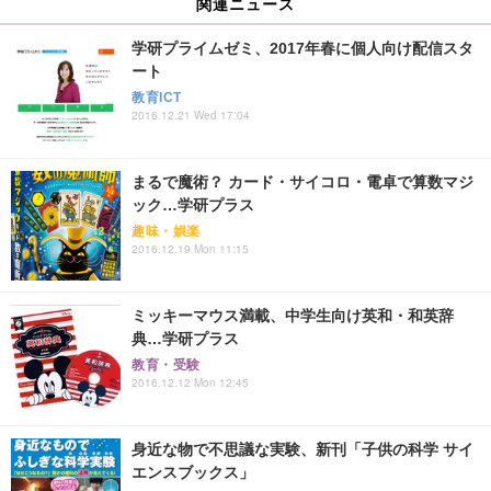
関連ニュース
学研プライムゼミ、2017年春に個人向け配信スタ
ート
教育ICT
2016.12.21 Wed 17:04
まるで魔術？ カード・サイコロ・電卓で算数マジ
ック…学研プラス
趣味・娯楽
2016.12.19 Mon 11:15
ミッキーマウス満載、中学生向け英和・和英辞
典…学研プラス
教育・受験
2016.12.12 Mon 12:45
身近な物で不思議な実験、新刊「子供の科学 サイ
エンスブックス」