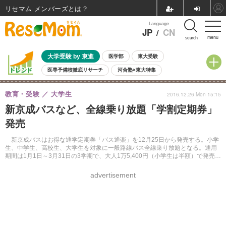
リセマム メンバーズ
Language
JP
/
CN
menu
search
大学受験 by 東進
医学部
東大受験
医専予備校徹底リサーチ
河合塾×東大特集
親子で考える大学選び
高校受験
中学受験
小学校受験
教育・受験
大学生
2016.12.26 Mon 15:15
共通テスト
夏休み
8月開催学校説明会・相談会
新京成バスなど、全線乗り放題「学割定期券」
8月開催イベント・WS
全国公立高校 過去問
人気記事
発売
自由研究教材（小学生向け）
自由研究教材（中学生向け）
ランキング
新京成バスはお得な通学定期券「バス通楽」を12月25日から発売する。小学
生、中学生、高校生、大学生を対象に一般路線バス全線乗り放題となる。通用
期間は1月1日～3月31日の3学期で、大人1万5,400円（小学生は半額）で発売す
る。
advertisement