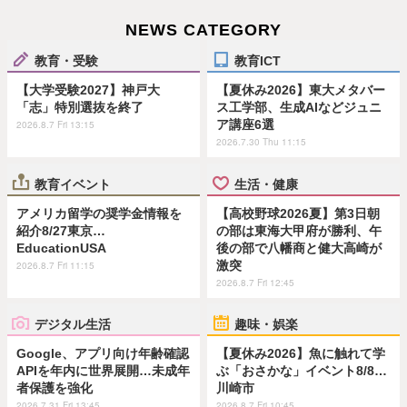
NEWS CATEGORY
教育・受験
教育ICT
【大学受験2027】神戸大
【夏休み2026】東大メタバー
「志」特別選抜を終了
ス工学部、生成AIなどジュニ
ア講座6選
2026.8.7 Fri 13:15
2026.7.30 Thu 11:15
教育イベント
生活・健康
アメリカ留学の奨学金情報を
【高校野球2026夏】第3日朝
紹介8/27東京…
の部は東海大甲府が勝利、午
EducationUSA
後の部で八幡商と健大高崎が
激突
2026.8.7 Fri 11:15
2026.8.7 Fri 12:45
デジタル生活
趣味・娯楽
Google、アプリ向け年齢確認
【夏休み2026】魚に触れて学
APIを年内に世界展開…未成年
ぶ「おさかな」イベント8/8…
者保護を強化
川崎市
2026.7.31 Fri 13:45
2026.8.7 Fri 10:45