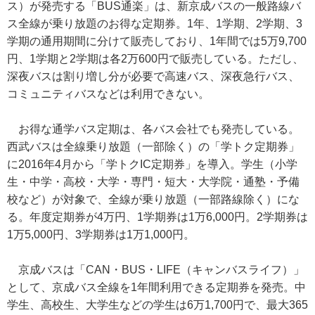
ス）が発売する「BUS通楽」は、新京成バスの一般路線バ
ス全線が乗り放題のお得な定期券。1年、1学期、2学期、3
学期の通用期間に分けて販売しており、1年間では5万9,700
円、1学期と2学期は各2万600円で販売している。ただし、
深夜バスは割り増し分が必要で高速バス、深夜急行バス、
コミュニティバスなどは利用できない。
お得な通学バス定期は、各バス会社でも発売している。
西武バスは全線乗り放題（一部除く）の「学トク定期券」
に2016年4月から「学トクIC定期券」を導入。学生（小学
生・中学・高校・大学・専門・短大・大学院・通塾・予備
校など）が対象で、全線が乗り放題（一部路線除く）にな
る。年度定期券が4万円、1学期券は1万6,000円。2学期券は
1万5,000円、3学期券は1万1,000円。
京成バスは「CAN・BUS・LIFE（キャンバスライフ）」
として、京成バス全線を1年間利用できる定期券を発売。中
学生、高校生、大学生などの学生は6万1,700円で、最大365