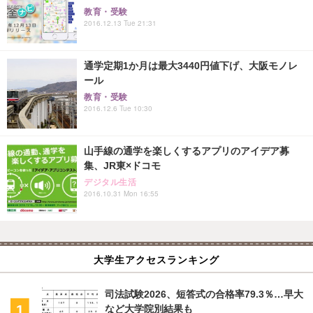
教育・受験
2016.12.13 Tue 21:31
通学定期1か月は最大3440円値下げ、大阪モノレ
ール
教育・受験
2016.12.6 Tue 10:30
山手線の通学を楽しくするアプリのアイデア募
集、JR東×ドコモ
デジタル生活
2016.10.31 Mon 16:55
大学生アクセスランキング
司法試験2026、短答式の合格率79.3％…早大
など大学院別結果も