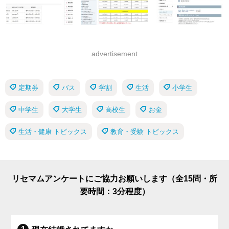
advertisement
定期券
バス
学割
生活
小学生
中学生
大学生
高校生
お金
生活・健康 トピックス
教育・受験 トピックス
リセマムアンケートにご協力お願いします（全15問・所
要時間：3分程度）