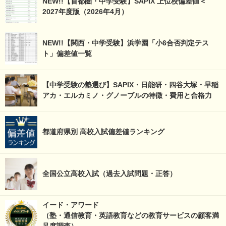
NEW!!【首都圏・中学受験】SAPIX 上位校偏差値＜
2027年度版（2026年4月）
NEW!!【関西・中学受験】浜学園「小6合否判定テス
ト」偏差値一覧
【中学受験の塾選び】SAPIX・日能研・四谷大塚・早稲
アカ・エルカミノ・グノーブルの特徴・費用と合格力
都道府県別 高校入試偏差値ランキング
全国公立高校入試（過去入試問題・正答）
イード・アワード
（塾・通信教育・英語教育などの教育サービスの顧客満