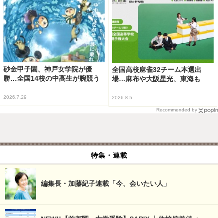
砂金甲子園、神戸女学院が優
全国高校麻雀32チーム本選出
勝…全国14校の中高生が腕競う
場…麻布や大阪星光、東海も
2026.7.29
2026.8.5
Recommended by
特集・連載
編集長・加藤紀子連載「今、会いたい人」