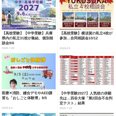
【高校受験】【中学受験】兵庫
【高校受験】横須賀の私立4校が
県内の私立31校が集結、個別相
参加…合同相談会10/12
談会9/6
2026.7.28
2026.8.5
医療✕消防、縫合デモやAED講
【中学受験2027】人気校の併願
習も「おしごと体験博」9/5
先は…四谷大塚「第2回合不合判
定テスト」結果
2026.8.6
2026.7.16