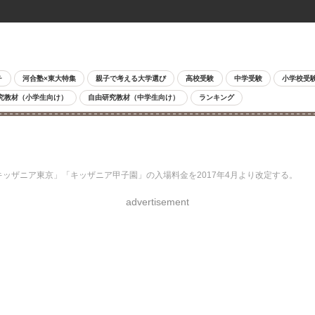
チ
河合塾×東大特集
親子で考える大学選び
高校受験
中学受験
小学校受
究教材（小学生向け）
自由研究教材（中学生向け）
ランキング
キッザニア東京」「キッザニア甲子園」の入場料金を2017年4月より改定する。
advertisement