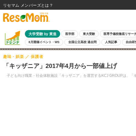
リセマム メンバーズ
大学受験 by 東進
医学部
東大受験
医専予備校徹底リサー
8月開催イベント・WS
全国公立高校 過去問
人気記事
自由研
趣味・娯楽
保護者
「キッザニア」2017年4月から一部値上げ
子ども向け職業・社会体験施設「キッザニア」を運営するKCJ GROUPは、「