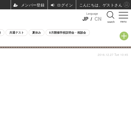
ログイン
こんにちは、ゲストさん
Language
JP
/
CN
menu
search
験
共通テスト
夏休み
8月開催学校説明会・相談会
2016.12.27 Tue 10:45