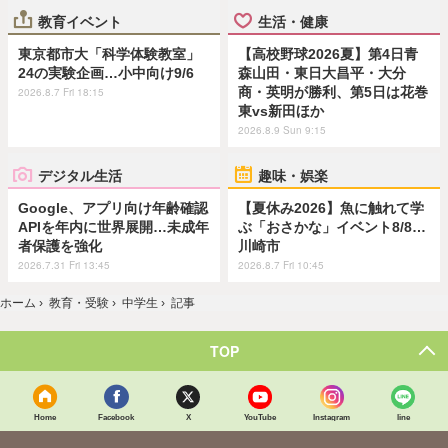
教育イベント
生活・健康
東京都市大「科学体験教室」
【高校野球2026夏】第4日青
24の実験企画…小中向け9/6
森山田・東日大昌平・大分
商・英明が勝利、第5日は花巻
2026.8.7 Fri 18:15
東vs新田ほか
2026.8.9 Sun 9:15
デジタル生活
趣味・娯楽
Google、アプリ向け年齢確認
【夏休み2026】魚に触れて学
APIを年内に世界展開…未成年
ぶ「おさかな」イベント8/8…
者保護を強化
川崎市
2026.7.31 Fri 13:45
2026.8.7 Fri 10:45
ホーム
›
教育・受験
›
中学生
›
記事
TOP
Home
Facebook
X
YouTube
Instagram
line