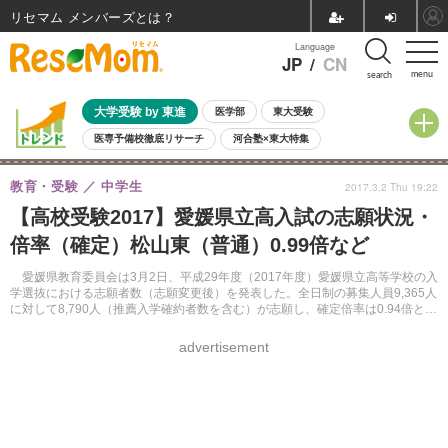
リセマム メンバーズ
Language
JP
/
CN
menu
search
大学受験 by 東進
医学部
東大受験
医専予備校徹底リサーチ
河合塾×東大特集
親子で考える大学選び
高校受験
中学受験
小学校受験
教育・受験
中学生
2017.3.2 Thu 19:22
共通テスト
夏休み
8月開催学校説明会・相談会
【高校受験2017】愛媛県立高入試の志願状況・
8月開催イベント・WS
全国公立高校 過去問
人気記事
倍率（確定）松山東（普通）0.99倍など
自由研究教材（小学生向け）
自由研究教材（中学生向け）
ランキング
愛媛県教育委員会は3月2日、平成29年度（2017年度）愛媛県立高等学校の入
学選抜における志願者数（志願変更後）を発表した。全日制の募集人員9,365人
に対して8,790人（推薦入学確約者数を含む）が志願し、確定倍率は0.94倍とな
った。
advertisement