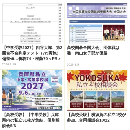
【中学受験2027】四谷大塚、第2
高校囲碁全国大会、団体戦は
回合不合判定テスト（7/5実施）
灘・南山女子部が優勝
偏差値…筑駒74・桜蔭70＜PR＞
2026.7.10
2026.8.5
【高校受験】【中学受験】兵庫
【高校受験】横須賀の私立4校が
県内の私立31校が集結、個別相
参加…合同相談会10/12
談会9/6