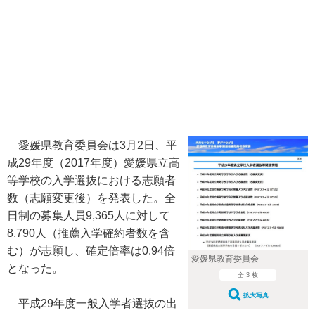
愛媛県教育委員会は3月2日、平
成29年度（2017年度）愛媛県立高
等学校の入学選抜における志願者
数（志願変更後）を発表した。全
日制の募集人員9,365人に対して
8,790人（推薦入学確約者数を含
む）が志願し、確定倍率は0.94倍
愛媛県教育委員会
となった。
全 3 枚
拡大写真
平成29年度一般入学者選抜の出