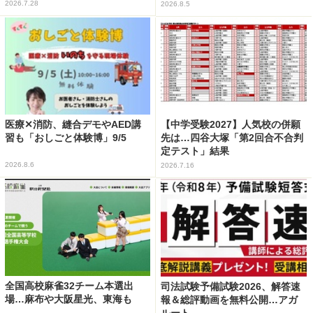
2026.7.28
2026.8.5
医療✕消防、縫合デモやAED講
【中学受験2027】人気校の併願
習も「おしごと体験博」9/5
先は…四谷大塚「第2回合不合判
定テスト」結果
2026.8.6
2026.7.16
全国高校麻雀32チーム本選出
司法試験予備試験2026、解答速
場…麻布や大阪星光、東海も
報＆総評動画を無料公開…アガ
ルート