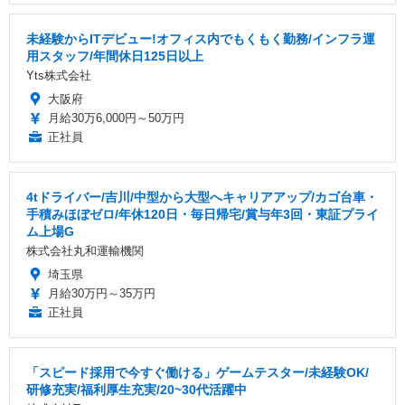
未経験からITデビュー!オフィス内でもくもく勤務/インフラ運
用スタッフ/年間休日125日以上
Yts株式会社
大阪府
月給30万6,000円～50万円
正社員
4tドライバー/吉川/中型から大型へキャリアアップ/カゴ台車・
手積みほぼゼロ/年休120日・毎日帰宅/賞与年3回・東証プライ
ム上場G
株式会社丸和運輸機関
埼玉県
月給30万円～35万円
正社員
「スピード採用で今すぐ働ける」ゲームテスター/未経験OK/
研修充実/福利厚生充実/20~30代活躍中