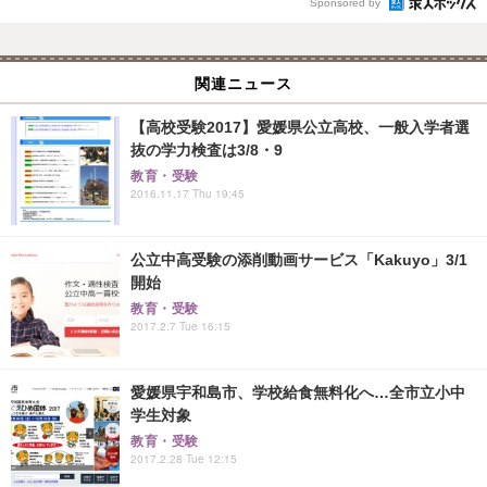
Sponsored by
関連ニュース
【高校受験2017】愛媛県公立高校、一般入学者選
抜の学力検査は3/8・9
教育・受験
2016.11.17 Thu 19:45
公立中高受験の添削動画サービス「Kakuyo」3/1
開始
教育・受験
2017.2.7 Tue 16:15
愛媛県宇和島市、学校給食無料化へ…全市立小中
学生対象
教育・受験
2017.2.28 Tue 12:15