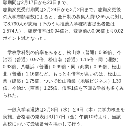
願期間は2月17日から23日まで、
志願変更受付期間は2月24日から3月2日まで。志願変更後
の入学志願者数によると、全日制の募集人員9,365人に対し
て8,790人が志願（そのうち推薦入学確約書提出者数は
1,574人）。確定倍率は0.94倍と、変更前の0.96倍より0.02
ポイント減となった。
学校学科別の倍率をみると、松山東（普通）0.99倍、今
治西（普通）0.97倍、松山南（普通）1.15倍・同（理数）
0.93倍、八幡浜（普通）0.99倍・同（商業）0.95倍、松山
北（普通）1.16倍など。もっとも倍率が高いのは、松山工
業（建築）1.75倍、ついで松山商業（地域ビジネス）1.30
倍、今治北（商業）1.25倍。倍率1倍を下回る学校も多くみ
られた。
一般入学者選抜は3月8日（水）と9日（木）に学力検査を
実施。合格者の発表は3月17日（金）午前10時より、当該
高校において受験番号を掲示して行う。