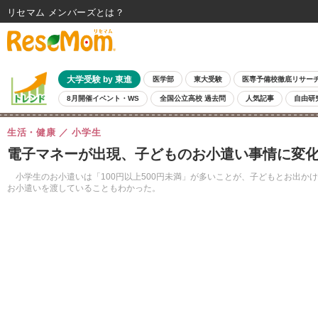
リセマム メンバーズ
大学受験 by 東進
医学部
東大受験
医専予備校徹底リサー
8月開催イベント・WS
全国公立高校 過去問
人気記事
自由研
生活・健康
小学生
電子マネーが出現、子どものお小遣い事情に変
小学生のお小遣いは「100円以上500円未満」が多いことが、子どもとお出かけ情
お小遣いを渡していることもわかった。