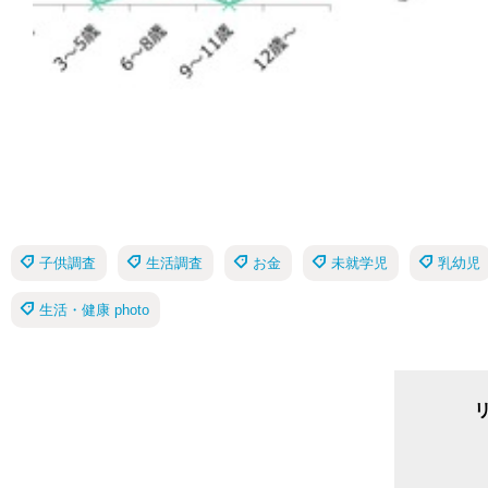
子供調査
生活調査
お金
未就学児
乳幼児
生活・健康 photo