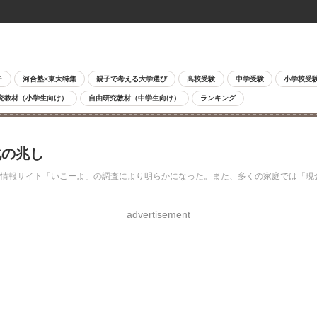
チ
河合塾×東大特集
親子で考える大学選び
高校受験
中学受験
小学校受
究教材（小学生向け）
自由研究教材（中学生向け）
ランキング
化の兆し
報サイト「いこーよ」の調査により明らかになった。また、多くの家庭では「現金」を渡し
advertisement