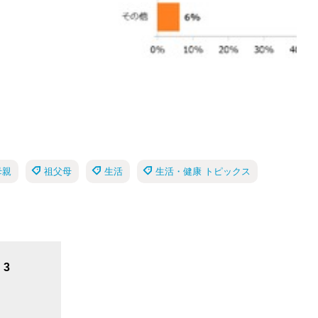
母親
祖父母
生活
生活・健康 トピックス
3