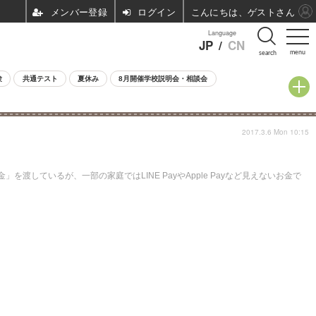
ログイン
こんにちは、ゲストさん
Language
JP
/
CN
menu
search
験
共通テスト
夏休み
8月開催学校説明会・相談会
2017.3.6 Mon 10:15
ているが、一部の家庭ではLINE PayやApple Payなど見えないお金で