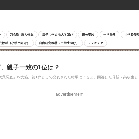
チ
河合塾×東大特集
親子で考える大学選び
高校受験
中学受験
小学校受
究教材（小学生向け）
自由研究教材（中学生向け）
ランキング
、親子一致の1位は？
識調査」を実施。第1弾として発表された結果によると、回答した母親・高校生と
advertisement