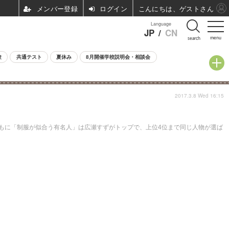
ログイン
こんにちは、ゲストさん
Language
JP
/
CN
menu
search
験
共通テスト
夏休み
8月開催学校説明会・相談会
2017.3.8 Wed 16:15
もに「制服が似合う有名人」は広瀬すずがトップで、上位4位まで同じ人物が選ば