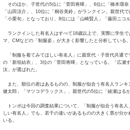
そのほか、子世代の5位に「菅田将暉」、6位に「橋本環奈
「山田涼介」、10位に「桐谷美鈴」がランクイン。親世代で
「小栗旬」となっており、8位には「山崎賢人」「藤田ニコ
ランクインした有名人はすべて18歳以上で、実際に学生で
マ、CMなどの「制服姿」が大きく影響したと分析している
「制服を着てみてほしい有名人」に親世代・子世代共通でラ
の「新垣結衣」、3位の「菅田将暉」となっている。「広瀬
汰」が選ばれた。
また、順位の差はあるものの、制服が似合う有名人ランキン
健太郎」「マツコデラックス」、親世代の5位に「綾瀬はる
トンボは今回の調査結果について、「制服が似合う有名人」
しい有名人」でも、若干の違いがあるものの大きく票が分か
いる。