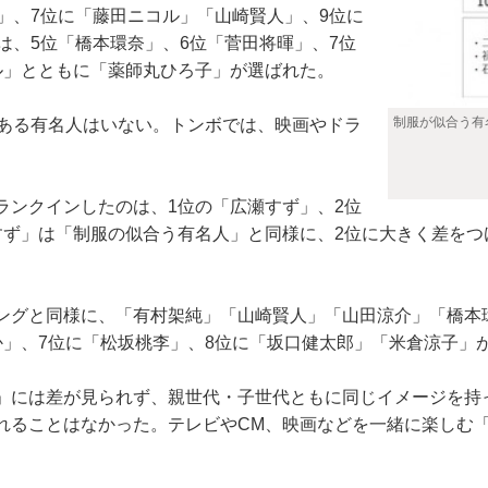
」、7位に「藤田ニコル」「山崎賢人」、9位に
は、5位「橋本環奈」、6位「菅田将暉」、7位
ル」とともに「薬師丸ひろ子」が選ばれた。
制服が似合う有
ある有名人はいない。トンボでは、映画やドラ
。
ンクインしたのは、1位の「広瀬すず」、2位
すず」は「制服の似合う有名人」と同様に、2位に大きく差をつ
グと同様に、「有村架純」「山崎賢人」「山田涼介」「橋本環
か」、7位に「松坂桃李」、8位に「坂口健太郎」「米倉涼子」
には差が見られず、親世代・子世代ともに同じイメージを持
れることはなかった。テレビやCM、映画などを一緒に楽しむ