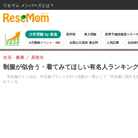
リセマム メンバーズ
大学受験 by 東進
医学部
東大受験
医専予備校徹底リサー
8月開催イベント・WS
全国公立高校 過去問
人気記事
自由研
生活・健康
高校生
制服が似合う・着てみてほしい有名人ランキング
学生服のトンボは、学生服ブランドが行う活動の一環として「学生服に関する意
れている。