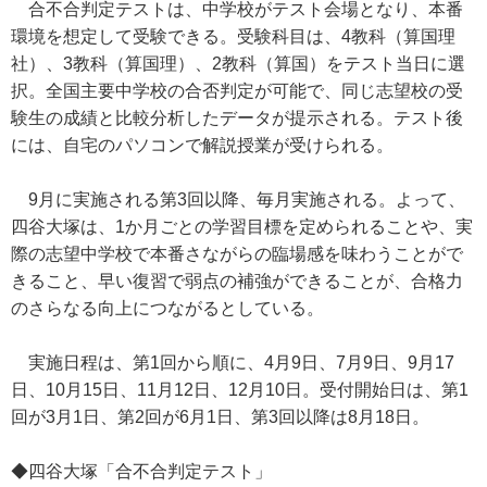
合不合判定テストは、中学校がテスト会場となり、本番
環境を想定して受験できる。受験科目は、4教科（算国理
社）、3教科（算国理）、2教科（算国）をテスト当日に選
択。全国主要中学校の合否判定が可能で、同じ志望校の受
験生の成績と比較分析したデータが提示される。テスト後
には、自宅のパソコンで解説授業が受けられる。
9月に実施される第3回以降、毎月実施される。よって、
四谷大塚は、1か月ごとの学習目標を定められることや、実
際の志望中学校で本番さながらの臨場感を味わうことがで
きること、早い復習で弱点の補強ができることが、合格力
のさらなる向上につながるとしている。
実施日程は、第1回から順に、4月9日、7月9日、9月17
日、10月15日、11月12日、12月10日。受付開始日は、第1
回が3月1日、第2回が6月1日、第3回以降は8月18日。
◆四谷大塚「合不合判定テスト」