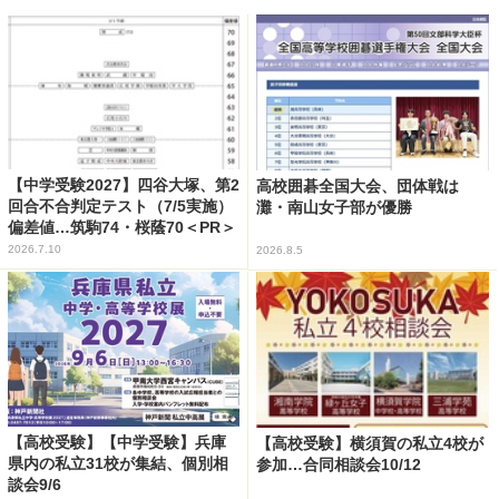
【中学受験2027】四谷大塚、第2
高校囲碁全国大会、団体戦は
回合不合判定テスト（7/5実施）
灘・南山女子部が優勝
偏差値…筑駒74・桜蔭70＜PR＞
2026.7.10
2026.8.5
【高校受験】【中学受験】兵庫
【高校受験】横須賀の私立4校が
県内の私立31校が集結、個別相
参加…合同相談会10/12
談会9/6