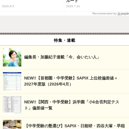
ルート
2026.8.5
2026.7.21
Recommended by
特集・連載
編集長・加藤紀子連載「今、会いたい人」
NEW!!【首都圏・中学受験】SAPIX 上位校偏差値＜
2027年度版（2026年4月）
NEW!!【関西・中学受験】浜学園「小6合否判定テス
ト」偏差値一覧
【中学受験の塾選び】SAPIX・日能研・四谷大塚・早稲