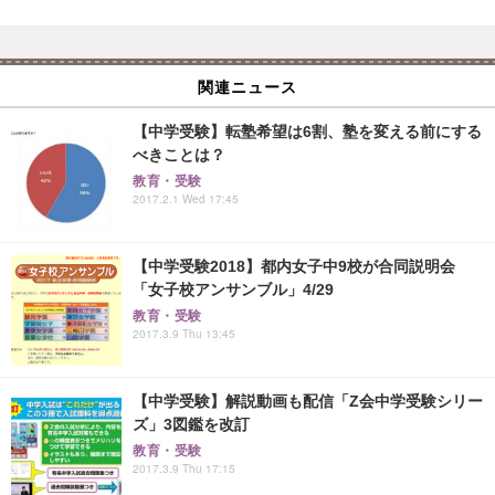
関連ニュース
【中学受験】転塾希望は6割、塾を変える前にする
べきことは？
教育・受験
2017.2.1 Wed 17:45
【中学受験2018】都内女子中9校が合同説明会
「女子校アンサンブル」4/29
教育・受験
2017.3.9 Thu 13:45
【中学受験】解説動画も配信「Z会中学受験シリー
ズ」3図鑑を改訂
教育・受験
2017.3.9 Thu 17:15