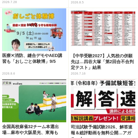
2026.7.28
2026.8.5
医療✕消防、縫合デモやAED講
【中学受験2027】人気校の併願
習も「おしごと体験博」9/5
先は…四谷大塚「第2回合不合判
定テスト」結果
2026.8.6
2026.7.16
全国高校麻雀32チーム本選出
司法試験予備試験2026、解答速
場…麻布や大阪星光、東海も
報＆総評動画を無料公開…アガ