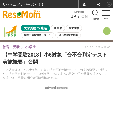
リセマム メンバーズ
Language
JP
/
CN
menu
search
大学受験 by 東進
医学部
東大受験
医専予備校徹底リサーチ
河合塾×東大特集
親子で考える大学選び
高校受験
中学受験
小学校受験
教育・受験
小学生
2017.3.13 Mon 19:45
共通テスト
夏休み
8月開催学校説明会・相談会
【中学受験2018】小6対象「合不合判定テスト
8月開催イベント・WS
全国公立高校 過去問
人気記事
実施概要」公開
自由研究教材（小学生向け）
自由研究教材（中学生向け）
ランキング
四谷大塚は、小学校6年生対象の「合不合判定テスト」の実施概要を公開し
た。「合不合判定テスト」は全6回、80校以上の私立中学が受験会場となる。
会場では、父母説明会が同時開催される。
advertisement