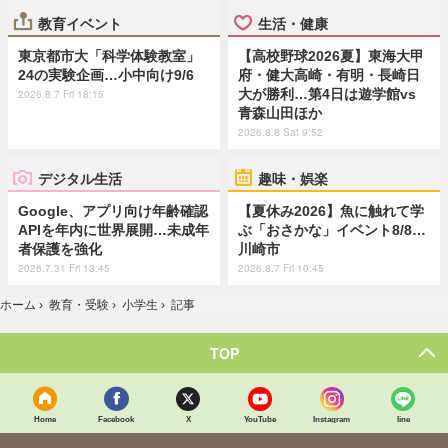
教育イベント
生活・健康
東京都市大「科学体験教室」
【高校野球2026夏】東海大甲
24の実験企画…小中向け9/6
府・健大高崎・有明・長崎日
大が勝利…第4日は遊学館vs
2026.8.7 Fri 18:15
青森山田ほか
2026.8.8 Sat 9:52
デジタル生活
趣味・娯楽
Google、アプリ向け年齢確認
【夏休み2026】魚に触れて学
APIを年内に世界展開…未成年
ぶ「おさかな」イベント8/8…
者保護を強化
川崎市
2026.7.31 Fri 13:45
2026.8.7 Fri 10:45
ホーム
›
教育・受験
›
小学生
›
記事
TOP
Home
Facebook
X
YouTube
Instagram
line