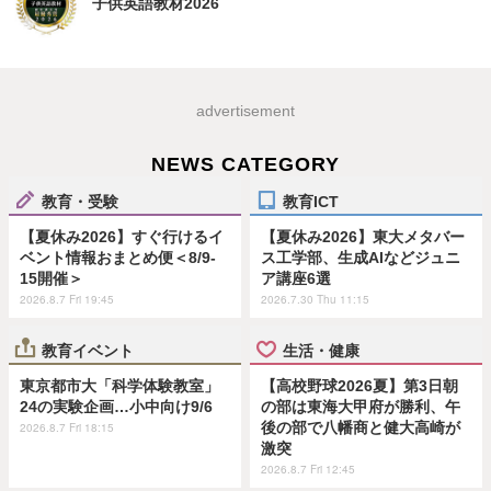
子供英語教材2026
advertisement
NEWS CATEGORY
教育・受験
教育ICT
【夏休み2026】すぐ行けるイ
【夏休み2026】東大メタバー
ベント情報おまとめ便＜8/9-
ス工学部、生成AIなどジュニ
15開催＞
ア講座6選
2026.8.7 Fri 19:45
2026.7.30 Thu 11:15
教育イベント
生活・健康
東京都市大「科学体験教室」
【高校野球2026夏】第3日朝
24の実験企画…小中向け9/6
の部は東海大甲府が勝利、午
後の部で八幡商と健大高崎が
2026.8.7 Fri 18:15
激突
2026.8.7 Fri 12:45