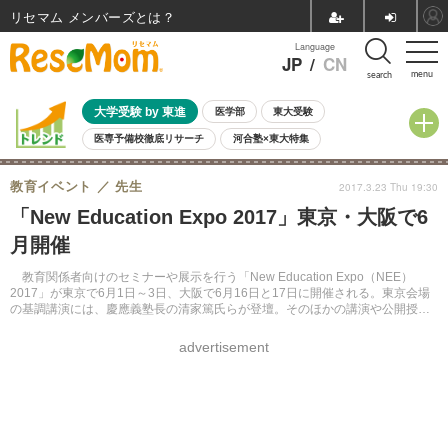
リセマム メンバーズ
Language
JP
/
CN
menu
search
大学受験 by 東進
医学部
東大受験
医専予備校徹底リサーチ
河合塾×東大特集
親子で考える大学選び
高校受験
中学受験
小学校受験
教育イベント
先生
2017.3.23 Thu 19:30
共通テスト
夏休み
8月開催学校説明会・相談会
「New Education Expo 2017」東京・大阪で6
8月開催イベント・WS
全国公立高校 過去問
人気記事
月開催
自由研究教材（小学生向け）
自由研究教材（中学生向け）
ランキング
教育関係者向けのセミナーや展示を行う「New Education Expo（NEE）
2017」が東京で6月1日～3日、大阪で6月16日と17日に開催される。東京会場
の基調講演には、慶應義塾長の清家篤氏らが登壇。そのほかの講演や公開授業
などについても、Webサイトで公開している。
advertisement