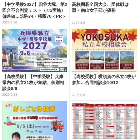
【中学受験2027】四谷大塚、第2
高校囲碁全国大会、団体戦は
回合不合判定テスト（7/5実施）
灘・南山女子部が優勝
偏差値…筑駒74・桜蔭70＜PR＞
2026.7.10
2026.8.5
【高校受験】【中学受験】兵庫
【高校受験】横須賀の私立4校が
県内の私立31校が集結、個別相
参加…合同相談会10/12
談会9/6
2026.7.28
2026.8.5