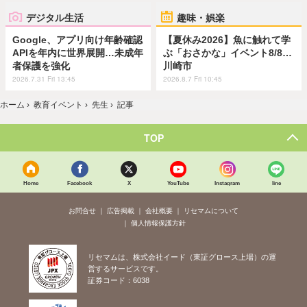
デジタル生活
趣味・娯楽
Google、アプリ向け年齢確認
【夏休み2026】魚に触れて学
APIを年内に世界展開…未成年
ぶ「おさかな」イベント8/8…
者保護を強化
川崎市
2026.7.31 Fri 13:45
2026.8.7 Fri 10:45
ホーム
›
教育イベント
›
先生
›
記事
TOP
Home
Facebook
X
YouTube
Instagram
line
お問合せ
広告掲載
会社概要
リセマムについて
個人情報保護方針
リセマムは、株式会社イード（東証グロース上場）の運
営するサービスです。
証券コード：6038