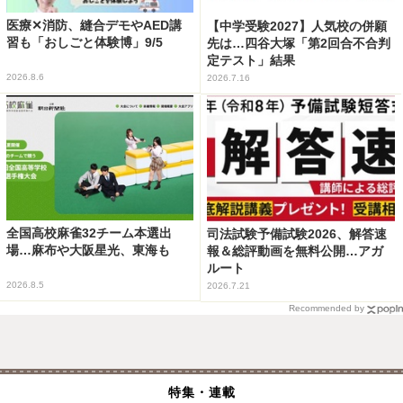
医療✕消防、縫合デモやAED講
【中学受験2027】人気校の併願
習も「おしごと体験博」9/5
先は…四谷大塚「第2回合不合判
定テスト」結果
2026.8.6
2026.7.16
全国高校麻雀32チーム本選出
司法試験予備試験2026、解答速
場…麻布や大阪星光、東海も
報＆総評動画を無料公開…アガ
ルート
2026.8.5
2026.7.21
Recommended by
特集・連載