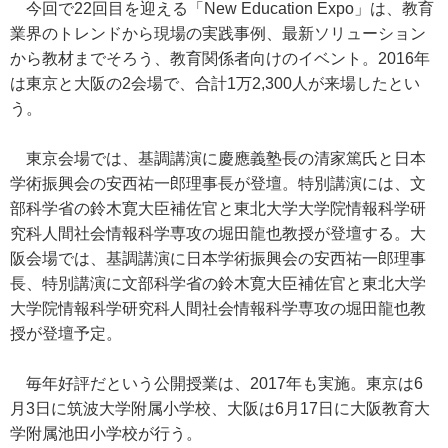
今回で22回目を迎える「New Education Expo」は、教育
業界のトレンドから現場の実践事例、最新ソリューション
から教材までそろう、教育関係者向けのイベント。2016年
は東京と大阪の2会場で、合計1万2,300人が来場したとい
う。
東京会場では、基調講演に慶應義塾長の清家篤氏と日本
学術振興会の安西祐一郎理事長が登壇。特別講演には、文
部科学省の鈴木寛大臣補佐官と東北大学大学院情報科学研
究科人間社会情報科学専攻の堀田龍也教授が登壇する。大
阪会場では、基調講演に日本学術振興会の安西祐一郎理事
長、特別講演に文部科学省の鈴木寛大臣補佐官と東北大学
大学院情報科学研究科人間社会情報科学専攻の堀田龍也教
授が登壇予定。
毎年好評だという公開授業は、2017年も実施。東京は6
月3日に筑波大学附属小学校、大阪は6月17日に大阪教育大
学附属池田小学校が行う。