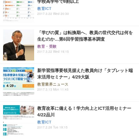
学校高学年で8割以上
教育ICT
2017.3.22 Wed 20:30
「学びの質」は転換期へ、教員の世代交代は何を
生むのか…第6回学習指導基本調査
教育・受験
2017.3.22 Wed 19:15
新学習指導要領見据えた教員向け「タブレット端
末活用セミナー」4/29大阪
教育業界ニュース
2017.3.13 Mon 11:45
教育改革に備える！学力向上とICT活用セミナー
4/22品川
教育ICT
2017.2.28 Tue 19:15