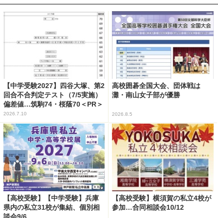
【中学受験2027】四谷大塚、第2
高校囲碁全国大会、団体戦は
回合不合判定テスト（7/5実施）
灘・南山女子部が優勝
偏差値…筑駒74・桜蔭70＜PR＞
2026.7.10
2026.8.5
【高校受験】【中学受験】兵庫
【高校受験】横須賀の私立4校が
県内の私立31校が集結、個別相
参加…合同相談会10/12
談会9/6