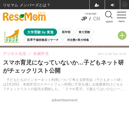
リセマム メンバーズ
Language
JP
/
CN
menu
search
大学受験 by 東進
医学部
東大受験
医専予備校徹底リサーチ
河合塾×東大特集
親子で考える大学選び
高校受験
中学受験
小学校受験
デジタル生活
未就学児
2017.3.28 Tue 18:45
共通テスト
夏休み
8月開催学校説明会・相談会
スマホ育児になっていないか…子どもネット研
8月開催イベント・WS
全国公立高校 過去問
人気記事
がチェックリスト公開
自由研究教材（小学生向け）
自由研究教材（中学生向け）
ランキング
子どもたちのインターネット利用について考える研究会（子どもネット研）
は3月28日、未就学児のスマートフォン利用に不安を感じる保護者向けにセル
フチェックリストの提供を開始した。「スマホ育児」で越えてはいけない一線
がより具体的になっているという。
advertisement