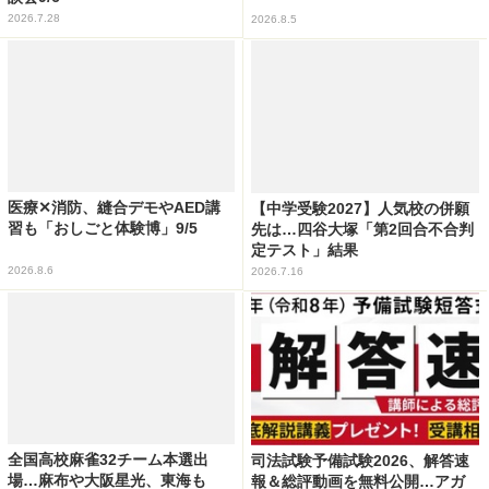
2026.7.28
2026.8.5
医療✕消防、縫合デモやAED講
【中学受験2027】人気校の併願
習も「おしごと体験博」9/5
先は…四谷大塚「第2回合不合判
定テスト」結果
2026.8.6
2026.7.16
全国高校麻雀32チーム本選出
司法試験予備試験2026、解答速
場…麻布や大阪星光、東海も
報＆総評動画を無料公開…アガ