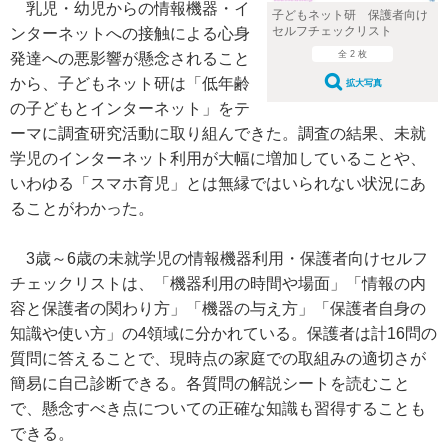
乳児・幼児からの情報機器・イ
子どもネット研 保護者向け
セルフチェックリスト
ンターネットへの接触による心身
全 2 枚
発達への悪影響が懸念されること
から、子どもネット研は「低年齢
拡大写真
の子どもとインターネット」をテ
ーマに調査研究活動に取り組んできた。調査の結果、未就
学児のインターネット利用が大幅に増加していることや、
いわゆる「スマホ育児」とは無縁ではいられない状況にあ
ることがわかった。
3歳～6歳の未就学児の情報機器利用・保護者向けセルフ
チェックリストは、「機器利用の時間や場面」「情報の内
容と保護者の関わり方」「機器の与え方」「保護者自身の
知識や使い方」の4領域に分かれている。保護者は計16問の
質問に答えることで、現時点の家庭での取組みの適切さが
簡易に自己診断できる。各質問の解説シートを読むこと
で、懸念すべき点についての正確な知識も習得することも
できる。