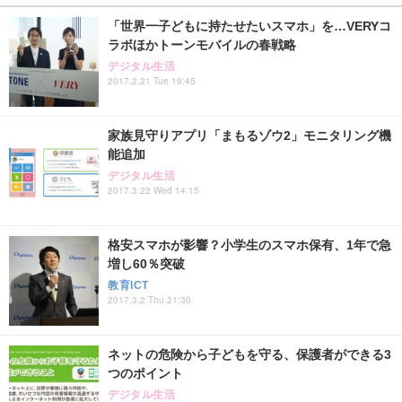
「世界一子どもに持たせたいスマホ」を…VERYコ
ラボほかトーンモバイルの春戦略
デジタル生活
2017.2.21 Tue 19:45
家族見守りアプリ「まもるゾウ2」モニタリング機
能追加
デジタル生活
2017.3.22 Wed 14:15
格安スマホが影響？小学生のスマホ保有、1年で急
増し60％突破
教育ICT
2017.3.2 Thu 21:30
ネットの危険から子どもを守る、保護者ができる3
つのポイント
デジタル生活