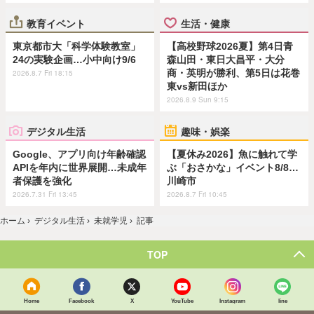
教育イベント
生活・健康
東京都市大「科学体験教室」
【高校野球2026夏】第4日青
24の実験企画…小中向け9/6
森山田・東日大昌平・大分
商・英明が勝利、第5日は花巻
2026.8.7 Fri 18:15
東vs新田ほか
2026.8.9 Sun 9:15
デジタル生活
趣味・娯楽
Google、アプリ向け年齢確認
【夏休み2026】魚に触れて学
APIを年内に世界展開…未成年
ぶ「おさかな」イベント8/8…
者保護を強化
川崎市
2026.7.31 Fri 13:45
2026.8.7 Fri 10:45
ホーム
›
デジタル生活
›
未就学児
›
記事
TOP
Home
Facebook
X
YouTube
Instagram
line