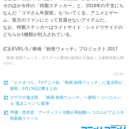
そのほか今作の「特製ステッカー」と、2018年の干支にち
なんだ「コマさん年賀状」もついてくる。アニメとゲー
ム、双方のファンにとって見逃せないアイテムだ。
なお、特製ステッカーはライトサイド・シャドウサイドの
どちらか1種類が封入されている。
(C)LEVEL-5／映画『妖怪ウォッチ』プロジェクト 2017
「映画 妖怪ウォッチ」ポスターに最強の妖怪が大集結！入場者特典も明
らかに
《ユマ》
「ヒナまつり」TVアニメ化 「映画 妖怪ウォッチ」に鬼太郎が
参戦：9月13日記事まとめ
ゲゲゲの鬼太郎、「映画 妖怪ウォッチ」へ参戦！ ジバニャン
も“鬼太ニャン”に変身
声優・悠木碧、アーティスト活動が再始動へ コロムビアより今
秋新曲リリース