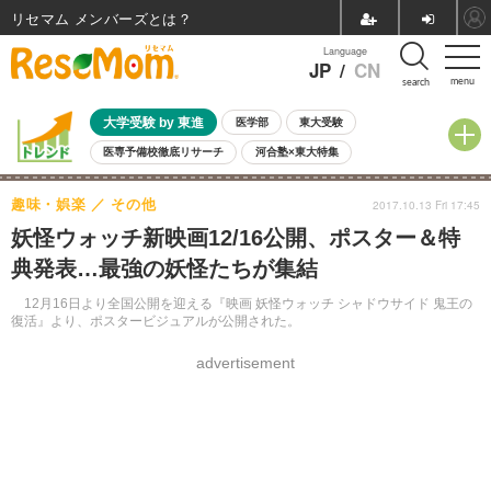
リセマム メンバーズ
Language
JP
/
CN
menu
search
大学受験 by 東進
医学部
東大受験
医専予備校徹底リサーチ
河合塾×東大特集
親子で考える大学選び
高校受験
中学受験
小学校受験
趣味・娯楽
その他
2017.10.13 Fri 17:45
共通テスト
夏休み
8月開催学校説明会・相談会
妖怪ウォッチ新映画12/16公開、ポスター＆特
8月開催イベント・WS
全国公立高校 過去問
人気記事
典発表…最強の妖怪たちが集結
自由研究教材（小学生向け）
自由研究教材（中学生向け）
ランキング
12月16日より全国公開を迎える『映画 妖怪ウォッチ シャドウサイド 鬼王の
復活』より、ポスタービジュアルが公開された。
advertisement