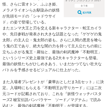
ォッチ』プロジェクト 2017
怪、さらに雷オトン、ふぶき姫、
全 5 枚
メラメライオンらお馴染みの妖怪
拡大写真
が先頭モードの「シャドウサイ
ド」の姿で登場している。
またエンマ大王と刃を交える新キャラクター・蛇王カイラ
や、先日参戦が発表され大きな話題となった『ゲゲゲの鬼
太郎』の主人公・鬼太郎の姿も。さらに人間の悪意を喰ら
う鬼の王であり、絶大な闇の力を持って主人公たちの前に
立ちふさがる鬼王・羅仙と、最強の剣武魔神「不動明王」
というシリーズ史上最強である2大キャラクターも登場。
最強の妖怪たちがひしめきあう、いまだかつてない壮大な
バトルを予感させるビジュアルに仕上がった。
また入場者プレゼントが「豪華おとしだま3点セット」に決
定。入場時にもらえる「不動明王お守りカード」には二次
元コードが記載されており、これを『妖怪ウォッチバスタ
ーズ2 秘宝伝説バンバラヤー ソード／マグナム』で読み
込むと、最強の剣武魔神「不動明王」が登場する。