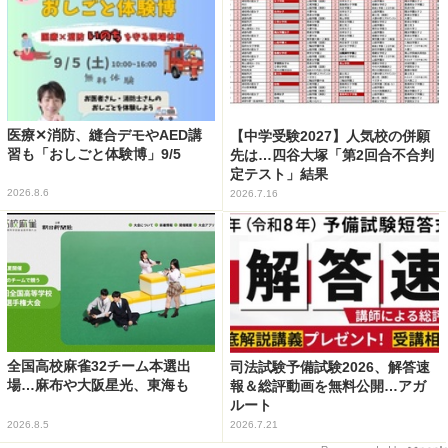
医療✕消防、縫合デモやAED講
【中学受験2027】人気校の併願
習も「おしごと体験博」9/5
先は…四谷大塚「第2回合不合判
定テスト」結果
2026.8.6
2026.7.16
全国高校麻雀32チーム本選出
司法試験予備試験2026、解答速
場…麻布や大阪星光、東海も
報＆総評動画を無料公開…アガ
ルート
2026.8.5
2026.7.21