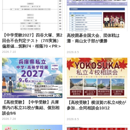
【中学受験2027】四谷大塚、第2
高校囲碁全国大会、団体戦は
回合不合判定テスト（7/5実施）
灘・南山女子部が優勝
偏差値…筑駒74・桜蔭70＜PR＞
2026.7.10
2026.8.5
【高校受験】【中学受験】兵庫
【高校受験】横須賀の私立4校が
県内の私立31校が集結、個別相
参加…合同相談会10/12
談会9/6
2026.7.28
2026.8.5