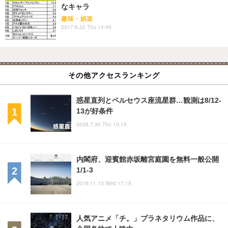
なキャラ
趣味・娯楽
2017.6.22 Thu 14:45
その他アクセスランキング
惑星直列とペルセウス座流星群…観測は8/12-
13が好条件
2026.7.30 Thu 10:15
内閣府、迎賓館赤坂離宮庭園を無料一般公開
1/1-3
2019.11.13 Wed 17:15
人気アニメ「チ。」プラネタリウム作品に、