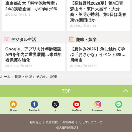
東京都市大「科学体験教室」
【高校野球2026夏】第4日青
24の実験企画…小中向け9/6
森山田・東日大昌平・大分
商・英明が勝利、第5日は花巻
2026.8.7 Fri 18:15
東vs新田ほか
2026.8.9 Sun 9:15
デジタル生活
趣味・娯楽
Google、アプリ向け年齢確認
【夏休み2026】魚に触れて学
APIを年内に世界展開…未成年
ぶ「おさかな」イベント8/8…
者保護を強化
川崎市
2026.7.31 Fri 13:45
2026.8.7 Fri 10:45
ホーム
›
趣味・娯楽
›
その他
›
記事
TOP
Home
Facebook
X
YouTube
Instagram
line
お問合せ
広告掲載
会社概要
リセマムについて
個人情報保護方針