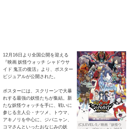
12月16日より全国公開を迎える
『映画 妖怪ウォッチ シャドウサ
イド 鬼王の復活』より、ポスター
ビジュアルが公開された。
ポスターには、スクリーンで大暴
れする最強の妖怪たちが集結。新
たな妖怪ウォッチを手に、戦いに
参じる主人公・ナツメ、トウマ、
アキノリを中心に、ジバニャン、
(C)LEVEL-5／映画『妖怪ウ
コマさんといったおなじみの妖